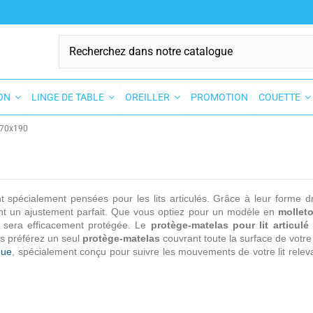
SON
LINGE DE TABLE
OREILLER
PROMOTION
COUETTE
x70x190
 spécialement pensées pour les lits articulés. Grâce à leur forme 
ant un ajustement parfait. Que vous optiez pour un modèle en
mollet
rie sera efficacement protégée. Le
protège-matelas pour lit articul
us préférez un seul
protège-matelas
couvrant toute la surface de votre 
que
, spécialement conçu pour suivre les mouvements de votre lit releva