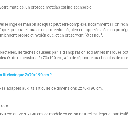
 votre matelas, un protège-matelas est indispensable.
uver le linge de maison adéquat peut être complexe, notamment si l'on rech
l d'opter pour une housse de protection, également appelée alèse ou prot
tiennent propre et hygiénique, et en préservent l'état neuf.
bactéries, les taches causées par la transpiration et d'autres marques po
ticulés de dimensions 2x70x190 cm, afin de répondre aux besoins de tous
 lit électrique 2x70x190 cm ?
las adaptés aux lits articulés de dimensions 2x70x190 cm.
ique :
40x190 cm ou 2x70x190 cm, ce modèle en coton naturel est léger et partic