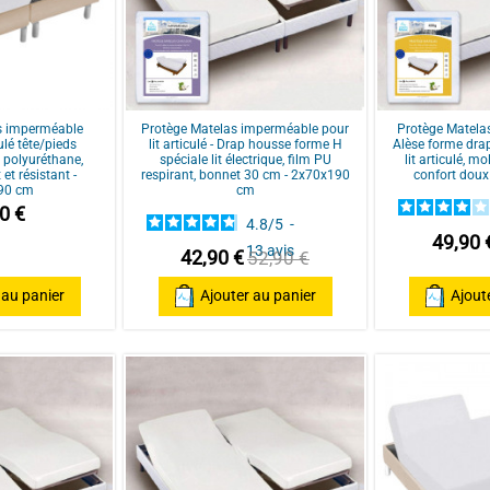
s imperméable
Protège Matelas imperméable pour
Protège Matelas
culé tête/pieds
lit articulé - Drap housse forme H
Alèse forme dra
m polyuréthane,
spéciale lit électrique, film PU
lit articulé, m
et résistant -
respirant, bonnet 30 cm - 2x70x190
confort doux
90 cm
cm
0 €
4.8
/
5
-
49,90 
13
avis
42,90 €
52,90 €
 au panier
Ajouter au panier
Ajout