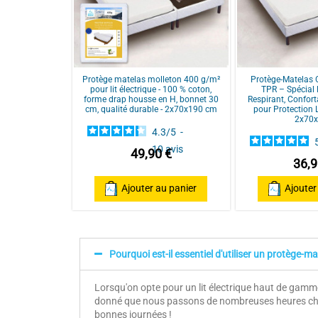
Protège matelas molleton 400 g/m²
Protège-Matelas
pour lit électrique - 100 % coton,
TPR – Spécial L
forme drap housse en H, bonnet 30
Respirant, Confort
cm, qualité durable - 2x70x190 cm
pour Protection L
2x70
4.3
/
5
-
10
avis
49,90 €
36,9
Ajouter au panier
Ajouter
Pourquoi est-il essentiel d'utiliser un protège-ma
Lorsqu'on opte pour un lit électrique haut de gamme a
donné que nous passons de nombreuses heures chaque
bonnes journées !