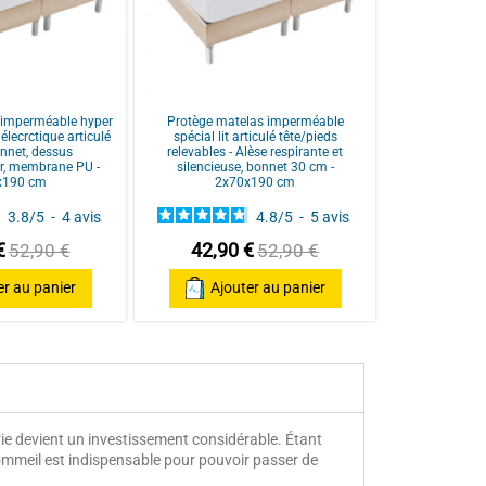
 imperméable hyper
Protège matelas imperméable
 élecrctique articulé
spécial lit articulé tête/pieds
onnet, dessus
relevables - Alèse respirante et
r, membrane PU -
silencieuse, bonnet 30 cm -
x190 cm
2x70x190 cm
3.8
/
5
-
4
avis
4.8
/
5
-
5
avis
€
42,90 €
52,90 €
52,90 €
er au panier
Ajouter au panier
terie devient un investissement considérable. Étant
ommeil est indispensable pour pouvoir passer de