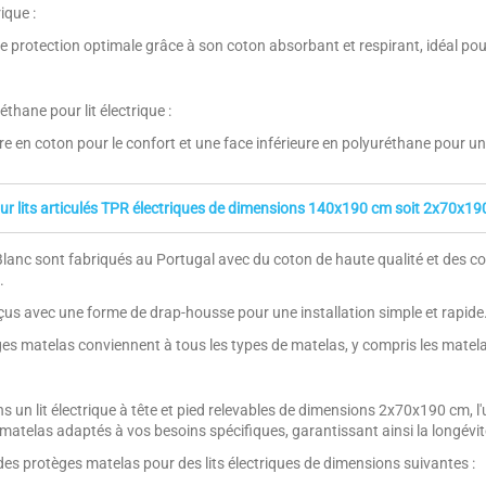
ique :
protection optimale grâce à son coton absorbant et respirant, idéal pour m
hane pour lit électrique :
en coton pour le confort et une face inférieure en polyuréthane pour une
ur lits articulés TPR électriques de dimensions 140x190 cm soit 2x70x19
lanc sont fabriqués au Portugal avec du coton de haute qualité et des cou
.
onçus avec une forme de drap-housse pour une installation simple et rapide
ges matelas conviennent à tous les types de matelas, y compris les matela
 un lit électrique à tête et pied relevables de dimensions 2x70x190 cm, l'
telas adaptés à vos besoins spécifiques, garantissant ainsi la longévité e
 des protèges matelas pour des lits électriques de dimensions suivantes :