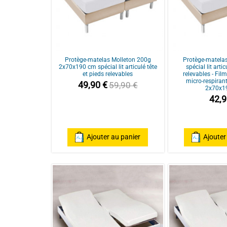
Protège-matelas Molleton 200g
Protège-matela
2x70x190 cm spécial lit articulé tête
spécial lit arti
et pieds relevables
relevables - Fil
micro-respirant 
49,90 €
59,90 €
2x70x1
42,9
Ajouter au panier
Ajouter