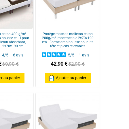
 coton 400 g/m² -
Protège matelas molleton coton
p housse en H pour
200g/m² imperméable 2x70x190
olleton absorbant,
cm - Forme drap housse pour lits
 - 2x70x190 cm
tête et pieds relevables
4
/
5
-
6
avis
5
/
5
-
1
avis
€
42,90 €
69,90 €
52,90 €
er au panier
Ajouter au panier