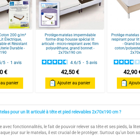
 Coton 200 g/m²
Protège-matelas imperméable
Protège matelas
it Électrique,
forme drap housse spécial lit
respirant pour lit
able et Résistant
articulé - micro-respirant avec film
- Grand b
iterie Durable -
polyuréthane, grand bonnet -
coton/polyeste
x190
2x70x190 cm
2x70
5
/
5
-
1
avis
4.6
/
5
-
5
avis
0 €
42,50 €
42,90 
 au panier
Ajouter au panier
Ajout
telas pour un lit articulé à tête et pied relevables 2x70x190 cm ?
vec fonctionnalités, le fait de pouvoir relever sa tête et ses pieds, la li
 jour sur le matelas, il est crucial de le protéger. Surtout qu’un bon s