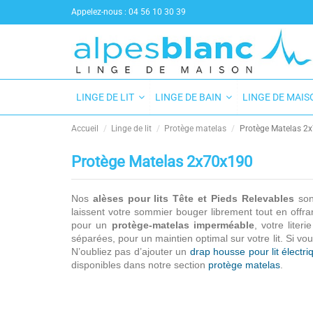
Appelez-nous :
04 56 10 30 39
LINGE DE LIT
LINGE DE BAIN
LINGE DE MAI
Accueil
Linge de lit
Protège matelas
Protège Matelas 2
Protège Matelas 2x70x190
Nos
alèses pour lits Tête et Pieds Relevables
sont
laissent votre sommier bouger librement tout en offr
pour un
protège-matelas imperméable
, votre lite
séparées, pour un maintien optimal sur votre lit. Si vo
N’oubliez pas d’ajouter un
drap housse pour lit électri
disponibles dans notre section
protège matelas
.