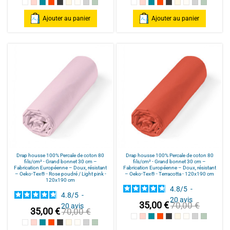
Blanc
Rose poudré / Light pink
Bleu Canard
Terracotta
Anthracite
Mastic
Naturel
gris clair
celadon
Blanc
Rose poudré / Light pink
Bleu Canard
Terracotta
Anthracite
Mastic
Naturel
gris clair
celadon
Ajouter au panier
Ajouter au panier
Drap housse 100% Percale de coton 80
Drap housse 100% Percale de coton 80
fils/cm² - Grand bonnet 30 cm –
fils/cm² - Grand bonnet 30 cm –
Fabrication Européenne – Doux, résistant
Fabrication Européenne – Doux, résistant
– Oeko-Tex® - Rose poudré / Light pink -
– Oeko-Tex® - Terracotta - 120x190 cm
120x190 cm
4.8
/
5
-
4.8
/
5
-
20
avis
35,00 €
70,00 €
20
avis
35,00 €
70,00 €
Blanc
Rose poudré / Light pink
Bleu Canard
Terracotta
Anthracite
Mastic
Naturel
gris clair
celadon
Blanc
Rose poudré / Light pink
Bleu Canard
Terracotta
Anthracite
Mastic
Naturel
gris clair
celadon