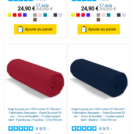
17
avis
17
avis
24,90 €
24,90 €
34,90 €
34,90 €
Jaune
Rouge / Red
Framboise / Fuschia
Marine
Blanc
Gris souris
Rose poudré / Light pink
Bleu Canard
Naturel
Gris Foncé
Parme
Jaune
Rouge / Red
Framboise / Fuschia
Marine
Blanc
Gris souris
Rose poudré / Ligh
Bleu Canard
Naturel
Gris Fonc
Parm
Cannelle
Cannelle
Ajouter au panier
Ajouter au panier
Drap housse uni 100% coton 57 fils/cm² -
Drap housse uni 100% coton 57 fils/cm² -
Fabrication française – Grand bonnet 30
Fabrication française – Grand bonnet 30
cm – Doux et durable – Couleur grand
cm – Doux et durable – Couleur grand
teint - Framboise / Fuschia - 120x190 cm
teint - Marine - 120x190 cm
4.9
/
5
-
4.9
/
5
-