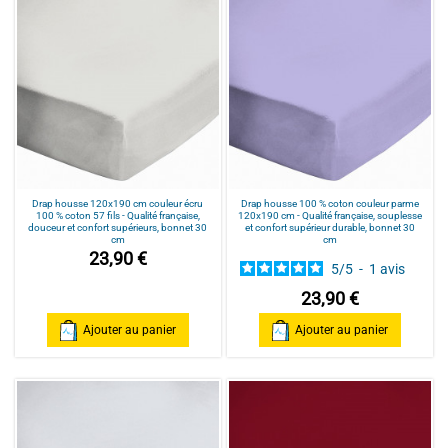
Drap housse 120x190 cm couleur écru
Drap housse 100 % coton couleur parme
100 % coton 57 fils - Qualité française,
120x190 cm - Qualité française, souplesse
douceur et confort supérieurs, bonnet 30
et confort supérieur durable, bonnet 30
cm
cm
23,90 €
5
/
5
-
1
avis
23,90 €
Ajouter au panier
Ajouter au panier