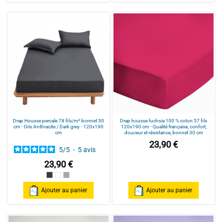
Drap Housse percale 78 fils/m² bonnet 30
Drap housse fuchsia 100 % coton 57 fils
cm - Gris Anthracite / Dark grey - 120x190
120x190 cm - Qualité française, confort,
cm
douceur et résistance, bonnet 30 cm
23,90 €
5
/
5
-
5
avis
23,90 €
Gris Anthracite / Dark grey
Blanc/White
Gris Clair / Light Grey
Ajouter au panier
Ajouter au panier