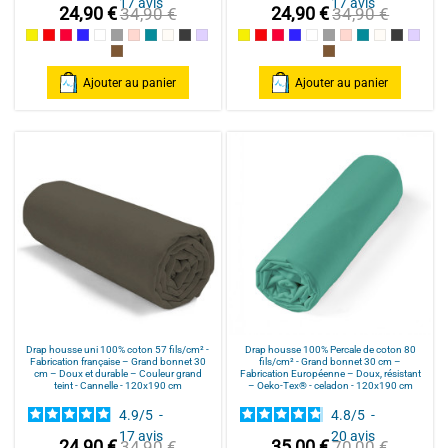
17
avis
17
avis
24,90 €
24,90 €
34,90 €
34,90 €
Jaune
Rouge / Red
Framboise / Fuschia
Marine
Blanc
Gris souris
Rose poudré / Light pink
Bleu Canard
Naturel
Gris Foncé
Parme
Jaune
Rouge / Red
Framboise / Fuschia
Marine
Blanc
Gris souris
Rose poudré / Ligh
Bleu Canard
Naturel
Gris Fonc
Parm
Cannelle
Cannelle
Ajouter au panier
Ajouter au panier
Drap housse uni 100% coton 57 fils/cm² -
Drap housse 100% Percale de coton 80
Fabrication française – Grand bonnet 30
fils/cm² - Grand bonnet 30 cm –
cm – Doux et durable – Couleur grand
Fabrication Européenne – Doux, résistant
teint - Cannelle - 120x190 cm
– Oeko-Tex® - celadon - 120x190 cm
4.9
/
5
-
4.8
/
5
-
17
avis
20
avis
24,90 €
35,00 €
34,90 €
70,00 €