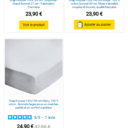
Drap Housse 120x190 cm Turquoise -
Drap housse 120x190 cm rouge - 100 %
Grand bonnet 27 cm - Fabrication
coton, bonnet 30 cm, fibres naturelles
Francaise
souples et douces, qualité française
23,90 €
23,90 €
Ajouter au panier
Voir le produit
Drap housse 120x190 cm blanc, 100 %
coton - Bonnets larges pour un maintien
parfait et un confort supérieur
5
/
5
-
1
avis
24,90 €
32,90 €