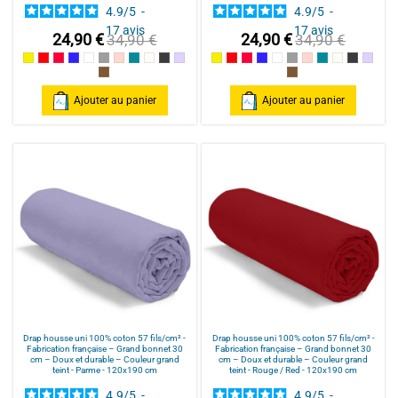
4.9
/
5
-
4.9
/
5
-
17
avis
17
avis
24,90 €
24,90 €
34,90 €
34,90 €
Jaune
Rouge / Red
Framboise / Fuschia
Marine
Blanc
Gris souris
Rose poudré / Light pink
Bleu Canard
Naturel
Gris Foncé
Parme
Jaune
Rouge / Red
Framboise / Fuschia
Marine
Blanc
Gris souris
Rose poudré / Ligh
Bleu Canard
Naturel
Gris Fonc
Parm
Cannelle
Cannelle
Ajouter au panier
Ajouter au panier
Drap housse uni 100% coton 57 fils/cm² -
Drap housse uni 100% coton 57 fils/cm² -
Fabrication française – Grand bonnet 30
Fabrication française – Grand bonnet 30
cm – Doux et durable – Couleur grand
cm – Doux et durable – Couleur grand
teint - Parme - 120x190 cm
teint - Rouge / Red - 120x190 cm
4.9
/
5
-
4.9
/
5
-