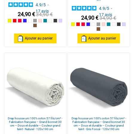
4.9
/
5
-
4.9
/
5
-
17
avis
24,90 €
34,90 €
17
avis
24,90 €
34,90 €
Jaune
Rouge / Red
Framboise / Fuschia
Marine
Blanc
Gris souris
Rose poudré / Light pink
Bleu Canard
Naturel
Gris Foncé
Parme
Jaune
Rouge / Red
Framboise / Fuschia
Marine
Blanc
Gris souris
Rose poudré / Ligh
Bleu Canard
Naturel
Gris Fonc
Parm
Cannelle
Cannelle
Ajouter au panier
Ajouter au panier
Drap housse uni 100% coton 57 fils/cm² -
Drap housse uni 100% coton 57 fils/cm² -
Fabrication française – Grand bonnet 30
Fabrication française – Grand bonnet 30
cm – Doux et durable – Couleur grand
cm – Doux et durable – Couleur grand
teint - Naturel - 120x190 cm
teint - Gris Foncé - 120x190 cm