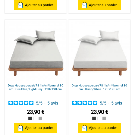
Ajouter au panier
Ajouter au panier
Drap Housse percale 78 fils/m² bonnet 30
Drap Housse percale 78 fils/m² bonnet 30
cm - Gris Clair / Light Grey - 120x190 cm
cm - Blanc/White - 120x190 cm
5
/
5
-
5
avis
5
/
5
-
5
avis
23,90 €
23,90 €
Gris Anthracite / Dark grey
Blanc/White
Gris Clair / Light Grey
Gris Anthracite / Dark gre
Blanc/White
Gris Clair / Light G
Ajouter au panier
Ajouter au panier