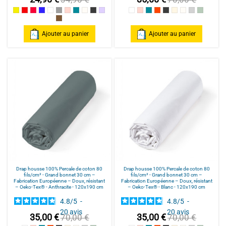
Jaune
Rouge / Red
Framboise / Fuschia
Marine
Blanc
Gris souris
Rose poudré / Light pink
Bleu Canard
Naturel
Gris Foncé
Parme
Blanc
Rose poudré / Light pink
Bleu Canard
Terracotta
Anthracite
Mastic
Naturel
gris clair
celadon
Cannelle
Ajouter au panier
Ajouter au panier
Drap housse 100% Percale de coton 80
Drap housse 100% Percale de coton 80
fils/cm² - Grand bonnet 30 cm –
fils/cm² - Grand bonnet 30 cm –
Fabrication Européenne – Doux, résistant
Fabrication Européenne – Doux, résistant
– Oeko-Tex® - Anthracite - 120x190 cm
– Oeko-Tex® - Blanc - 120x190 cm
4.8
/
5
-
4.8
/
5
-
20
avis
20
avis
35,00 €
35,00 €
70,00 €
70,00 €