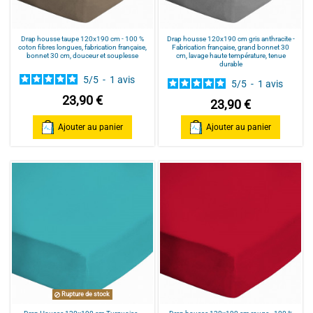
Drap housse taupe 120x190 cm - 100 %
Drap housse 120x190 cm gris anthracite -
coton fibres longues, fabrication française,
Fabrication française, grand bonnet 30
bonnet 30 cm, douceur et souplesse
cm, lavage haute température, tenue
durable
5
/
5
-
1
avis
5
/
5
-
1
avis
23,90 €
23,90 €
Ajouter au panier
Ajouter au panier
Rupture de stock