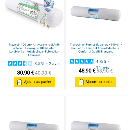
Traversin 160 cm - Anti-Acariens et Anti-
Traversin en Plumes de canard - 140 cm -
Bactérien - Enveloppe 100% Coton -
Soutien mi-Ferme et Accueil Moelleux -
Lavable - Confort Moelleux - Fabrication
Confort et Qualité Française
Française
4.8
/
5
-
3.5
/
5
-
2
avis
15
avis
48,90 €
58,90 €
30,90 €
40,90 €
Ajouter au panier
Ajouter au panier