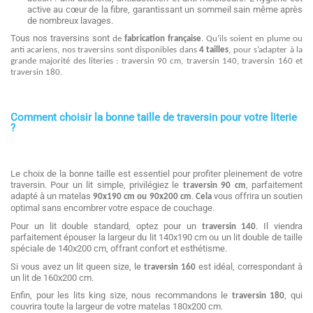
active au cœur de la fibre, garantissant un sommeil sain même après
de nombreux lavages.
Tous nos traversins sont
de
fabrication française
. Qu’ils soient en plume ou
anti acariens, nos traversins sont disponibles dans
4 tailles
, pour s’adapter à la
grande majorité des literies : traversin 90 cm, traversin 140, traversin 160 et
traversin 180.
Comment choisir la bonne taille de traversin pour votre literie
?
Le choix de la bonne taille est essentiel pour profiter pleinement de votre
traversin. Pour un lit simple, privilégiez le
, parfaitement
traversin 90 cm
adapté à un matelas
vous offrira un soutien
90x190 cm
ou 90x200 cm
Cela
.
optimal sans encombrer votre espace de couchage.
Pour un lit double standard, optez pour un
. Il viendra
traversin 140
parfaitement épouser la largeur du lit 140x190 cm
ou un lit double de taille
spéciale de 140x200 cm
, offrant confort et esthétisme.
Si vous avez un lit queen size, le
est idéal, correspondant à
traversin 160
un lit de 160x200 cm.
Enfin, pour les lits king size, nous recommandons le
, qui
traversin 180
couvrira toute la largeur de votre matelas 180x200 cm.