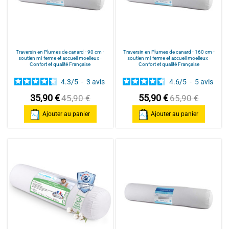
Traversin en Plumes de canard - 90 cm -
Traversin en Plumes de canard - 160 cm -
soutien mi-ferme et accueil moelleux -
soutien mi-ferme et accueil moelleux -
Confort et qualité Française
Confort et qualité Française
4.3
/
5
-
3
avis
4.6
/
5
-
5
avis
35,90 €
55,90 €
45,90 €
65,90 €
Ajouter au panier
Ajouter au panier