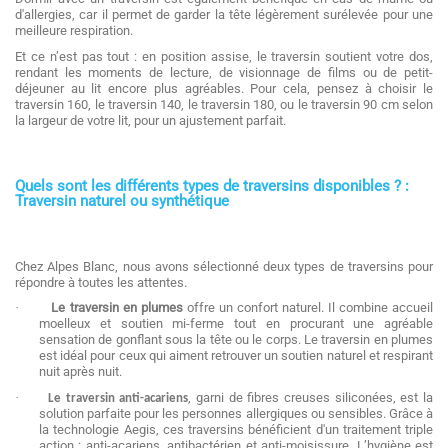
d'allergies, car il permet de garder la tête légèrement surélevée pour une
meilleure respiration.
Et ce n’est pas tout : en position assise, le traversin soutient votre dos,
rendant les moments de lecture, de visionnage de films ou de petit-
déjeuner au lit encore plus agréables. Pour cela, pensez à choisir le
traversin 160, le traversin 140, le traversin 180, ou le traversin 90 cm selon
la largeur de votre lit, pour un ajustement parfait.
Quels sont les différents types de traversins disponibles ? :
Traversin naturel ou synthétique
Chez Alpes Blanc, nous avons sélectionné deux types de traversins pour
répondre à toutes les attentes.
·
Le traversin en plumes
offre un confort naturel. Il combine accueil
moelleux et soutien mi-ferme tout en procurant une agréable
sensation de gonflant sous la tête ou le corps. Le traversin en plumes
est idéal pour ceux qui aiment retrouver un soutien naturel et respirant
nuit après nuit.
·
, garni de fibres creuses siliconées, est la
Le traversin anti-acariens
solution parfaite pour les personnes allergiques ou sensibles. Grâce à
la technologie Aegis, ces traversins bénéficient d'un traitement triple
action : anti-acariens, antibactérien et anti-moisissure. L’hygiène est