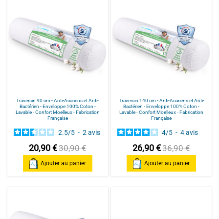
Traversin 90 cm - Anti-Acariens et Anti-
Traversin 140 cm - Anti-Acariens et Anti-
Bactérien - Enveloppe 100% Coton -
Bactérien - Enveloppe 100% Coton -
Lavable - Confort Moelleux - Fabrication
Lavable - Confort Moelleux - Fabrication
Française
Française
2.5
/
5
-
2
avis
4
/
5
-
4
avis
20,90 €
26,90 €
30,90 €
36,90 €
Ajouter au panier
Ajouter au panier