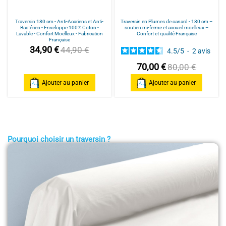
Traversin 180 cm - Anti-Acariens et Anti-
Traversin en Plumes de canard - 180 cm –
Bactérien - Enveloppe 100% Coton -
soutien mi-ferme et accueil moelleux –
Lavable - Confort Moelleux - Fabrication
Confort et qualité Française
Française
34,90 €
44,90 €
4.5
/
5
-
2
avis
70,00 €
80,00 €
Ajouter au panier
Ajouter au panier
Pourquoi choisir un traversin ?