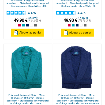
100% coton 450 g/m² – Doux et
100% coton 450 g/m² – Doux et
absorbant – Style classique et intemporel
absorbant – Style classique et intemporel
– Séchage rapide - Blanc/White - XXL
– Séchage rapide - Blanc/White - XL
4.4
/
5
-
4.4
/
5
-
35
avis
35
avis
49,90 €
49,90 €
79,90 €
79,90 €
Framboise/Fuschia
Bleu Canard
Bleu Marine/Navy Blue
Blanc/White
Anthracite/Dark Grey
Framboise/Fuschia
Bleu Canard
Bleu Marine/Navy Blu
Blanc/White
Anthracite/Dark
Ajouter au panier
Ajouter au panier
Peignoir de bain à col Châle – Mixte –
Peignoir de bain à col Châle – Mixte –
100% coton 450 g/m² – Doux et
100% coton 450 g/m² – Doux et
absorbant – Style classique et intemporel
absorbant – Style classique et intemporel
– Séchage rapide - Bleu Canard - L
– Séchage rapide - Bleu Marine/Navy Blue