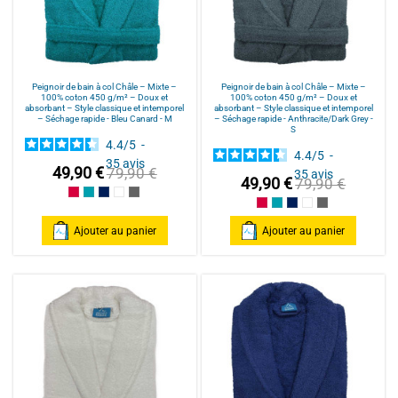
Peignoir de bain à col Châle – Mixte –
Peignoir de bain à col Châle – Mixte –
100% coton 450 g/m² – Doux et
100% coton 450 g/m² – Doux et
absorbant – Style classique et intemporel
absorbant – Style classique et intemporel
– Séchage rapide - Bleu Canard - M
– Séchage rapide - Anthracite/Dark Grey -
S
4.4
/
5
-
4.4
/
5
-
35
avis
49,90 €
79,90 €
35
avis
49,90 €
79,90 €
Framboise/Fuschia
Bleu Canard
Bleu Marine/Navy Blue
Blanc/White
Anthracite/Dark Grey
Framboise/Fuschia
Bleu Canard
Bleu Marine/Navy Blu
Blanc/White
Anthracite/Dark
Ajouter au panier
Ajouter au panier