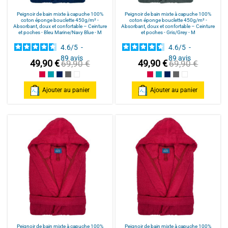
Peignoir de bain mixte à capuche 100%
Peignoir de bain mixte à capuche 100%
coton éponge bouclette 450g/m² -
coton éponge bouclette 450g/m² -
Absorbant, doux et confortable – Ceinture
Absorbant, doux et confortable – Ceinture
et poches - Bleu Marine/Navy Blue - M
et poches - Gris/Grey - M
4.6
/
5
-
4.6
/
5
-
89
avis
89
avis
49,90 €
49,90 €
69,90 €
69,90 €
Framboise/Fuschia
Bleu Canard
Bleu Marine/Navy Blue
Gris/Grey
Blanc/White
Framboise/Fuschia
Bleu Canard
Bleu Marine/Navy Blu
Gris/Grey
Blanc/White
Ajouter au panier
Ajouter au panier
Peignoir de bain mixte à capuche 100%
Peignoir de bain mixte à capuche 100%