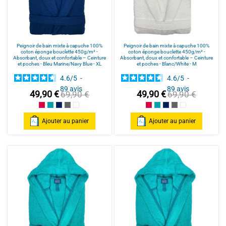
Peignoir de bain mixte à capuche 100%
Peignoir de bain mixte à capuche 100%
coton éponge bouclette 450g/m² -
coton éponge bouclette 450g/m² -
Absorbant, doux et confortable – Ceinture
Absorbant, doux et confortable – Ceinture
et poches - Bleu Marine/Navy Blue - XL
et poches - Blanc/White - M
4.6
/
5
-
4.6
/
5
-
89
avis
89
avis
49,90 €
49,90 €
69,90 €
69,90 €
Framboise/Fuschia
Bleu Canard
Bleu Marine/Navy Blue
Gris/Grey
Blanc/White
Framboise/Fuschia
Bleu Canard
Bleu Marine/Navy Blu
Gris/Grey
Blanc/White
Ajouter au panier
Ajouter au panier