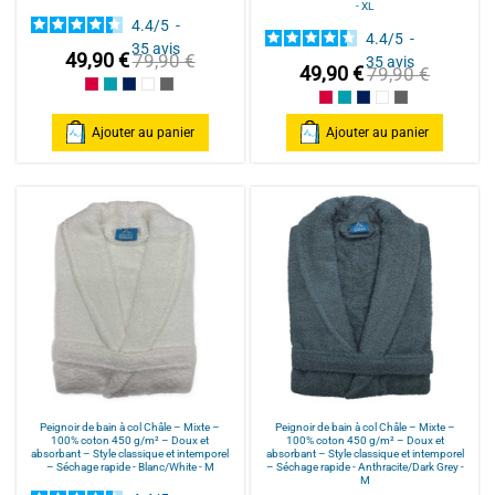
- XL
4.4
/
5
-
4.4
/
5
-
35
avis
49,90 €
79,90 €
35
avis
49,90 €
79,90 €
Framboise/Fuschia
Bleu Canard
Bleu Marine/Navy Blue
Blanc/White
Anthracite/Dark Grey
Framboise/Fuschia
Bleu Canard
Bleu Marine/Navy Blu
Blanc/White
Anthracite/Dark
Ajouter au panier
Ajouter au panier
Peignoir de bain à col Châle – Mixte –
Peignoir de bain à col Châle – Mixte –
100% coton 450 g/m² – Doux et
100% coton 450 g/m² – Doux et
absorbant – Style classique et intemporel
absorbant – Style classique et intemporel
– Séchage rapide - Blanc/White - M
– Séchage rapide - Anthracite/Dark Grey -
M