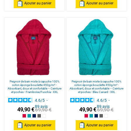
Ajouter au panier
Ajouter au panier
Peignoir de bain mixte à capuche 100%
Peignoir de bain mixte à capuche 100%
coton éponge bouclette 450g/m² -
coton éponge bouclette 450g/m² -
Absorbant, doux et confortable – Ceinture
Absorbant, doux et confortable – Ceinture
et poches - Framboise/Fuschia - XXL
et poches - Bleu Canard - XXL
4.6
/
5
-
4.6
/
5
-
89
avis
89
avis
49,90 €
49,90 €
69,90 €
69,90 €
Framboise/Fuschia
Bleu Canard
Bleu Marine/Navy Blue
Gris/Grey
Blanc/White
Framboise/Fuschia
Bleu Canard
Bleu Marine/Navy Blu
Gris/Grey
Blanc/White
Ajouter au panier
Ajouter au panier