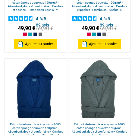
coton éponge bouclette 450g/m² -
coton éponge bouclette 450g/m² -
Absorbant, doux et confortable – Ceinture
Absorbant, doux et confortable – Ceinture
et poches - Framboise/Fuschia - M
et poches - Framboise/Fuschia - L
4.6
/
5
-
4.6
/
5
-
89
avis
89
avis
49,90 €
49,90 €
69,90 €
69,90 €
Framboise/Fuschia
Bleu Canard
Bleu Marine/Navy Blue
Gris/Grey
Blanc/White
Framboise/Fuschia
Bleu Canard
Bleu Marine/Navy Blu
Gris/Grey
Blanc/White
Ajouter au panier
Ajouter au panier
Peignoir de bain mixte à capuche 100%
Peignoir de bain mixte à capuche 100%
coton éponge bouclette 450g/m² -
coton éponge bouclette 450g/m² -
Absorbant, doux et confortable – Ceinture
Absorbant, doux et confortable – Ceinture