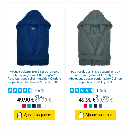
Peignoir de bain mixte à capuche 100%
Peignoir de bain mixte à capuche 100%
coton éponge bouclette 450g/m² -
coton éponge bouclette 450g/m² -
Absorbant, doux et confortable – Ceinture
Absorbant, doux et confortable – Ceinture
et poches - Bleu Marine/Navy Blue - XXL
et poches - Gris/Grey - XXL
4.6
/
5
-
4.6
/
5
-
89
avis
89
avis
49,90 €
49,90 €
69,90 €
69,90 €
Framboise/Fuschia
Bleu Canard
Bleu Marine/Navy Blue
Gris/Grey
Blanc/White
Framboise/Fuschia
Bleu Canard
Bleu Marine/Navy Blu
Gris/Grey
Blanc/White
Ajouter au panier
Ajouter au panier