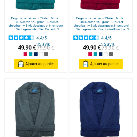
Peignoir de bain à col Châle – Mixte –
Peignoir de bain à col Châle – Mixte –
100% coton 450 g/m² – Doux et
100% coton 450 g/m² – Doux et
absorbant – Style classique et intemporel
absorbant – Style classique et intemporel
– Séchage rapide - Bleu Canard - S
– Séchage rapide - Framboise/Fuschia - S
4.4
/
5
-
4.4
/
5
-
35
avis
35
avis
49,90 €
49,90 €
79,90 €
79,90 €
Framboise/Fuschia
Bleu Canard
Bleu Marine/Navy Blue
Blanc/White
Anthracite/Dark Grey
Framboise/Fuschia
Bleu Canard
Bleu Marine/Navy Blu
Blanc/White
Anthracite/Dark
Ajouter au panier
Ajouter au panier