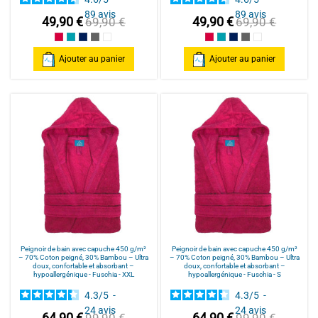
89
avis
89
avis
49,90 €
49,90 €
69,90 €
69,90 €
Framboise/Fuschia
Bleu Canard
Bleu Marine/Navy Blue
Gris/Grey
Blanc/White
Framboise/Fuschia
Bleu Canard
Bleu Marine/Navy Blu
Gris/Grey
Blanc/White
Ajouter au panier
Ajouter au panier
Peignoir de bain avec capuche 450 g/m²
Peignoir de bain avec capuche 450 g/m²
– 70% Coton peigné, 30% Bambou – Ultra
– 70% Coton peigné, 30% Bambou – Ultra
doux, confortable et absorbant –
doux, confortable et absorbant –
hypoallergénique - Fuschia - XXL
hypoallergénique - Fuschia - S
4.3
/
5
-
4.3
/
5
-
24
avis
24
avis
64,90 €
64,90 €
99,90 €
99,90 €