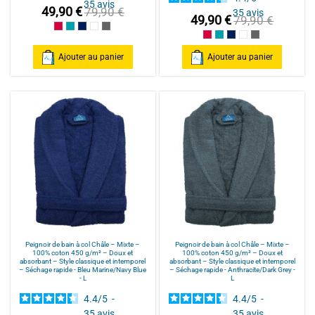
35
avis
49,90 €
79,90 €
35
avis
49,90 €
79,90 €
Framboise/Fuschia
Bleu Canard
Bleu Marine/Navy Blue
Blanc/White
Anthracite/Dark Grey
Framboise/Fuschia
Bleu Canard
Bleu Marine/Navy Blu
Blanc/White
Anthracite/Dark
Ajouter au panier
Ajouter au panier
Peignoir de bain à col Châle – Mixte –
Peignoir de bain à col Châle – Mixte –
100% coton 450 g/m² – Doux et
100% coton 450 g/m² – Doux et
absorbant – Style classique et intemporel
absorbant – Style classique et intemporel
– Séchage rapide - Bleu Marine/Navy Blue
– Séchage rapide - Anthracite/Dark Grey -
- L
L
4.4
/
5
-
4.4
/
5
-
35
avis
35
avis