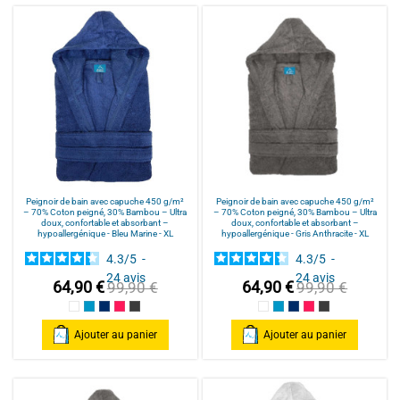
Peignoir de bain avec capuche 450 g/m²
Peignoir de bain avec capuche 450 g/m²
– 70% Coton peigné, 30% Bambou – Ultra
– 70% Coton peigné, 30% Bambou – Ultra
doux, confortable et absorbant –
doux, confortable et absorbant –
hypoallergénique - Bleu Marine - XL
hypoallergénique - Gris Anthracite - XL
4.3
/
5
-
4.3
/
5
-
24
avis
24
avis
64,90 €
64,90 €
99,90 €
99,90 €
Blanc
Bleu Canard
Bleu Marine
Fuschia
Gris Anthracite
Blanc
Bleu Canard
Bleu Marine
Fuschia
Gris Anthracite
Ajouter au panier
Ajouter au panier