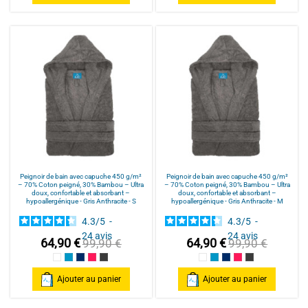
Peignoir de bain avec capuche 450 g/m²
Peignoir de bain avec capuche 450 g/m²
– 70% Coton peigné, 30% Bambou – Ultra
– 70% Coton peigné, 30% Bambou – Ultra
doux, confortable et absorbant –
doux, confortable et absorbant –
hypoallergénique - Gris Anthracite - S
hypoallergénique - Gris Anthracite - M
4.3
/
5
-
4.3
/
5
-
24
avis
24
avis
64,90 €
64,90 €
99,90 €
99,90 €
Blanc
Bleu Canard
Bleu Marine
Fuschia
Gris Anthracite
Blanc
Bleu Canard
Bleu Marine
Fuschia
Gris Anthracite
Ajouter au panier
Ajouter au panier