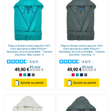
Peignoir de bain mixte à capuche 100%
Peignoir de bain mixte à capuche 100%
coton éponge bouclette 450g/m² -
coton éponge bouclette 450g/m² -
Absorbant, doux et confortable – Ceinture
Absorbant, doux et confortable – Ceinture
et poches - Bleu Canard - S
et poches - Gris/Grey - S
4.6
/
5
-
4.6
/
5
-
89
avis
89
avis
49,90 €
49,90 €
69,90 €
69,90 €
Framboise/Fuschia
Bleu Canard
Bleu Marine/Navy Blue
Gris/Grey
Blanc/White
Framboise/Fuschia
Bleu Canard
Bleu Marine/Navy Blu
Gris/Grey
Blanc/White
Ajouter au panier
Ajouter au panier