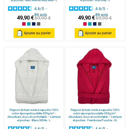
et poches - Bleu Marine/Navy Blue - L
et poches - Gris/Grey - L
4.6
/
5
-
4.6
/
5
-
89
avis
89
avis
49,90 €
49,90 €
69,90 €
69,90 €
Framboise/Fuschia
Bleu Canard
Bleu Marine/Navy Blue
Gris/Grey
Blanc/White
Framboise/Fuschia
Bleu Canard
Bleu Marine/Navy Blu
Gris/Grey
Blanc/White
Ajouter au panier
Ajouter au panier
Peignoir de bain mixte à capuche 100%
Peignoir de bain mixte à capuche 100%
coton éponge bouclette 450g/m² -
coton éponge bouclette 450g/m² -
Absorbant, doux et confortable – Ceinture
Absorbant, doux et confortable – Ceinture
et poches - Blanc/White - L
et poches - Framboise/Fuschia - XL
4.6
/
5
-
4.6
/
5
-