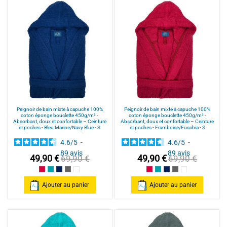
Peignoir de bain mixte à capuche 100%
Peignoir de bain mixte à capuche 100%
coton éponge bouclette 450g/m² -
coton éponge bouclette 450g/m² -
Absorbant, doux et confortable – Ceinture
Absorbant, doux et confortable – Ceinture
et poches - Bleu Marine/Navy Blue - S
et poches - Framboise/Fuschia - S
4.6
/
5
-
4.6
/
5
-
89
avis
89
avis
49,90 €
49,90 €
69,90 €
69,90 €
Framboise/Fuschia
Bleu Canard
Bleu Marine/Navy Blue
Gris/Grey
Blanc/White
Framboise/Fuschia
Bleu Canard
Bleu Marine/Navy Blu
Gris/Grey
Blanc/White
Ajouter au panier
Ajouter au panier