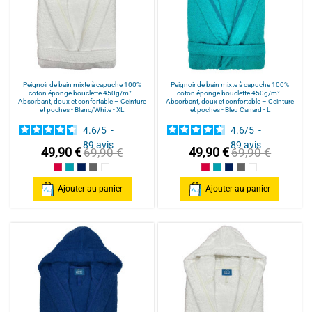
Peignoir de bain mixte à capuche 100%
Peignoir de bain mixte à capuche 100%
coton éponge bouclette 450g/m² -
coton éponge bouclette 450g/m² -
Absorbant, doux et confortable – Ceinture
Absorbant, doux et confortable – Ceinture
et poches - Blanc/White - XL
et poches - Bleu Canard - L
4.6
/
5
-
4.6
/
5
-
89
avis
89
avis
49,90 €
49,90 €
69,90 €
69,90 €
Framboise/Fuschia
Bleu Canard
Bleu Marine/Navy Blue
Gris/Grey
Blanc/White
Framboise/Fuschia
Bleu Canard
Bleu Marine/Navy Blu
Gris/Grey
Blanc/White
Ajouter au panier
Ajouter au panier