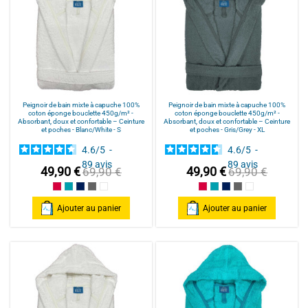
Peignoir de bain mixte à capuche 100%
Peignoir de bain mixte à capuche 100%
coton éponge bouclette 450g/m² -
coton éponge bouclette 450g/m² -
Absorbant, doux et confortable – Ceinture
Absorbant, doux et confortable – Ceinture
et poches - Blanc/White - S
et poches - Gris/Grey - XL
4.6
/
5
-
4.6
/
5
-
89
avis
89
avis
49,90 €
49,90 €
69,90 €
69,90 €
Framboise/Fuschia
Bleu Canard
Bleu Marine/Navy Blue
Gris/Grey
Blanc/White
Framboise/Fuschia
Bleu Canard
Bleu Marine/Navy Blu
Gris/Grey
Blanc/White
Ajouter au panier
Ajouter au panier