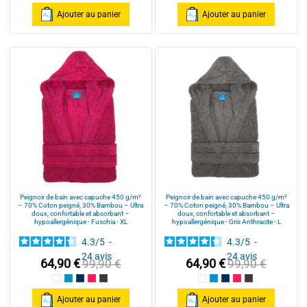
Ajouter au panier
Ajouter au panier
Peignoir de bain avec capuche 450 g/m²
Peignoir de bain avec capuche 450 g/m²
– 70% Coton peigné, 30% Bambou – Ultra
– 70% Coton peigné, 30% Bambou – Ultra
doux, confortable et absorbant –
doux, confortable et absorbant –
hypoallergénique - Fuschia - XL
hypoallergénique - Gris Anthracite - L
4.3
/
5
-
4.3
/
5
-
24
avis
24
avis
64,90 €
64,90 €
99,90 €
99,90 €
Blanc
Bleu Canard
Bleu Marine
Fuschia
Gris Anthracite
Blanc
Bleu Canard
Bleu Marine
Fuschia
Gris Anthracite
Ajouter au panier
Ajouter au panier