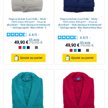
Peignoir de bain à col Châle – Mixte –
Peignoir de bain à col Châle – Mixte –
100% coton 450 g/m² – Doux et
100% coton 450 g/m² – Doux et
absorbant – Style classique et intemporel
absorbant – Style classique et intemporel
– Séchage rapide - Blanc/White - S
– Séchage rapide - Bleu Marine/Navy Blue
- S
4.4
/
5
-
4.4
/
5
-
35
avis
49,90 €
79,90 €
35
avis
49,90 €
79,90 €
Framboise/Fuschia
Bleu Canard
Bleu Marine/Navy Blue
Blanc/White
Anthracite/Dark Grey
Framboise/Fuschia
Bleu Canard
Bleu Marine/Navy Blu
Blanc/White
Anthracite/Dark
Ajouter au panier
Ajouter au panier