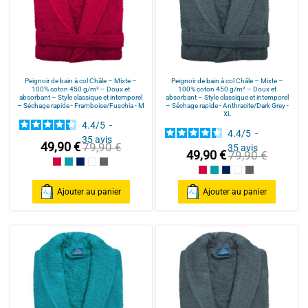
Peignoir de bain à col Châle – Mixte –
Peignoir de bain à col Châle – Mixte –
100% coton 450 g/m² – Doux et
100% coton 450 g/m² – Doux et
absorbant – Style classique et intemporel
absorbant – Style classique et intemporel
– Séchage rapide - Framboise/Fuschia - M
– Séchage rapide - Anthracite/Dark Grey -
XL
4.4
/
5
-
4.4
/
5
-
35
avis
49,90 €
79,90 €
35
avis
49,90 €
79,90 €
Framboise/Fuschia
Bleu Canard
Bleu Marine/Navy Blue
Blanc/White
Anthracite/Dark Grey
Framboise/Fuschia
Bleu Canard
Bleu Marine/Navy Blu
Blanc/White
Anthracite/Dark
Ajouter au panier
Ajouter au panier