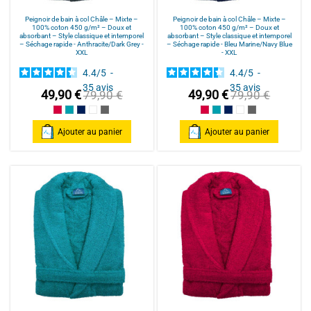
Peignoir de bain à col Châle – Mixte –
Peignoir de bain à col Châle – Mixte –
100% coton 450 g/m² – Doux et
100% coton 450 g/m² – Doux et
absorbant – Style classique et intemporel
absorbant – Style classique et intemporel
– Séchage rapide - Anthracite/Dark Grey -
– Séchage rapide - Bleu Marine/Navy Blue
XXL
- XXL
4.4
/
5
-
4.4
/
5
-
35
avis
35
avis
49,90 €
49,90 €
79,90 €
79,90 €
Framboise/Fuschia
Bleu Canard
Bleu Marine/Navy Blue
Blanc/White
Anthracite/Dark Grey
Framboise/Fuschia
Bleu Canard
Bleu Marine/Navy Blu
Blanc/White
Anthracite/Dark
Ajouter au panier
Ajouter au panier