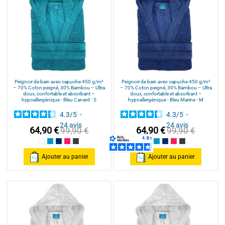
Peignoir de bain avec capuche 450 g/m²
Peignoir de bain avec capuche 450 g/m²
– 70% Coton peigné, 30% Bambou – Ultra
– 70% Coton peigné, 30% Bambou – Ultra
doux, confortable et absorbant –
doux, confortable et absorbant –
hypoallergénique - Bleu Canard - S
hypoallergénique - Bleu Marine - M
4.3
/
5
-
4.3
/
5
-
24
avis
24
avis
64,90 €
64,90 €
99,90 €
99,90 €
Blanc
Bleu Canard
Bleu Marine
Fuschia
Gris Anthracite
Blanc
Bleu Canard
Bleu Marine
Fuschia
Gris Anthracite
Ajouter au panier
Ajouter au panier