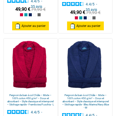
4.4
/
5
-
4.4
/
5
-
35
avis
49,90 €
79,90 €
35
avis
49,90 €
79,90 €
Framboise/Fuschia
Bleu Canard
Bleu Marine/Navy Blue
Blanc/White
Anthracite/Dark Grey
Framboise/Fuschia
Bleu Canard
Bleu Marine/Navy Blu
Blanc/White
Anthracite/Dark
Ajouter au panier
Ajouter au panier
Peignoir de bain à col Châle – Mixte –
Peignoir de bain à col Châle – Mixte –
100% coton 450 g/m² – Doux et
100% coton 450 g/m² – Doux et
absorbant – Style classique et intemporel
absorbant – Style classique et intemporel
– Séchage rapide - Framboise/Fuschia - L
– Séchage rapide - Bleu Marine/Navy Blue
- M
4.4
/
5
-
4.4
/
5
-