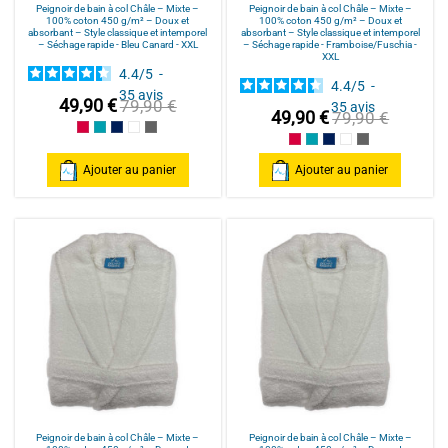
Peignoir de bain à col Châle – Mixte –
Peignoir de bain à col Châle – Mixte –
100% coton 450 g/m² – Doux et
100% coton 450 g/m² – Doux et
absorbant – Style classique et intemporel
absorbant – Style classique et intemporel
– Séchage rapide - Bleu Canard - XXL
– Séchage rapide - Framboise/Fuschia -
XXL
4.4
/
5
-
4.4
/
5
-
35
avis
49,90 €
79,90 €
35
avis
49,90 €
79,90 €
Framboise/Fuschia
Bleu Canard
Bleu Marine/Navy Blue
Blanc/White
Anthracite/Dark Grey
Framboise/Fuschia
Bleu Canard
Bleu Marine/Navy Blu
Blanc/White
Anthracite/Dark
Ajouter au panier
Ajouter au panier
Peignoir de bain à col Châle – Mixte –
Peignoir de bain à col Châle – Mixte –