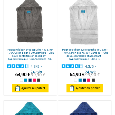
Peignoir de bain avec capuche 450 g/m²
Peignoir de bain avec capuche 450 g/m²
– 70% Coton peigné, 30% Bambou – Ultra
– 70% Coton peigné, 30% Bambou – Ultra
doux, confortable et absorbant –
doux, confortable et absorbant –
hypoallergénique - Gris Anthracite - XXL
hypoallergénique - Blanc - S
4.3
/
5
-
4.3
/
5
-
24
avis
24
avis
64,90 €
64,90 €
99,90 €
99,90 €
Blanc
Bleu Canard
Bleu Marine
Fuschia
Gris Anthracite
Blanc
Bleu Canard
Bleu Marine
Fuschia
Gris Anthracite
Ajouter au panier
Ajouter au panier