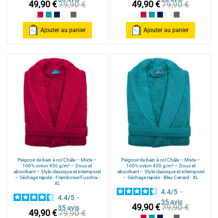
49,90 €
49,90 €
79,90 €
79,90 €
Framboise/Fuschia
Bleu Canard
Bleu Marine/Navy Blue
Blanc/White
Anthracite/Dark Grey
Framboise/Fuschia
Bleu Canard
Bleu Marine/Navy Blu
Blanc/White
Anthracite/Dark
Ajouter au panier
Ajouter au panier
Peignoir de bain à col Châle – Mixte –
Peignoir de bain à col Châle – Mixte –
100% coton 450 g/m² – Doux et
100% coton 450 g/m² – Doux et
absorbant – Style classique et intemporel
absorbant – Style classique et intemporel
– Séchage rapide - Framboise/Fuschia -
– Séchage rapide - Bleu Canard - XL
XL
4.4
/
5
-
4.4
/
5
-
35
avis
49,90 €
79,90 €
35
avis
49,90 €
79,90 €