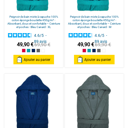
Peignoir de bain mixte à capuche 100%
Peignoir de bain mixte à capuche 100%
coton éponge bouclette 450g/m² -
coton éponge bouclette 450g/m² -
Absorbant, doux et confortable – Ceinture
Absorbant, doux et confortable – Ceinture
et poches - Bleu Canard - XL
et poches - Bleu Canard - M
4.6
/
5
-
4.6
/
5
-
89
avis
89
avis
49,90 €
49,90 €
69,90 €
69,90 €
Framboise/Fuschia
Bleu Canard
Bleu Marine/Navy Blue
Gris/Grey
Blanc/White
Framboise/Fuschia
Bleu Canard
Bleu Marine/Navy Blu
Gris/Grey
Blanc/White
Ajouter au panier
Ajouter au panier