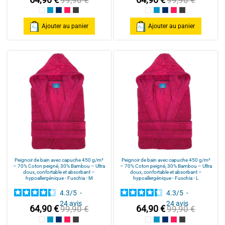
Blanc
Bleu Canard
Bleu Marine
Fuschia
Gris Anthracite
Blanc
Bleu Canard
Bleu Marine
Fuschia
Gris Anthracite
Ajouter au panier
Ajouter au panier
Peignoir de bain avec capuche 450 g/m²
Peignoir de bain avec capuche 450 g/m²
– 70% Coton peigné, 30% Bambou – Ultra
– 70% Coton peigné, 30% Bambou – Ultra
doux, confortable et absorbant –
doux, confortable et absorbant –
hypoallergénique - Fuschia - M
hypoallergénique - Fuschia - L
4.3
/
5
-
4.3
/
5
-
24
avis
24
avis
64,90 €
64,90 €
99,90 €
99,90 €
Blanc
Bleu Canard
Bleu Marine
Fuschia
Gris Anthracite
Blanc
Bleu Canard
Bleu Marine
Fuschia
Gris Anthracite