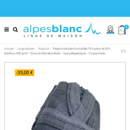
0
Accueil
Linge de bain
Peignoir
Peignoir de bain à col châle 70% coton et 30%
bambou 450 g/m² - Doux et ultra-absorbant – hypoallergénique – Coupe mixte
-35,00 €