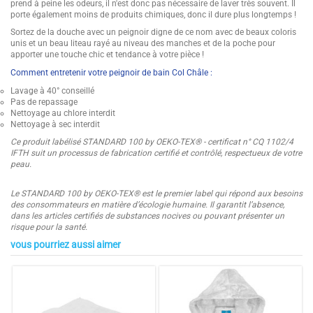
prend à peine les odeurs, il n'est donc pas nécessaire de laver très souvent. Il
porte également moins de produits chimiques, donc il dure plus longtemps !
Sortez de la douche avec un peignoir digne de ce nom avec de beaux coloris
unis et un beau liteau rayé au niveau des manches et de la poche pour
apporter une touche chic et tendance à votre pièce !
Comment entretenir votre peignoir de bain Col Châle :
Lavage à 40° conseillé
Pas de repassage
Nettoyage au chlore interdit
Nettoyage à sec interdit
Ce produit labélisé STANDARD 100 by OEKO-TEX® - certificat n° CQ 1102/4
IFTH suit un processus de fabrication certifié et contrôlé, respectueux de votre
peau.
Le STANDARD 100 by OEKO-TEX® est le premier label qui répond aux besoins
des consommateurs en matière d’écologie humaine. Il garantit l’absence,
dans les articles certifiés de substances nocives ou pouvant présenter un
risque pour la santé.
vous pourriez aussi aimer
4.5
Composition
70% coton, 30% bambou
/
5
Couleurs
Blanc, Bleu Marine, Bleu Canard,
Fuschia, Gris Anthracite
Grammage
450g/m²