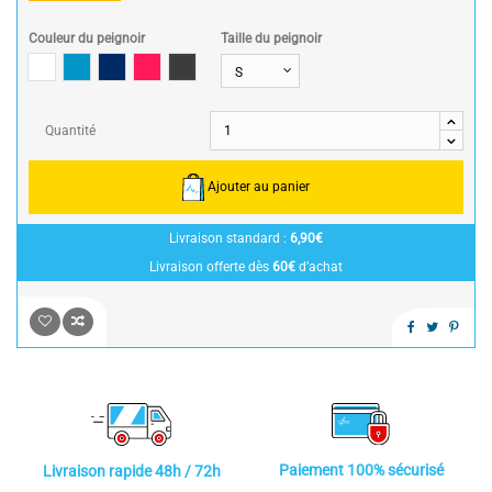
Couleur du peignoir
Taille du peignoir
Blanc
Bleu Canard
Bleu Marine
Fuschia
Gris Anthracite
Quantité
Ajouter au panier
Livraison standard :
6,90€
Livraison offerte dès
60€
d’achat
Paiement 100% sécurisé
Livraison rapide 48h / 72h