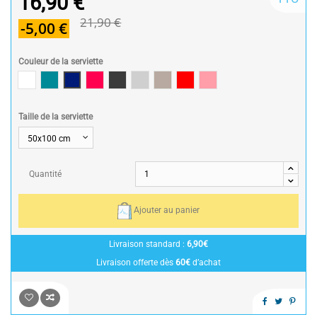
16,90 €
21,90 €
-5,00 €
Couleur de la serviette
Blanc
Bleu Canard
Bleu Pacifique
Fuschia
Gris Anthracite
Gris Perle
Taupe
Rouge
Rose Clair
Taille de la serviette
Quantité
Ajouter au panier
Livraison standard :
6,90€
Livraison offerte dès
60€
d’achat