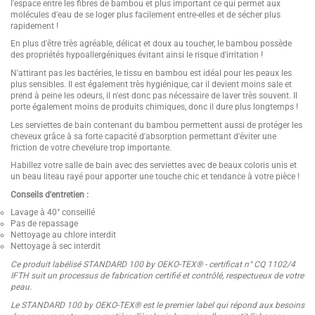
l'espace entre les fibres de bambou et plus important ce qui permet aux
molécules d'eau de se loger plus facilement entre-elles et de sécher plus
rapidement !
En plus d'être très agréable, délicat et doux au toucher, le bambou possède
des propriétés hypoallergéniques évitant ainsi le risque d'irritation !
N'attirant pas les bactéries, le tissu en bambou est idéal pour les peaux les
plus sensibles. Il est également très hygiénique, car il devient moins sale et
prend à peine les odeurs, il n'est donc pas nécessaire de laver très souvent. Il
porte également moins de produits chimiques, donc il dure plus longtemps !
Les serviettes de bain contenant du bambou permettent aussi de protéger les
cheveux grâce à sa forte capacité d'absorption permettant d'éviter une
friction de votre chevelure trop importante.
Habillez votre salle de bain avec des serviettes avec de beaux coloris unis et
un beau liteau rayé pour apporter une touche chic et tendance à votre pièce !
Conseils d'entretien :
Lavage à 40° conseillé
Pas de repassage
Nettoyage au chlore interdit
Nettoyage à sec interdit
Ce produit labélisé STANDARD 100 by OEKO-TEX® - certificat n° CQ 1102/4
IFTH suit un processus de fabrication certifié et contrôlé, respectueux de votre
peau.
Le STANDARD 100 by OEKO-TEX® est le premier label qui répond aux besoins