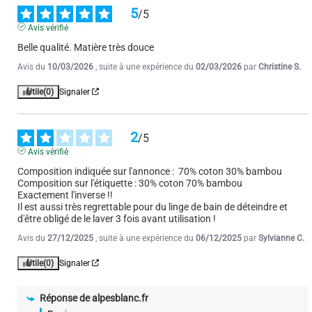
Nous vous remercions d'avoir pris le temps de 
5
/
5
partager votre expérience. Nous sommes désolés 
Avis vérifié
d'apprendre que la composition de notre produit ne 
correspondait pas à vos attentes et en effet nous 
Belle qualité. Matière très douce
avons eu une série avec un problème au niveau de 
l'étiquette du produit. 

Avis du
10/03/2026
, suite à une expérience du
02/03/2026
par
Christine S.
Sachez que votre retour est précieux et nous 
Utile
(0)
Signaler
l'utiliserons pour améliorer nos services. N'hésitez 
pas à nous contacter par mail si vous souhaitez 
échanger davantage concerant la préscription du 
2
/
5
lavage de ce produit.

Avis vérifié
Cordialement.

Composition indiquée sur l'annonce :  70% coton 30% bambou

L’équipe alpesblanc
Composition sur l'étiquette : 30% coton 70% bambou

Exactement l'inverse !!

Il est aussi très regrettable pour du linge de bain de déteindre et 
d'être obligé de le laver 3 fois avant utilisation !
4
/
5
Avis du
27/12/2025
, suite à une expérience du
06/12/2025
par
Sylvianne C.
Avis vérifié
Non encore utilisées.
Utile
(0)
Signaler
Avis du
28/10/2025
, suite à une expérience du
21/10/2025
par
Annie R.
Réponse de
alpesblanc.fr
Utile
(0)
Signaler