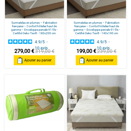
Surmatelas en plumes – Fabrication
Surmatelas en plumes – Fabrication
française – Confort hôtelier haut de
française – Confort hôtelier haut de
gamme – Enveloppe percale 91 fils -
gamme – Enveloppe percale 91 fils -
Certifié Oeko-Tex® - 180x200 cm
Certifié Oeko-Tex® - 140x190 cm
4.9
/
5
-
4.9
/
5
-
10
avis
10
avis
279,00 €
199,00 €
319,00 €
239,00 €
Ajouter au panier
Ajouter au panier