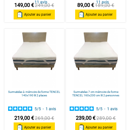
11
avis
11
avis
149,00 €
89,00 €
249,00 €
189,00 €
Ajouter au panier
Ajouter au panier
Surmatelas à mémoire de forme TENCEL
Surmatelas 7 cm mémoire de forme
140x190 lit 2 places
TENCEL 160x200 cm lit 2 personnes
5
/
5
-
1
avis
5
/
5
-
1
avis
219,00 €
239,00 €
269,00 €
289,00 €
Ajouter au panier
Ajouter au panier