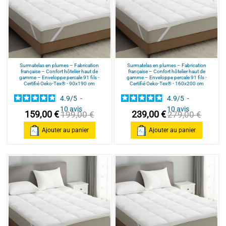
Surmatelas en plumes – Fabrication
Surmatelas en plumes – Fabrication
française – Confort hôtelier haut de
française – Confort hôtelier haut de
gamme – Enveloppe percale 91 fils -
gamme – Enveloppe percale 91 fils -
Certifié Oeko-Tex® - 90x190 cm
Certifié Oeko-Tex® - 160x200 cm
4.9
/
5
-
4.9
/
5
-
10
avis
10
avis
159,00 €
239,00 €
199,00 €
279,00 €
Ajouter au panier
Ajouter au panier