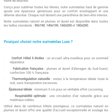
havre de douceur.
Conçu pour sublimer toutes les literies, notre surmatelas haut de gamme
ajoute une épaisseur généreuse pour un confort enveloppant et une
détente absolue. Chaque nuit devient une parenthèse de bien-être intense.
Notre surmatelas naturel en plumes et duvet est disponible dans toutes
les tailles standards :
90x190
,
140x190
,
160x200
et
180x200
.
Pourquoi choisir notre surmatelas Luxe ?
·
Confort Hôtel 5 étoiles
: un accueil ultra-moelleux pour un sommeil
réparateur.
·
Fabrication française
: plumes et duvet d’élevages du Sud-Ouest,
confection 100 % française.
·
Thermorégulation naturelle
: restez à la température idéale toute la
nuit, sans transpiration excessive.
·
Épaisseur idéale
: minimum 5 cm pour un véritable effet cocooning.
·
Respirabilité optimale
: une circulation d’air naturelle grâce aux
matériaux nobles.
Utilisé dans de nombreux hôtels prestigieux, ce surmatelas naturel en
plumes et duvet offre une qualité d’accueil exceptionnelle et soulage les