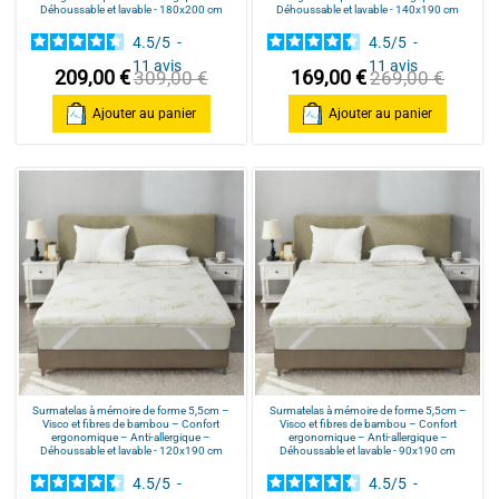
Déhoussable et lavable - 180x200 cm
Déhoussable et lavable - 140x190 cm
4.5
/
5
-
4.5
/
5
-
11
avis
11
avis
209,00 €
169,00 €
309,00 €
269,00 €
Ajouter au panier
Ajouter au panier
Surmatelas à mémoire de forme 5,5cm –
Surmatelas à mémoire de forme 5,5cm –
Visco et fibres de bambou – Confort
Visco et fibres de bambou – Confort
ergonomique – Anti-allergique –
ergonomique – Anti-allergique –
Déhoussable et lavable - 120x190 cm
Déhoussable et lavable - 90x190 cm
4.5
/
5
-
4.5
/
5
-