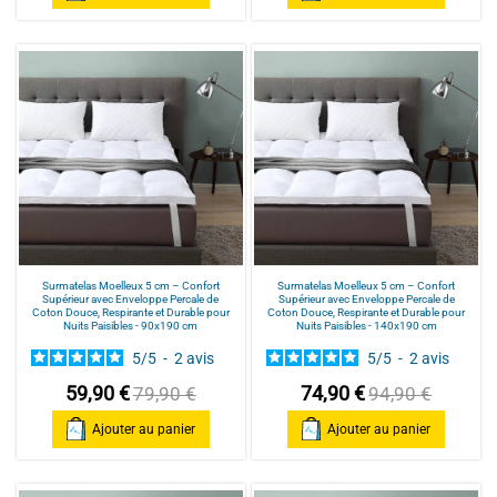
Surmatelas Moelleux 5 cm – Confort
Surmatelas Moelleux 5 cm – Confort
Supérieur avec Enveloppe Percale de
Supérieur avec Enveloppe Percale de
Coton Douce, Respirante et Durable pour
Coton Douce, Respirante et Durable pour
Nuits Paisibles - 90x190 cm
Nuits Paisibles - 140x190 cm
5
/
5
-
2
avis
5
/
5
-
2
avis
59,90 €
74,90 €
79,90 €
94,90 €
Ajouter au panier
Ajouter au panier