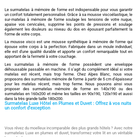
Le surmatelas à mémoire de forme est indispensable pour vous garantir
un confort totalement personnalisé. Grâce à sa mousse viscoélastique, le
sur-matelas à mémoire de forme soulage les tensions de votre nuque,
apaise vos cervicales, supprime les points de pressions et soulage
également les douleurs au niveau du dos en épousant parfaitement la
forme de votre corps.
La mousse visco est une mousse synthétique à mémoire de forme qui
épouse votre corps à la perfection. Fabriquée dans un moule individuel,
elle est d'une qualité durable et apporte un confort remarquable tout en
apportant de la fermeté à votre couchage.
Les surmatelas à mémoire de forme possèdent une enveloppe
déhoussable passable en machine. Il s’agit du complément idéal si votre
matelas est récent, mais trop ferme. Chez Alpes Blanc, nous vous
proposons des surmatelas mémoire de forme à partir de 5 cm d’épaisseur
pour les matelas récent, mais trop ferme. Nous pouvons ainsi vous
proposer des surmatelas mémoire de forme en 140x190 ou des
surmatelas en 160x200 et même les tailles en 90x190, 120x190 et aussi
dans la très grande taille 180x200.
Surmatelas Luxe Hôtel en Plumes et Duvet : Offrez à vos nuits
un confort d'exception
Vous rêvez du moelleux incomparable des plus grands hôtels ? Avec notre
surmatelas Luxe en plumes et duvet, transformez votre lit en un véritable