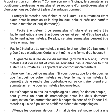
À quoi sert un surmatelas ? Comme son nom l’indique, le surmatelas se
positionne par-dessus le matelas et se recouvre d’un protège-matelas et
d’un drap housse. Celui-ci à plein d’avantages comme :
·
Protéger le matelas des tâches et de l’usure : Le surmatelas étant
placé entre le matelas et le drap housse, celui-ci crée une barrière
entre le matelas et le(s) dormeur(s).
·
Facile à entretenir : Le surmatelas s’installe et se retire très
facilement grâce à ses élastiques ce qui lui permet d’être lavé plus
facilement qu’un matelas. De plus, certains surmatelas peuvent être
lavés en machine.
·
Facile à installer : Le surmatelas s’installe et se retire très facilement
grâce à ses élastiques. Certains ont même une forme drap housse !
·
Augmente la durée de vie du matelas (environ 3 à 5 ans) : Votre
matelas est vieillissant et vous ne souhaitez pas le changer tout de
suite ? Le surmatelas lui apportera un confort supplémentaire.
·
Améliorer l’accueil du matelas : Si vous trouvez que lors du coucher
que l’accueil de votre matelas est trop ferme, le surmatelas lui
permettra de le rendre plus confortable ou, au contraire, prendre un
surmatelas ferme pour les matelas trop moelleux.
·
Peut s’adapter à toutes les morphologies : Lorsqu’on dort en couple, il
peut y avoir un écart de morphologie entre les deux dormeurs.
L’acquisition d’un surmatelas aide à adapter la densité de l’accueil du
matelas qui aide à pallier ce problème d’écart de morphologies.
·
Atténue les douleurs de dos : Un mal de dos est souvent dû à une