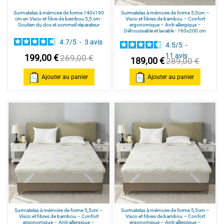
Surmatelas à mémoire de forme 140x190
Surmatelas à mémoire de forme 5,5cm –
cm en Visco et fibre de bambou 5,5 cm -
Visco et fibres de bambou – Confort
Soutien du dos et sommeil réparateur
ergonomique – Anti-allergique –
Déhoussable et lavable - 160x200 cm
4.7
/
5
-
3
avis
4.5
/
5
-
11
avis
199,00 €
269,00 €
189,00 €
289,00 €
Ajouter au panier
Ajouter au panier
Surmatelas à mémoire de forme 5,5cm –
Surmatelas à mémoire de forme 5,5cm –
Visco et fibres de bambou – Confort
Visco et fibres de bambou – Confort
ergonomique – Anti-allergique –
ergonomique – Anti-allergique –