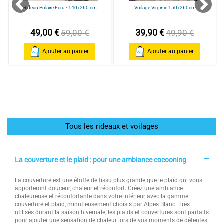
Rideau Polaire Ecru - 140x260 cm
Voilage Virginie 150x260cm
49,00 €
39,90 €
59,00 €
49,90 €
Ajouter au panier
Ajouter au panier
Tous les rideaux et voilages
La couverture et le plaid : pour une ambiance cocooning
La couverture est une étoffe de tissu plus grande que le plaid qui vous
apporteront douceur, chaleur et réconfort. Créez une ambiance
chaleureuse et réconfortante dans votre intérieur avec la gamme
couverture et plaid, minutieusement choisis par Alpes Blanc. Très
utilisés durant la saison hivernale, les plaids et couvertures sont parfaits
pour ajouter une sensation de chaleur lors de vos moments de détentes