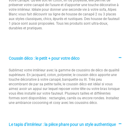
votre canapé. Qu’elle soit en coton, lin ou polyester, elle permet de
préserver votre canapé de l’usure et d’apporter une touche décorative à
votre intérieur. Idéale pour donner une seconde vie à votre sofa, Alpes
Blanc vous fait découvrir sa ligne de housse de canapé 2 ou 3 places
aux styles classiques, chics, épurés et rustiques. Des housse de fauteuil
1 place sont aussi proposées. Tous les produits sont ultra-doux,
durables et pratiques.
Coussin déco : le petit + pour votre déco
Sublimez votre intérieur avec la gamme de coussins de déco de qualité
supérieure. En jacquard, coton, polyester, le coussin déco apporte une
touche décorative à votre canapé, banquette ou lit. Très peu
encombrant de par sa petite taille, le coussin déco est idéal si vous
aimez avoir un appui sur lequel reposer votre tête ou votre bras lorsque
vous êtes installé sur votre fauteuil. Plusieurs tailles et différentes
formes sont disponibles : rectangles, carrés ou encore rondes. Installez
une ambiance cocooning et cosy avec les coussins déco.
Le tapis d’intérieur : la pièce phare pour un style authentique