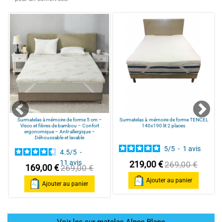
0
Surmatelas à mémoire de forme 5 cm –
Surmatelas à mémoire de forme TENCEL
Visco et fibres de bambou – Confort
140x190 lit 2 places
ergonomique – Anti-allergique –
Déhoussable et lavable
5
/
5
-
1
avis
4.5
/
5
-
11
avis
219,00 €
269,00 €
169,00 €
269,00 €
Ajouter au panier
Ajouter au panier