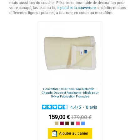
mais aussi lors du coucher. Pièce incontournable de décoration pour
votre canapé, fauteuil ou lit, l
e plaid et la couverture
se déclinent dans
différentes lignes : polaires, à fourrure, en coton ou microfibre.
Couverture 100% Pure Laine Naturelle –
Chaude, Douce et Respirante - Idéale pour
l’Hiver, Fabrication Française
4.4
/
5
-
8
avis
159,00 €
179,00 €
Ecru
prune / écru
chocolat / écru
gris / écru
Fuchsia / écru
Bleu / écru
Ajouter au panier