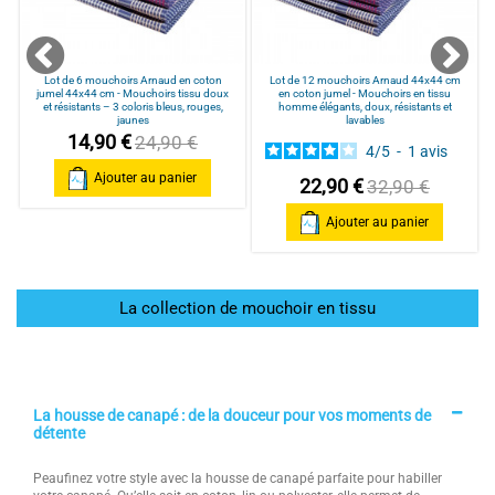
n
Lot de 6 mouchoirs Arnaud en coton
Lot de 12 mouchoirs Arnaud 44x44 cm
jumel 44x44 cm - Mouchoirs tissu doux
en coton jumel - Mouchoirs en tissu
et résistants – 3 coloris bleus, rouges,
homme élégants, doux, résistants et
jaunes
lavables
14,90 €
24,90 €
4
/
5
-
1
avis
Ajouter au panier
22,90 €
32,90 €
Ajouter au panier
La collection de mouchoir en tissu
La housse de canapé : de la douceur pour vos moments de
détente
Peaufinez votre style avec la housse de canapé parfaite pour habiller