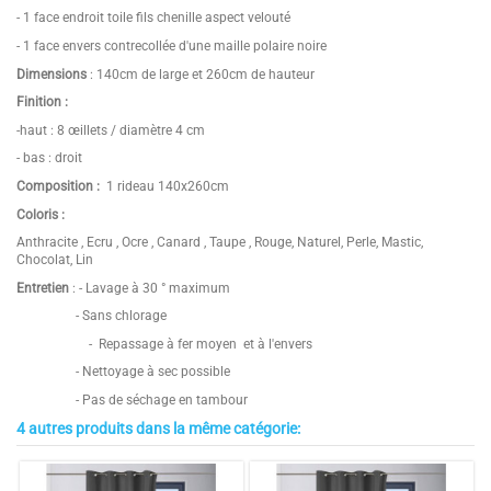
- 1 face endroit toile fils chenille aspect velouté
- 1 face envers contrecollée d'une maille polaire noire
Dimensions
: 140cm de large et 260cm de hauteur
Finition :
-haut : 8 œillets / diamètre 4 cm
- bas : droit
Composition :
1 rideau 140x260cm
Coloris :
Anthracite , Ecru , Ocre , Canard , Taupe , Rouge, Naturel, Perle, Mastic,
Chocolat, Lin
Entretien
: - Lavage à 30 ° maximum
- Sans chlorage
- Repassage à fer moyen et à l'envers
- Nettoyage à sec possible
- Pas de séchage en tambour
4 autres produits dans la même catégorie:
4.7
Hauteur / Épaisseur
260 cm
/
5
Largeur
140 cm