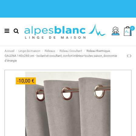
0
Accueil
Linge de maison
Rideaux
Rideau Occultant
Rideau thermique
GALENA 140x260 cm - Isolant et occultant, confort intérieur toutes saison, économie
d'énergie
-10,00 €