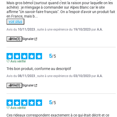
Avis du
16/09/2023
, suite à une expérience du
02/08/2023
par
A.A.
Mais gros bémol (surtout quand c'est la raison pour laquelle on les 
achète) : je m'engage à commander sur Alpes Blanc car le site 
Utile
(0)
Signaler
affirme "Un savoir-faire français". On a l'espoir d'avoir un produit fait 
en France, mais b
...
voir plus
1
2
Avis du
10/11/2023
, suite à une expérience du
19/10/2023
par
A.A.
Utile
(3)
Signaler
5
/
5
Avis vérifié
Très bon produit, conforme au descriptif
Avis du
08/11/2023
, suite à une expérience du
03/10/2023
par
A.A.
Utile
(0)
Signaler
5
/
5
Avis vérifié
Ces rideaux correspondent exactement à ce qui était décrit et ce 