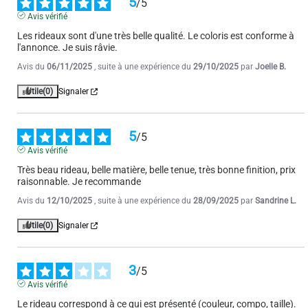
5
/
5
affirme "Un savoir-faire français". On a l'espoir d'avoir un produit fait 
Avis vérifié
en France, mais b
...
voir plus
Les rideaux sont d'une très belle qualité. Le coloris est conforme à 
l'annonce. Je suis râvie.
Avis du
10/11/2023
, suite à une expérience du
19/10/2023
par
A.A.
Avis du
06/11/2025
, suite à une expérience du
29/10/2025
par
Joelle B.
Utile
(3)
Signaler
Utile
(0)
Signaler
5
/
5
5
/
5
Avis vérifié
Avis vérifié
Très bon produit, conforme au descriptif
Très beau rideau, belle matière, belle tenue, très bonne finition, prix 
Avis du
08/11/2023
, suite à une expérience du
03/10/2023
par
A.A.
raisonnable. Je recommande
Avis du
12/10/2025
, suite à une expérience du
28/09/2025
par
Sandrine L.
Utile
(0)
Signaler
Utile
(0)
Signaler
5
/
5
Avis vérifié
3
/
5
Ces rideaux correspondent exactement à ce qui était décrit et ce 
Avis vérifié
que j'attendais
Le rideau correspond à ce qui est présenté (couleur, compo, taille). 