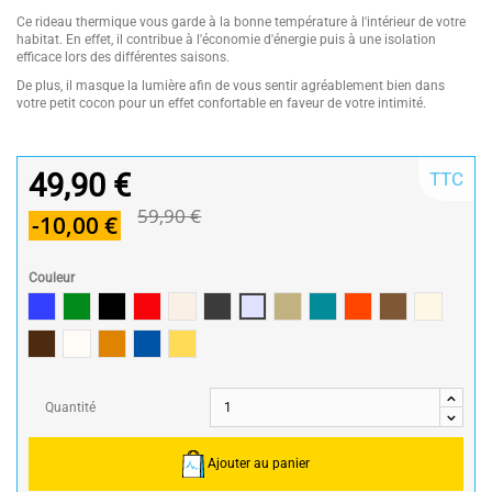
Ce rideau thermique vous garde à la bonne température à l'intérieur de votre
habitat. En effet, il contribue à l'économie d'énergie puis à une isolation
efficace lors des différentes saisons.
De plus, il masque la lumière afin de vous sentir agréablement bien dans
votre petit cocon pour un effet confortable en faveur de votre intimité.
49,90 €
TTC
59,90 €
-10,00 €
Couleur
Bleu
Vert
Noir
Rouge / Red
Lin
Anthracite/Dark Grey
Perle
Ecru
Bleu Canard
Terracotta
Taupe
Mastic
Chocolat
Naturel
Poterie
Pétrole
ocre
Quantité
Ajouter au panier