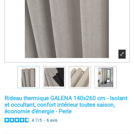
Rideau thermique GALENA 140x260 cm - Isolant
et occultant, confort intérieur toutes saison,
économie d'énergie - Perle
4.7
/
5
-
6
avis