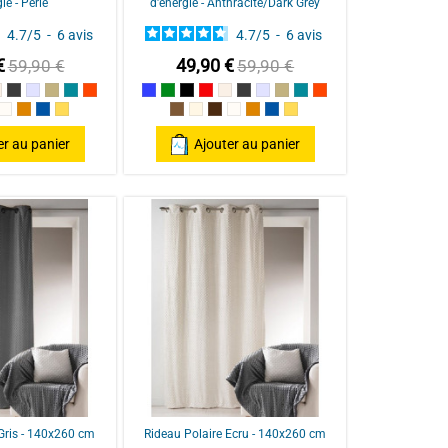
ie - Perle
d'énergie - Anthracite/Dark Grey
4.7
/
5
-
6
avis
4.7
/
5
-
6
avis
€
49,90 €
59,90 €
59,90 €
ge / Red
Lin
Anthracite/Dark Grey
Perle
Ecru
Bleu Canard
Terracotta
Bleu
Vert
Noir
Rouge / Red
Lin
Anthracite/Dark Grey
Perle
Ecru
Bleu Canard
Terracotta
ic
ocolat
Naturel
Poterie
Pétrole
ocre
Taupe
Mastic
Chocolat
Naturel
Poterie
Pétrole
ocre
er au panier
Ajouter au panier
Gris - 140x260 cm
Rideau Polaire Ecru - 140x260 cm