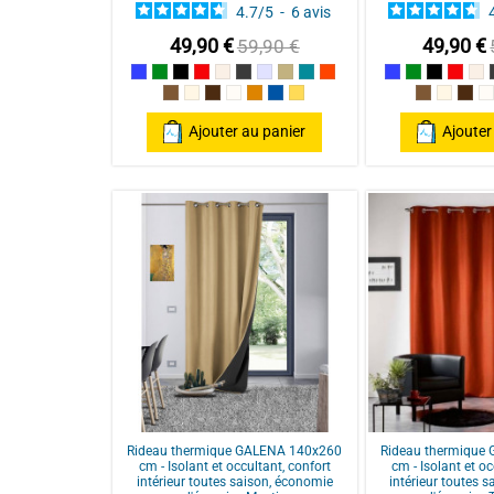
4.7
/
5
-
6
avis
49,90 €
49,90 €
59,90 €
Bleu
Vert
Noir
Rouge / Red
Lin
Anthracite/Dark Grey
Perle
Ecru
Bleu Canard
Terracotta
Bleu
Vert
Noir
Rouge
Li
Taupe
Mastic
Chocolat
Naturel
Poterie
Pétrole
ocre
Taupe
Mastic
Cho
N
Ajouter au panier
Ajouter
Rideau thermique GALENA 140x260
Rideau thermique
cm - Isolant et occultant, confort
cm - Isolant et oc
intérieur toutes saison, économie
intérieur toutes 