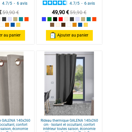
4.7
/
5
-
6
avis
4.7
/
5
-
6
avis
€
49,90 €
59,90 €
59,90 €
ge / Red
Lin
Anthracite/Dark Grey
Perle
Ecru
Bleu Canard
Terracotta
Bleu
Vert
Noir
Rouge / Red
Lin
Anthracite/Dark Grey
Perle
Ecru
Bleu Canard
Terracotta
ic
ocolat
Naturel
Poterie
Pétrole
ocre
Taupe
Mastic
Chocolat
Naturel
Poterie
Pétrole
ocre
er au panier
Ajouter au panier
ue GALENA 140x260
Rideau thermique GALENA 140x260
 occultant, confort
cm - Isolant et occultant, confort
s saison, économie
intérieur toutes saison, économie