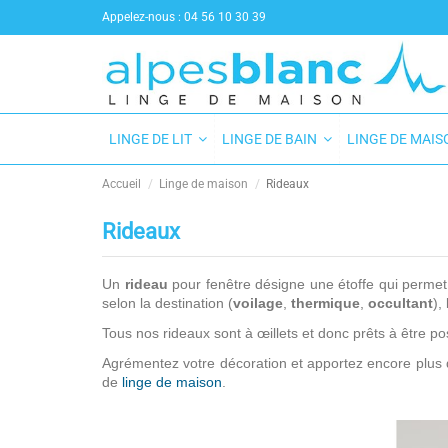
Appelez-nous :
04 56 10 30 39
LINGE DE LIT
LINGE DE BAIN
LINGE DE MAI
Accueil
Linge de maison
Rideaux
Rideaux
Un
rideau
pour fenêtre désigne une étoffe qui permet 
selon la destination (
voilage
,
thermique
,
occultant
),
Tous nos rideaux sont à œillets et donc prêts à être p
Agrémentez votre décoration et apportez encore plus d
de
linge de maison
.