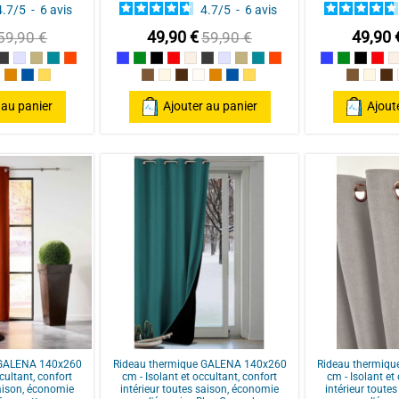
4.7
/
5
-
6
avis
4.7
/
5
-
6
avis
49,90 €
49,90 
59,90 €
59,90 €
 / Red
n
Anthracite/Dark Grey
Perle
Ecru
Bleu Canard
Terracotta
Bleu
Vert
Noir
Rouge / Red
Lin
Anthracite/Dark Grey
Perle
Ecru
Bleu Canard
Terracotta
Bleu
Vert
Noir
Rou
colat
aturel
Poterie
Pétrole
ocre
Taupe
Mastic
Chocolat
Naturel
Poterie
Pétrole
ocre
Taupe
Mast
Ch
 au panier
Ajouter au panier
Ajout
 GALENA 140x260
Rideau thermique GALENA 140x260
Rideau thermiq
cultant, confort
cm - Isolant et occultant, confort
cm - Isolant et
saison, économie
intérieur toutes saison, économie
intérieur toute