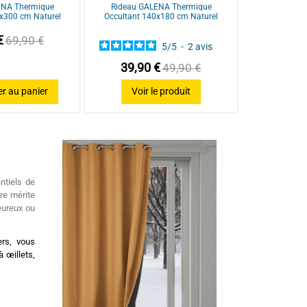
ENA Thermique
Rideau GALENA Thermique
x300 cm Naturel
Occultant 140x180 cm Naturel
€
69,90 €
5
/
5
-
2
avis
39,90 €
49,90 €
er au panier
Voir le produit
ntiels de
re mérite
eureux ou
ers, vous
 œillets,