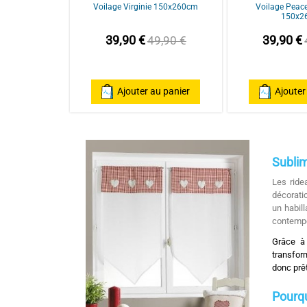
Voilage Virginie 150x260cm
Voilage Peac
150x2
39,90 €
39,90 €
49,90 €
Ajouter au panier
Ajouter
Sublim
Les ride
décoratio
un habil
contempo
Grâce à 
transfor
donc prêt
Pourqu