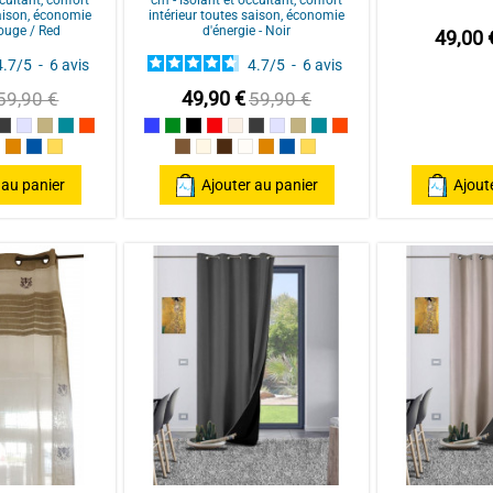
saison, économie
intérieur toutes saison, économie
Rouge / Red
d'énergie - Noir
49,00 
4.7
/
5
-
6
avis
4.7
/
5
-
6
avis
49,90 €
59,90 €
59,90 €
 / Red
n
Anthracite/Dark Grey
Perle
Ecru
Bleu Canard
Terracotta
Bleu
Vert
Noir
Rouge / Red
Lin
Anthracite/Dark Grey
Perle
Ecru
Bleu Canard
Terracotta
colat
aturel
Poterie
Pétrole
ocre
Taupe
Mastic
Chocolat
Naturel
Poterie
Pétrole
ocre
 au panier
Ajouter au panier
Ajout