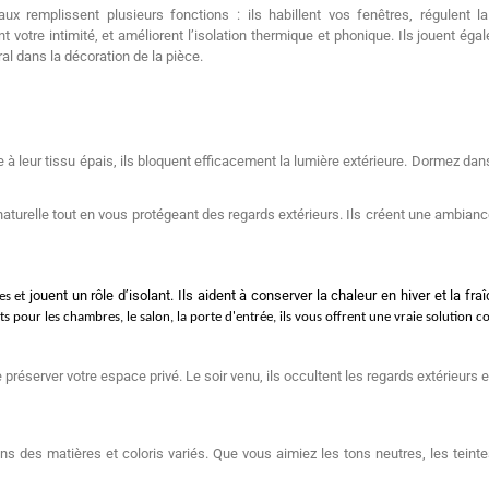
aux remplissent plusieurs fonctions : ils habillent vos fenêtres, régulent la
t votre intimité, et améliorent l’isolation thermique et phonique. Ils jouent ég
ral dans la décoration de la pièce.
à leur tissu épais, ils bloquent efficacement la lumière extérieure. Dormez dans
 naturelle tout en vous protégeant des regards extérieurs. Ils créent une ambian
jouent un rôle d’isolant. Ils aident à conserver la chaleur en hiver et la fra
es et
ts pour les chambres, le salon, la porte d'entrée, ils vous offrent une vraie solution c
 préserver votre espace privé. Le soir venu, ils occultent les regards extérieurs
 des matières et coloris variés. Que vous aimiez les tons neutres, les teinte