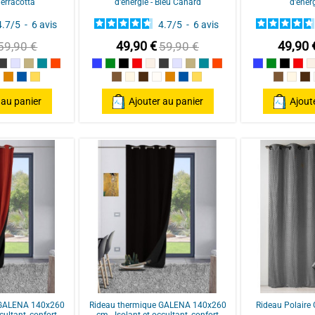
Terracotta
d'énergie - Bleu Canard
d'énerg
4.7
/
5
-
6
avis
4.7
/
5
-
6
avis
49,90 €
49,90 
59,90 €
59,90 €
 / Red
n
Anthracite/Dark Grey
Perle
Ecru
Bleu Canard
Terracotta
Bleu
Vert
Noir
Rouge / Red
Lin
Anthracite/Dark Grey
Perle
Ecru
Bleu Canard
Terracotta
Bleu
Vert
Noir
Rou
colat
aturel
Poterie
Pétrole
ocre
Taupe
Mastic
Chocolat
Naturel
Poterie
Pétrole
ocre
Taupe
Mast
Ch
 au panier
Ajouter au panier
Ajout
 GALENA 140x260
Rideau thermique GALENA 140x260
Rideau Polaire 
cultant, confort
cm - Isolant et occultant, confort