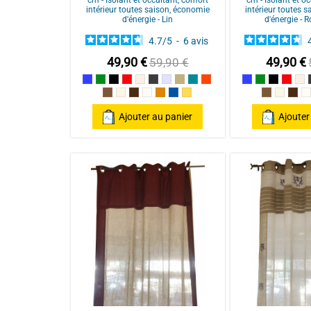
intérieur toutes saison, économie
intérieur toutes 
d'énergie - Lin
d'énergie - 
4.7
/
5
-
6
avis
49,90 €
49,90 €
59,90 €
Bleu
Vert
Noir
Rouge / Red
Lin
Anthracite/Dark Grey
Perle
Ecru
Bleu Canard
Terracotta
Bleu
Vert
Noir
Rouge
Li
Taupe
Mastic
Chocolat
Naturel
Poterie
Pétrole
ocre
Taupe
Mastic
Cho
N
Ajouter au panier
Ajouter