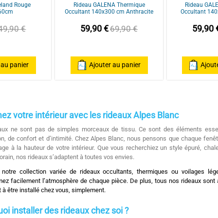
eland Rouge
Rideau GALENA Thermique
Rideau GAL
60cm
Occultant 140x300 cm Anthracite
Occultant 140
59,90 €
59,90 
49,90 €
69,90 €
 au panier
Ajouter au panier
Ajout
ez votre intérieur avec les rideaux Alpes Blanc
aux ne sont pas de simples morceaux de tissu. Ce sont des éléments esse
n, de confort et d’intimité. Chez
Alpes Blanc
, nous pensons que chaque fenêt
lage à la hauteur de votre intérieur. Que vous recherchiez un style épuré, chal
rain, nos rideaux s’adaptent à toutes vos envies.
notre collection variée de rideaux occultants, thermiques ou voilages lég
mez facilement l’atmosphère de chaque pièce. De plus, tous nos rideaux sont à
 à être installé chez vous, simplement.
oi installer des rideaux chez soi ?