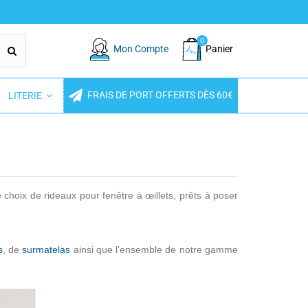
0
Mon Compte
Panier
FRAIS DE PORT OFFERTS DÈS 60€
LITERIE
 choix de rideaux pour fenêtre à œillets, prêts à poser
s
, de
surmatelas
ainsi que l’ensemble de notre gamme