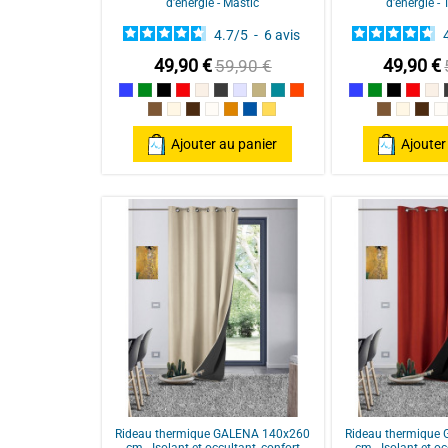
d'énergie - Mastic
d'énergie - 
4.7
/
5
-
6
avis
49,90 €
49,90 €
59,90 €
Bleu
Vert
Noir
Rouge / Red
Lin
Anthracite/Dark Grey
Perle
Ecru
Bleu Canard
Terracotta
Bleu
Vert
Noir
Rouge
Li
Taupe
Mastic
Chocolat
Naturel
Poterie
Pétrole
ocre
Taupe
Mastic
Cho
N
Ajouter au panier
Ajouter
Rideau thermique GALENA 140x260
Rideau thermique
cm - Isolant et occultant, confort
cm - Isolant et oc