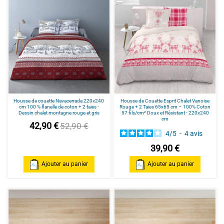
Housse de couette Navacerrada 220x240
Housse de Couette Esprit Chalet Vanoise
cm 100 % flanelle de coton + 2 taies -
Rouge + 2 Taies 65x65 cm – 100% Coton
Dessin chalet montagne rouge et gris
57 fils/cm² Doux et Résistant - 220x240
cm
42,90 €
52,90 €
4
/
5
-
4
avis
39,90 €
Ajouter au panier
Ajouter au panier