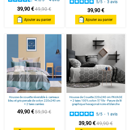
5
/
5
-
3
avis
39,90 €
49,90 €
39,90 €
Ajouter au panier
Ajouter au panier
Housse de couette réversible à carreaux
Housse de Couette 220x240 cm PAVAGE
bleu et gris percale de coton 220x240 cm
+ 2 taies 100% coton 57 fils - Parure de lit
+ 2 taies carrées
graphique hexagonal noire et blanche
49,90 €
59,90 €
5
/
5
-
1
avis
39,90 €
49,90 €