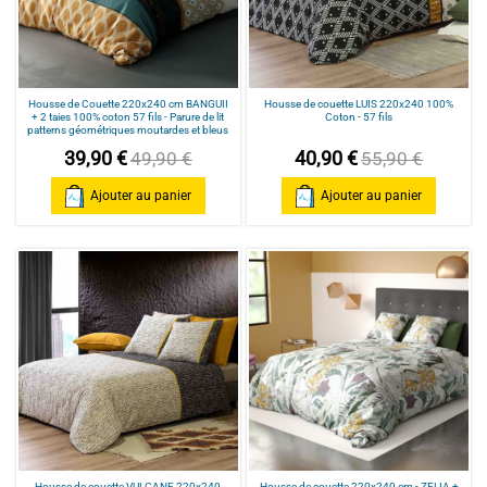
Housse de Couette 220x240 cm BANGUII
Housse de couette LUIS 220x240 100%
+ 2 taies 100% coton 57 fils - Parure de lit
Coton - 57 fils
patterns géométriques moutardes et bleus
39,90 €
40,90 €
49,90 €
55,90 €
Ajouter au panier
Ajouter au panier
Housse de couette VULCANE 220x240
Housse de couette 220x240 cm - ZELIA +