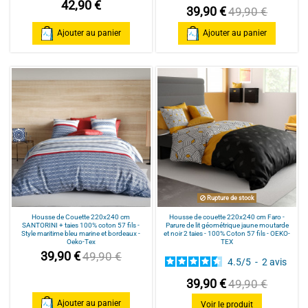
42,90 €
39,90 €
49,90 €
Ajouter au panier
Ajouter au panier
Rupture de stock
Housse de Couette 220x240 cm
Housse de couette 220x240 cm Faro -
SANTORINI + taies 100% coton 57 fils -
Parure de lit géométrique jaune moutarde
Style maritime bleu marine et bordeaux -
et noir 2 taies - 100% Coton 57 fils - OEKO-
Oeko-Tex
TEX
39,90 €
49,90 €
4.5
/
5
-
2
avis
39,90 €
49,90 €
Ajouter au panier
Voir le produit