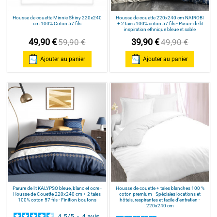
Housse de couette Minnie Shiny 220x240
Housse de couette 220x240 cm NAIROBI
cm 100% Coton 57 fils
+ 2 taies 100% coton 57 fils - Parure de lit
inspiration ethnique bleue et sable
49,90 €
39,90 €
59,90 €
49,90 €
Ajouter au panier
Ajouter au panier
Parure de lit KALYPSO bleue, blanc et ocre -
Housse de couette + taies blanches 100 %
Housse de Couette 220x240 cm + 2 taies
coton premium - Spéciales locations et
100% coton 57 fils - Finition boutons
hôtels, respirantes et facile d’entretien -
220x240 cm
4.5
/
5
-
4
avis