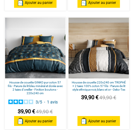
Ajouter au panier
Ajouter au panier
Housse de couette GINKO pur coton 57
Housse de couette 220x240 cm TROPHÉ
fils - Parure de lit bleu minéral et dorée avec
+ 2 taies 100% coton 57 fils - Parure de lit
2 taies d'oreiller - Finition boutons -
style ethnique noir, blanc et or - Oeko-Tex
220x240 cm
39,90 €
49,90 €
3
/
5
-
1
avis
39,90 €
49,90 €
Ajouter au panier
Ajouter au panier