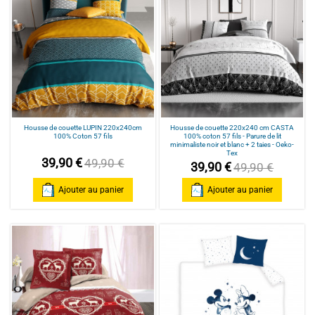
Housse de couette LUPIN 220x240cm
Housse de couette 220x240 cm CASTA
100% Coton 57 fils
100% coton 57 fils - Parure de lit
minimaliste noir et blanc + 2 taies - Oeko-
Tex
39,90 €
49,90 €
39,90 €
49,90 €
Ajouter au panier
Ajouter au panier