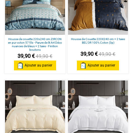
Housse de couette 220x240 cm ZIRCON
Housse de Couette 220X240 cm + 2 taies
en pur coton 57 fils - Parure de lit Art Déco
BEL'OR 100% Coton (3p)
nuances de bleus + 2 taies - Finition
boutons
39,90 €
49,90 €
39,90 €
49,90 €
Ajouter au panier
Ajouter au panier