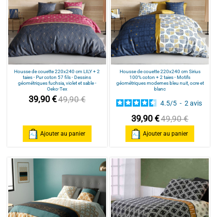
Housse de couette 220x240 cm LILY + 2
Housse de couette 220x240 cm Sirius
taies - Pur coton 57 fils - Dessins
100% coton + 2 taies - Motifs
géométriques fuchsia, violet et sable -
géométriques modernes bleu nuit, ocre et
Oeko-Tex
blanc
39,90 €
49,90 €
4.5
/
5
-
2
avis
39,90 €
49,90 €
Ajouter au panier
Ajouter au panier