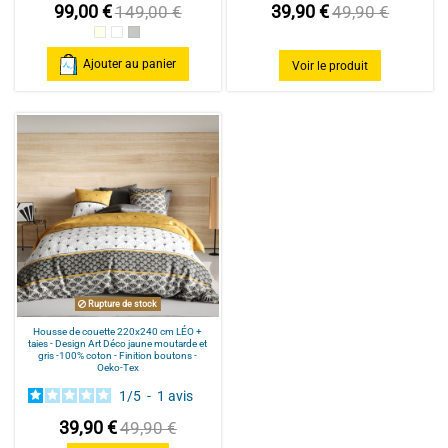
99,00 €
39,90 €
149,00 €
49,90 €
Beige
Blanc
gris
Ajouter au panier
Voir le produit
Rupture de stock
Housse de couette 220x240 cm LÉO +
taies - Design Art Déco jaune moutarde et
gris -100% coton - Finition boutons -
Oeko-Tex
1
/
5
-
1
avis
39,90 €
49,90 €