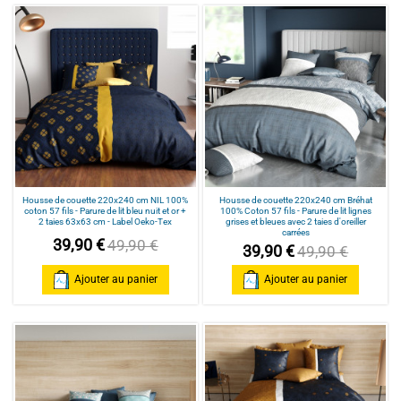
Housse de couette 220x240 cm NIL 100%
Housse de couette 220x240 cm Bréhat
coton 57 fils - Parure de lit bleu nuit et or +
100% Coton 57 fils - Parure de lit lignes
2 taies 63x63 cm - Label Oeko-Tex
grises et bleues avec 2 taies d'oreiller
carrées
39,90 €
49,90 €
39,90 €
49,90 €
Ajouter au panier
Ajouter au panier