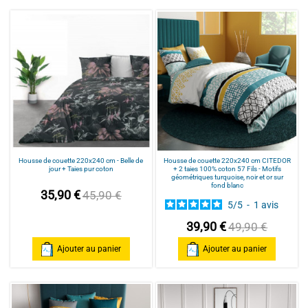
Housse de couette 220x240 cm - Belle de
Housse de couette 220x240 cm CITEDOR
jour + Taies pur coton
+ 2 taies 100% coton 57 Fils - Motifs
géométriques turquoise, noir et or sur
fond blanc
35,90 €
45,90 €
5
/
5
-
1
avis
39,90 €
49,90 €
Ajouter au panier
Ajouter au panier