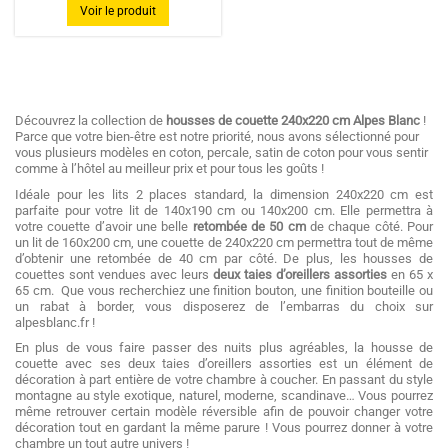
Voir le produit
Découvrez la collection de
housses de couette 240x220 cm Alpes Blanc
!
Parce que votre bien-être est notre priorité, nous avons sélectionné pour
vous plusieurs modèles en coton, percale, satin de coton pour vous sentir
comme à l’hôtel au meilleur prix et pour tous les goûts !
Idéale pour les lits 2 places standard, la dimension 240x220 cm est
parfaite pour votre lit de 140x190 cm ou 140x200 cm. Elle permettra à
votre couette d’avoir une belle
retombée de 50 cm
de chaque côté. Pour
un lit de 160x200 cm, une couette de 240x220 cm permettra tout de même
d’obtenir une retombée de 40 cm par côté. De plus, les housses de
couettes sont vendues avec leurs
deux taies d’oreillers assorties
en 65 x
65 cm.
Que vous recherchiez une finition bouton, une finition bouteille ou
un rabat à border, vous disposerez de l’embarras du choix sur
alpesblanc.fr !
En plus de vous faire passer des nuits plus agréables, la housse de
couette avec ses deux taies d’oreillers assorties est un élément de
décoration à part entière de votre chambre à coucher. En passant du style
montagne au style exotique, naturel, moderne, scandinave… Vous pourrez
même retrouver certain modèle réversible afin de pouvoir changer votre
décoration tout en gardant la même parure ! Vous pourrez donner à votre
chambre un tout autre univers !