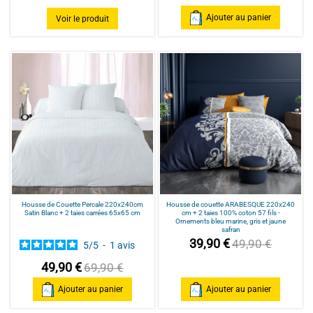
Ajouter au panier
Voir le produit
Housse de Couette Percale 220x240cm
Housse de couette ARABESQUE 220x240
Satin Blanc + 2 taies carrées 65x65 cm
cm + 2 taies 100% coton 57 fils -
Ornements bleu marine, gris et jaune
safran
39,90 €
49,90 €
5
/
5
-
1
avis
49,90 €
69,90 €
Ajouter au panier
Ajouter au panier