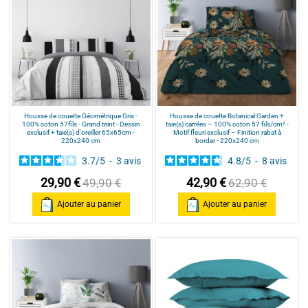
Housse de couette Géométrique Gris -
Housse de couette Botanical Garden +
100% coton 57fils - Grand teint - Dessin
taie(s) carrées – 100% coton 57 fils/cm² -
exclusif + taie(s) d'oreiller 65x65cm -
Motif fleuri exclusif – Finition rabat à
220x240 cm
border - 220x240 cm
3.7
/
5
-
3
avis
4.8
/
5
-
8
avis
29,90 €
42,90 €
49,90 €
62,90 €
Ajouter au panier
Ajouter au panier