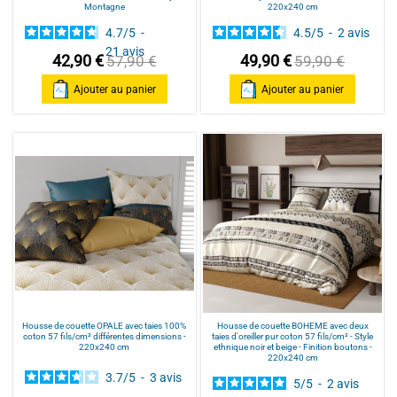
Montagne
220x240 cm
4.7
/
5
-
4.5
/
5
-
2
avis
21
avis
42,90 €
49,90 €
57,90 €
59,90 €
Ajouter au panier
Ajouter au panier
Housse de couette OPALE avec taies 100%
Housse de couette BOHEME avec deux
coton 57 fils/cm² différentes dimensions -
taies d'oreiller pur coton 57 fils/cm² - Style
220x240 cm
ethnique noir et beige - Finition boutons -
220x240 cm
3.7
/
5
-
3
avis
5
/
5
-
2
avis