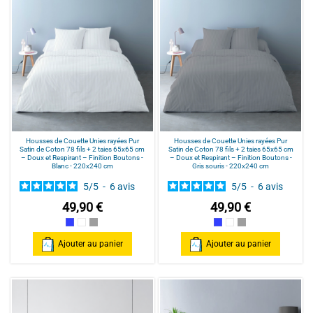
Housses de Couette Unies rayées Pur
Housses de Couette Unies rayées Pur
Satin de Coton 78 fils + 2 taies 65x65 cm
Satin de Coton 78 fils + 2 taies 65x65 cm
– Doux et Respirant – Finition Boutons -
– Doux et Respirant – Finition Boutons -
Blanc - 220x240 cm
Gris souris - 220x240 cm
5
/
5
-
6
avis
5
/
5
-
6
avis
49,90 €
49,90 €
Bleu
Blanc
Gris souris
Bleu
Blanc
Gris souris
Ajouter au panier
Ajouter au panier