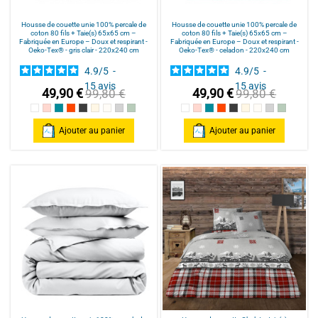
Housse de couette unie 100% percale de
Housse de couette unie 100% percale de
coton 80 fils + Taie(s) 65x65 cm –
coton 80 fils + Taie(s) 65x65 cm –
Fabriquée en Europe – Doux et respirant -
Fabriquée en Europe – Doux et respirant -
Oeko-Tex® - gris clair - 220x240 cm
Oeko-Tex® - celadon - 220x240 cm
4.9
/
5
-
4.9
/
5
-
15
avis
15
avis
49,90 €
49,90 €
99,80 €
99,80 €
Blanc
Rose poudré / Light pink
Bleu Canard
Terracotta
Anthracite
Mastic
Naturel
gris clair
celadon
Blanc
Rose poudré / Light pink
Bleu Canard
Terracotta
Anthracite
Mastic
Naturel
gris clair
celadon
Ajouter au panier
Ajouter au panier