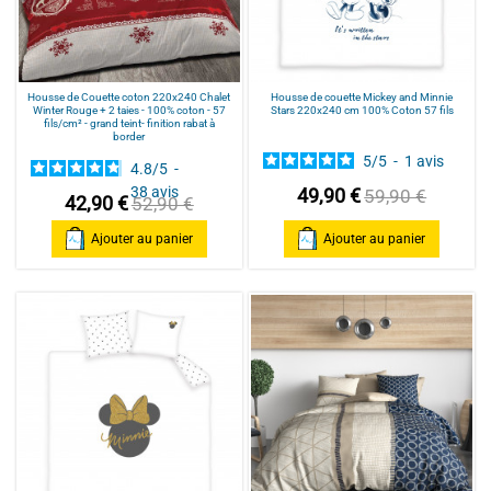
Housse de Couette coton 220x240 Chalet
Housse de couette Mickey and Minnie
Winter Rouge + 2 taies - 100% coton - 57
Stars 220x240 cm 100% Coton 57 fils
fils/cm² - grand teint- finition rabat à
border
5
/
5
-
1
avis
4.8
/
5
-
38
avis
49,90 €
59,90 €
42,90 €
52,90 €
Ajouter au panier
Ajouter au panier