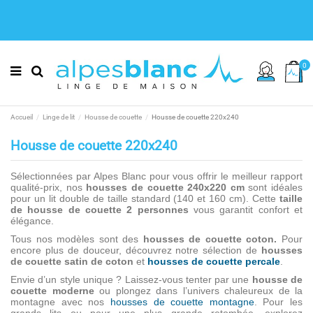
0
Accueil
Linge de lit
Housse de couette
Housse de couette 220x240
Housse de couette 220x240
Sélectionnées par Alpes Blanc pour vous offrir le meilleur rapport
qualité-prix, nos
housses de couette 240x220 cm
sont idéales
pour un lit double de taille standard (140 et 160 cm). Cette
taille
de housse de couette 2 personnes
vous garantit confort et
élégance.
Tous nos modèles sont des
housses de couette coton.
Pour
encore plus de douceur, découvrez notre sélection de
housses
de couette satin de coton
et
housses de couette percale
.
Envie d’un style unique ? Laissez-vous tenter par une
housse de
couette moderne
ou plongez dans l’univers chaleureux de la
montagne avec nos
housses de couette montagne
. Pour les
grands lits ou pour une plus grande retombée, explorez