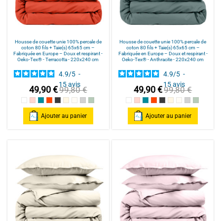
Housse de couette unie 100% percale de
Housse de couette unie 100% percale de
coton 80 fils + Taie(s) 65x65 cm –
coton 80 fils + Taie(s) 65x65 cm –
Fabriquée en Europe – Doux et respirant -
Fabriquée en Europe – Doux et respirant -
Oeko-Tex® - Terracotta - 220x240 cm
Oeko-Tex® - Anthracite - 220x240 cm
4.9
/
5
-
4.9
/
5
-
15
avis
15
avis
49,90 €
49,90 €
99,80 €
99,80 €
Blanc
Rose poudré / Light pink
Bleu Canard
Terracotta
Anthracite
Mastic
Naturel
gris clair
celadon
Blanc
Rose poudré / Light pink
Bleu Canard
Terracotta
Anthracite
Mastic
Naturel
gris clair
celadon
Ajouter au panier
Ajouter au panier