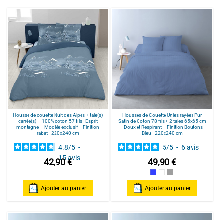
Housse de couette Nuit des Alpes + taie(s)
Housses de Couette Unies rayées Pur
carrée(s) – 100% coton 57 fils - Esprit
Satin de Coton 78 fils + 2 taies 65x65 cm
montagne – Modèle exclusif – Finition
– Doux et Respirant – Finition Boutons -
rabat - 220x240 cm
Bleu - 220x240 cm
4.8
/
5
-
5
/
5
-
6
avis
15
avis
42,90 €
49,90 €
Bleu
Blanc
Gris souris
Ajouter au panier
Ajouter au panier