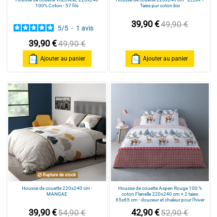
100% Coton - 57 fils
Taies pur coton bio
39,90 €
49,90 €
5
/
5
-
1
avis
39,90 €
49,90 €
Ajouter au panier
Ajouter au panier
Rupture de stock
Housse de couette 220x240 cm -
Housse de couette Aspen Rouge 100 %
MANGAE
coton Flanelle 220x240 cm + 2 taies
65x65 cm - douceur et chaleur pour l’hiver
39,90 €
42,90 €
54,90 €
52,90 €