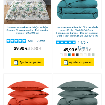
Housse de couette avec taie(s) carrée(s)
Housse de couette unie 100% percale de
Summer Flower pur coton - Finition rabat
coton 80 fils + Taie(s) 65x65 cm –
à border - 220x240 cm
Fabriquée en Europe – Doux et respirant -
Oeko-Tex® - Bleu Canard - 220x240 cm
5
/
5
-
7
avis
4.9
/
5
-
15
avis
39,90 €
59,90 €
49,90 €
99,80 €
Blanc
Rose poudré / Light pink
Bleu Canard
Terracotta
Anthracite
Mastic
Naturel
gris clair
celadon
Ajouter au panier
Ajouter au panier