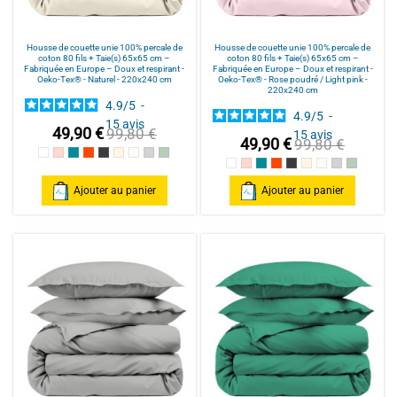
Housse de couette unie 100% percale de
Housse de couette unie 100% percale de
coton 80 fils + Taie(s) 65x65 cm –
coton 80 fils + Taie(s) 65x65 cm –
Fabriquée en Europe – Doux et respirant -
Fabriquée en Europe – Doux et respirant -
Oeko-Tex® - Naturel - 220x240 cm
Oeko-Tex® - Rose poudré / Light pink -
220x240 cm
4.9
/
5
-
4.9
/
5
-
15
avis
49,90 €
99,80 €
15
avis
49,90 €
99,80 €
Blanc
Rose poudré / Light pink
Bleu Canard
Terracotta
Anthracite
Mastic
Naturel
gris clair
celadon
Blanc
Rose poudré / Light pink
Bleu Canard
Terracotta
Anthracite
Mastic
Naturel
gris clair
celadon
Ajouter au panier
Ajouter au panier