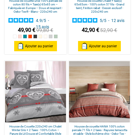
Housse de couette unie 100% percale de
Housse de couette Chalet + taie(s)
coton 80 fils + Taie(s) 65x65 cm –
65x65cm - 100% coton 57 fils - Grand
Fabriquée en Europe – Doux et respirant -
teint, Finition rabat - Dessin exclusif -
Oeko-Tex® - Blanc - 220x240 cm
220x240 cm
4.9
/
5
-
5
/
5
-
12
avis
15
avis
49,90 €
42,90 €
99,80 €
52,90 €
Blanc
Rose poudré / Light pink
Bleu Canard
Terracotta
Anthracite
Mastic
Naturel
gris clair
celadon
Ajouter au panier
Ajouter au panier
Housse de Couette 220x240 cm Chalet
Housse de couette HANA 100% coton
Winter Gris + 2 Taies - 100% Coton –
percale 71 fils + 2 taies - Rayures terracotta
Parure de Lit Douce et Confortable Style
et sable - Style bohème chic - Oeko-Tex -