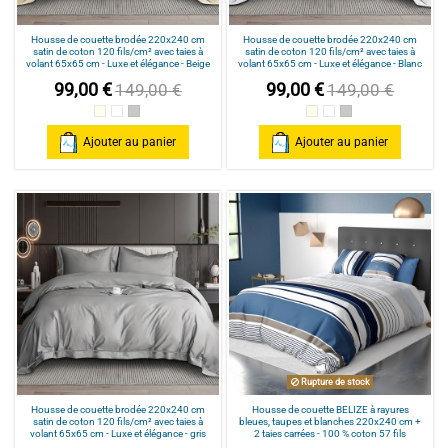
Housse de couette brodée 220x240 cm
Housse de couette brodée 220x240 cm
satin de coton 120 fils/cm² avec taies à
satin de coton 120 fils/cm² avec taies à
volant 65x65 cm - Luxe et élégance - Beige
volant 65x65 cm - Luxe et élégance - Blanc
99,00 €
99,00 €
149,00 €
149,00 €
Beige
Blanc
gris
Beige
Blanc
gris
Ajouter au panier
Ajouter au panier
Rupture de stock
Housse de couette brodée 220x240 cm
Housse de couette BELIZE à rayures
satin de coton 120 fils/cm² avec taies à
bleues, taupes et blanches 220x240 cm +
volant 65x65 cm - Luxe et élégance - gris
2 taies carrées - 100 % coton 57 fils