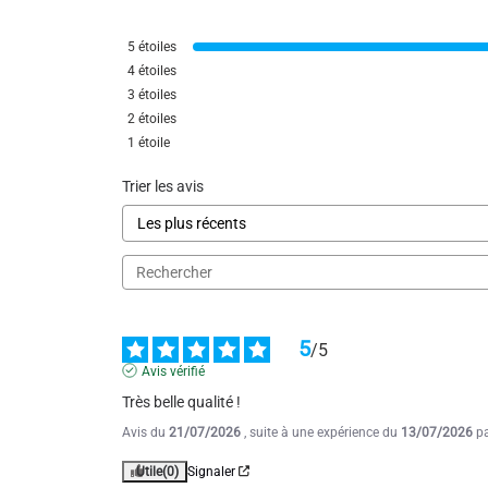
5
étoiles
4
étoiles
3
étoiles
2
étoiles
1
étoile
Trier les avis
5
/
5
Avis vérifié
Très belle qualité !
Avis du
21/07/2026
, suite à une expérience du
13/07/2026
p
Utile
(0)
Signaler