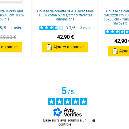
ar
A.A.
tte Mickey and
Housse de couette OPALE avec taies
Housse de cou
20x240 cm 100%
100% coton 57 fils/cm² différentes
240x220 cm 100
57 fils
dimensions
65x65 cm - Paru
savoyard, 
5
/
5
-
1
avis
3.7
/
5
-
3
avis
42,90 €
59,90 €
42,90 
 au panier
Ajouter au panier
Ajout
5
/
5
Basé sur
2
avis soumis à un
contrôle