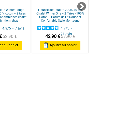
ette Winter Rouge
Housse de Couette 220x240 cm
Housse de c
 % coton + 2 taies
Chalet Winter Gris + 2 Taies - 100%
CITEDOR + 2 
re ambiance chalet
Coton – Parure de Lit Douce et
Fils - Motifs g
finition rabat
Confortable Style Montagne
noir et o
4.9
/
5
-
7
avis
4.7
/
5
-
21
avis
€
42,90 €
39,90
52,90 €
57,90 €
er au panier
Ajouter au panier
Ajo