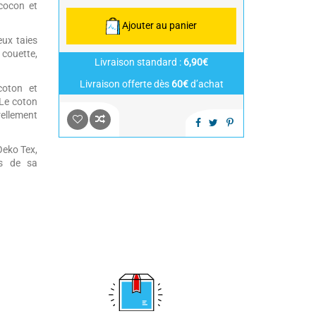
 cocon et
Ajouter au panier
eux taies
couette,
Livraison standard :
6,90€
Livraison offerte dès
60€
d’achat
coton et
 Le coton
rellement
Oeko Tex,
rs de sa