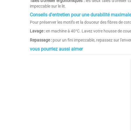
Taies d'oreiller ergonomiques :
les deux taies d'oreiller 
impeccable sur le lit.
Conseils d'entretien pour une durabilité maximal
Pour préserver les motifs et la douceur des fibres de c
Lavage :
en machine à 40°C. Lavez votre housse de couette
Repassage :
pour un fini impeccable, repassez sur l'envers
vous pourriez aussi aimer
Composition
Couleurs
Tissage
Livré avec
Points Forts 1
5
étoiles
Points Forts 2
4
étoiles
3
étoiles
2
étoiles