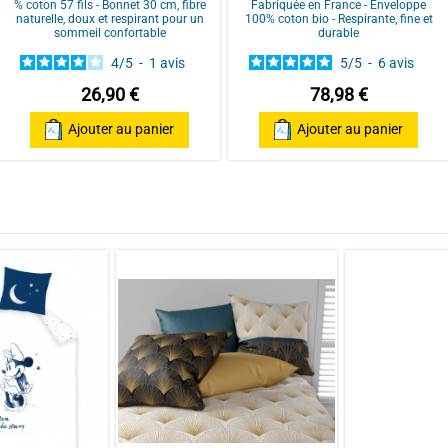
% coton 57 fils - Bonnet 30 cm, fibre
Fabriquée en France - Enveloppe
FINITIONS PRATIQUES : housse de c
naturelle, doux et respirant pour un
100% coton bio - Respirante, fine et
impeccable de la couette. Taies d'orei
sommeil confortable
durable
et élégante.
4
/
5
-
1
avis
5
/
5
-
6
avis
TEXTILE SAIN ET DURABLE : conçue p
26,90 €
78,98 €
label Oeko-Tex. Dormez serein !
Ajouter au panier
Ajouter au panier
ENTRETIEN FACILE : lavable à 40°C 
contrastes et la finesse des motifs
l'envers.
Bouton
ar
A.F.
lie 100 % coton