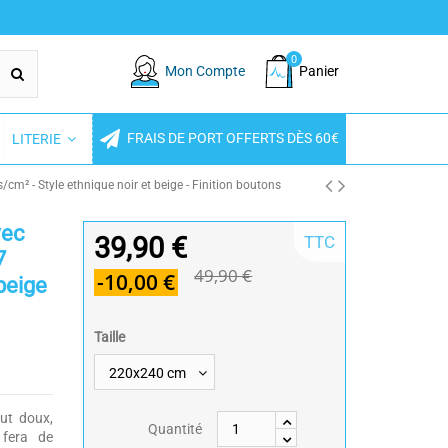
0
Mon Compte
Panier
FRAIS DE PORT OFFERTS DÈS 60€
LITERIE
cm² - Style ethnique noir et beige - Finition boutons
vec
39,90 €
TTC
7
49,90 €
-10,00 €
 beige
Taille
ut doux,
Quantité
 fera de