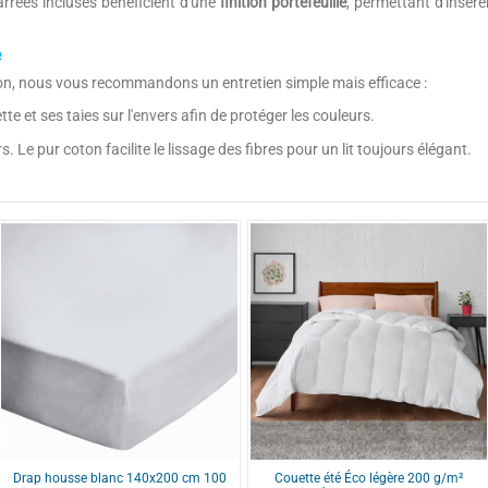
carrées incluses bénéficient d'une
finition portefeuille
, permettant d'insére
e
oton, nous vous recommandons un entretien simple mais efficace :
 et ses taies sur l'envers afin de protéger les couleurs.
. Le pur coton facilite le lissage des fibres pour un lit toujours élégant.
5
100 % Coton
/
5
Beige, noir
57 fils/cm²
2 taies 63x63 cm
Basé sur
2
avis soumis à un
contrôle
ESTHÉTIQUE BOHÈME CHIC : redéfinis
Voir tous les avis sur ce site
motifs ethniques. Son coloris noir, 
à votre décoration.
QUALITÉ 100% COTON : profitez de la 
serré de 57 fils/cm² garantit un con
résistance à l'usage.
Drap housse blanc 140x200 cm 100
Couette été Éco légère 200 g/m²