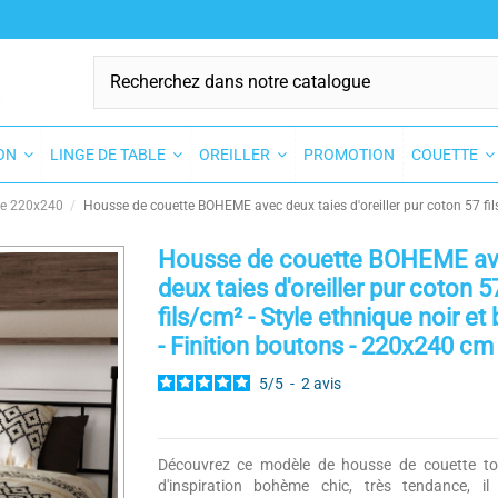
SON
LINGE DE TABLE
OREILLER
PROMOTION
COUETTE
te 220x240
Housse de couette BOHEME avec deux taies d'oreiller pur coton 57 fils/
Housse de couette BOHEME a
deux taies d'oreiller pur coton 5
fils/cm² - Style ethnique noir et
- Finition boutons - 220x240 cm
5
/
5
-
2
avis
Découvrez ce modèle de housse de couette to
d'inspiration bohème chic, très tendance, il