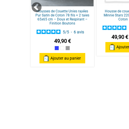
Avis du
14/08/2024
, suite à une expérience du
03/08/2024
p
Utile
(0)
Signaler
 Esprit Chalet
Housses de Couette Unies rayées
Housse de coue
Taies 65x65 cm
Pur Satin de Coton 78 fils + 2 taies
Minnie Stars 2
ls/cm² Doux et
65x65 cm – Doux et Respirant –
Coton 
ant
Finition Boutons
/
5
-
4
avis
5
/
5
-
6
avis
49,90 €
 €
49,90 €
Ajouter
Bleu
Blanc
Gris souris
au panier
Ajouter au panier