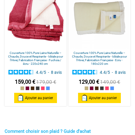
Couverture 100% Pure Laine Naturelle –
Couverture 100% Pure Laine Naturelle –
Chaude, Douce et Respirante - Idéale pour
Chaude, Douce et Respirante - Idéale pour
l’Hiver, Fabrication Française - Fuchsia /
l’Hiver, Fabrication Française - Ecru -
écru - 220x240 cm
180x220 cm
4.4
/
5
-
8
avis
4.4
/
5
-
8
avis
159,00 €
129,00 €
179,00 €
149,00 €
Ecru
prune / écru
chocolat / écru
gris / écru
Fuchsia / écru
Bleu / écru
Ecru
prune / écru
chocolat / écru
gris / écru
Fuchsia / écru
Bleu / écru
Ajouter au panier
Ajouter au panier
Comment choisir son plaid ? Guide d’achat