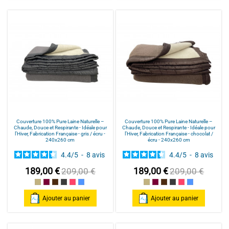
Couverture 100% Pure Laine Naturelle –
Couverture 100% Pure Laine Naturelle –
Chaude, Douce et Respirante - Idéale pour
Chaude, Douce et Respirante - Idéale pour
l’Hiver, Fabrication Française - gris / écru -
l’Hiver, Fabrication Française - chocolat /
240x260 cm
écru - 240x260 cm
4.4
/
5
-
8
avis
4.4
/
5
-
8
avis
189,00 €
189,00 €
209,00 €
209,00 €
Ecru
prune / écru
chocolat / écru
gris / écru
Fuchsia / écru
Bleu / écru
Ecru
prune / écru
chocolat / écru
gris / écru
Fuchsia / écru
Bleu / écru
Ajouter au panier
Ajouter au panier