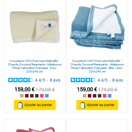
Couverture 100% Pure Laine Naturelle –
Couverture 100% Pure Laine Naturelle –
Chaude, Douce et Respirante - Idéale pour
Chaude, Douce et Respirante - Idéale pour
l’Hiver, Fabrication Française - Ecru -
l’Hiver, Fabrication Française - Bleu / écru -
220x240 cm
220x240 cm
4.4
/
5
-
8
avis
4.4
/
5
-
8
avis
159,00 €
159,00 €
179,00 €
179,00 €
Ecru
prune / écru
chocolat / écru
gris / écru
Fuchsia / écru
Bleu / écru
Ecru
prune / écru
chocolat / écru
gris / écru
Fuchsia / écru
Bleu / écru
Ajouter au panier
Ajouter au panier