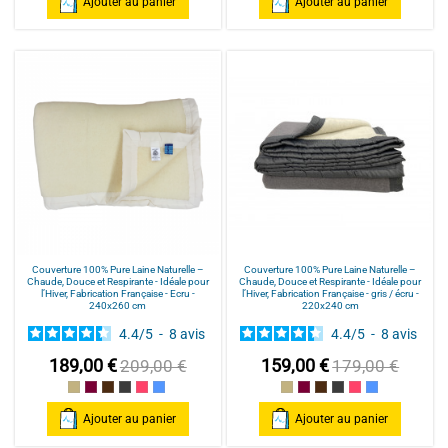
Ajouter au panier
Ajouter au panier
Couverture 100% Pure Laine Naturelle –
Couverture 100% Pure Laine Naturelle –
Chaude, Douce et Respirante - Idéale pour
Chaude, Douce et Respirante - Idéale pour
l’Hiver, Fabrication Française - Ecru -
l’Hiver, Fabrication Française - gris / écru -
240x260 cm
220x240 cm
4.4
/
5
-
8
avis
4.4
/
5
-
8
avis
189,00 €
159,00 €
209,00 €
179,00 €
Ecru
prune / écru
chocolat / écru
gris / écru
Fuchsia / écru
Bleu / écru
Ecru
prune / écru
chocolat / écru
gris / écru
Fuchsia / écru
Bleu / écru
Ajouter au panier
Ajouter au panier