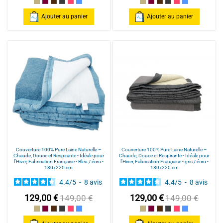
Ecru
prune / écru
chocolat / écru
gris / écru
Fuchsia / écru
Bleu / écru
Ecru
prune / écru
chocolat / écru
gris / écru
Fuchsia / écru
Bleu / écru
Ajouter au panier
Ajouter au panier
Couverture 100% Pure Laine Naturelle –
Couverture 100% Pure Laine Naturelle –
Chaude, Douce et Respirante - Idéale pour
Chaude, Douce et Respirante - Idéale pour
l’Hiver, Fabrication Française - Bleu / écru -
l’Hiver, Fabrication Française - gris / écru -
180x220 cm
180x220 cm
4.4
/
5
-
8
avis
4.4
/
5
-
8
avis
129,00 €
129,00 €
149,00 €
149,00 €
Ecru
prune / écru
chocolat / écru
gris / écru
Fuchsia / écru
Bleu / écru
Ecru
prune / écru
chocolat / écru
gris / écru
Fuchsia / écru
Bleu / écru