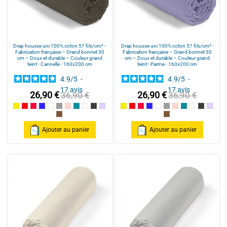
Drap housse uni 100% coton 57 fils/cm² -
Drap housse uni 100% coton 57 fils/cm² -
Fabrication française – Grand bonnet 30
Fabrication française – Grand bonnet 30
cm – Doux et durable – Couleur grand
cm – Doux et durable – Couleur grand
teint - Cannelle - 160x200 cm
teint - Parme - 160x200 cm
4.9
/
5
-
4.9
/
5
-
17
avis
17
avis
26,90 €
26,90 €
36,90 €
36,90 €
Jaune
Rouge / Red
Framboise / Fuschia
Marine
Blanc
Gris souris
Rose poudré / Light pink
Bleu Canard
Naturel
Gris Foncé
Parme
Jaune
Rouge / Red
Framboise / Fuschia
Marine
Blanc
Gris souris
Rose poudré / Ligh
Bleu Canard
Naturel
Gris Fonc
Parm
Cannelle
Cannelle
Ajouter au panier
Ajouter au panier