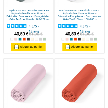
Drap housse 100% Percale de coton 80
Drap housse 100% Percale de coton 80
fils/cm² - Grand bonnet 30 cm –
fils/cm² - Grand bonnet 30 cm –
Fabrication Européenne – Doux, résistant
Fabrication Européenne – Doux, résistant
– Oeko-Tex® - Anthracite - 160x200 cm
– Oeko-Tex® - Blanc - 160x200 cm
4.8
/
5
-
4.8
/
5
-
19
avis
19
avis
40,50 €
40,50 €
81,00 €
81,00 €
Blanc
Rose poudré / Light pink
Bleu Canard
Terracotta
Anthracite
Mastic
Naturel
gris clair
celadon
Blanc
Rose poudré / Light pink
Bleu Canard
Terracotta
Anthracite
Mastic
Naturel
gris clair
celadon
Ajouter au panier
Ajouter au panier