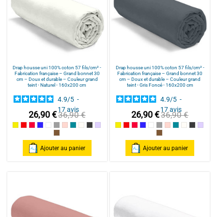
Drap housse uni 100% coton 57 fils/cm² -
Drap housse uni 100% coton 57 fils/cm² -
Fabrication française – Grand bonnet 30
Fabrication française – Grand bonnet 30
cm – Doux et durable – Couleur grand
cm – Doux et durable – Couleur grand
teint - Naturel - 160x200 cm
teint - Gris Foncé - 160x200 cm
4.9
/
5
-
4.9
/
5
-
17
avis
17
avis
26,90 €
26,90 €
36,90 €
36,90 €
Jaune
Rouge / Red
Framboise / Fuschia
Marine
Blanc
Gris souris
Rose poudré / Light pink
Bleu Canard
Naturel
Gris Foncé
Parme
Jaune
Rouge / Red
Framboise / Fuschia
Marine
Blanc
Gris souris
Rose poudré / Ligh
Bleu Canard
Naturel
Gris Fonc
Parm
Cannelle
Cannelle
Ajouter au panier
Ajouter au panier