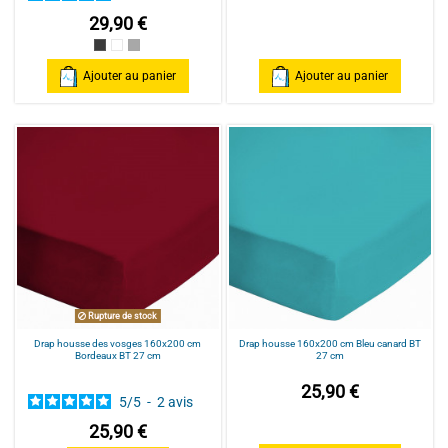
29,90 €
Gris Anthracite / Dark grey
Blanc/White
Gris Clair / Light Grey
Ajouter au panier
Ajouter au panier
Rupture de stock
Drap housse des vosges 160x200 cm
Drap housse 160x200 cm Bleu canard BT
Bordeaux BT 27 cm
27 cm
25,90 €
5
/
5
-
2
avis
25,90 €