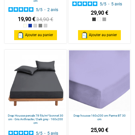
cm
5
/
5
-
5
avis
5
/
5
-
2
avis
29,90 €
19,90 €
34,90 €
Gris Anthracite / Dark gre
Blanc/White
Gris Clair / Light G
Beige
Bleu foncé
gris clair
Medium grey
light grey
Ajouter au panier
Ajouter au panier
Drap Housse percale 78 fils/m² bonnet 30
Drap housse 160x200 cm Parme BT 30
cm - Gris Anthracite / Dark grey - 160x200
cm
cm
25,90 €
5
/
5
-
5
avis