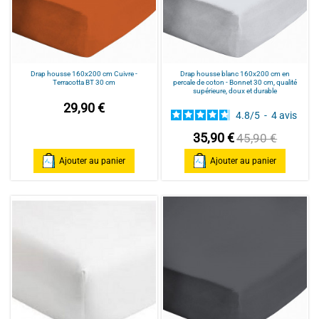
Drap housse 160x200 cm Cuivre -
Drap housse blanc 160x200 cm en
Terracotta BT 30 cm
percale de coton - Bonnet 30 cm, qualité
supérieure, doux et durable
29,90 €
4.8
/
5
-
4
avis
35,90 €
45,90 €
Ajouter au panier
Ajouter au panier