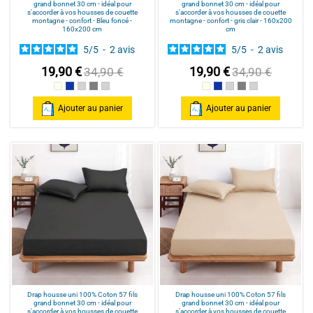
grand bonnet 30 cm - idéal pour
grand bonnet 30 cm - idéal pour
s'accorder à vos housses de couette
s'accorder à vos housses de couette
montagne - confort - Bleu foncé -
montagne - confort - gris clair - 160x200
160x200 cm
cm
5
/
5
-
2
avis
5
/
5
-
2
avis
19,90 €
19,90 €
34,90 €
34,90 €
Beige
Bleu foncé
gris clair
Medium grey
light grey
Beige
Bleu foncé
gris clair
Medium grey
light grey
Ajouter au panier
Ajouter au panier
Drap housse uni 100% Coton 57 fils
Drap housse uni 100% Coton 57 fils
grand bonnet 30 cm - idéal pour
grand bonnet 30 cm - idéal pour
s'accorder à vos housses de couette
s'accorder à vos housses de couette