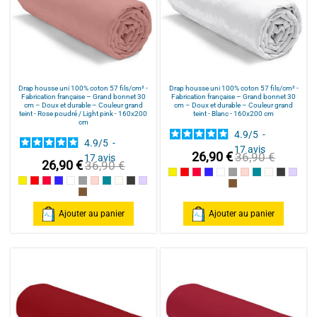
Drap housse uni 100% coton 57 fils/cm² -
Drap housse uni 100% coton 57 fils/cm² -
Fabrication française – Grand bonnet 30
Fabrication française – Grand bonnet 30
cm – Doux et durable – Couleur grand
cm – Doux et durable – Couleur grand
teint - Rose poudré / Light pink - 160x200
teint - Blanc - 160x200 cm
cm
4.9
/
5
-
4.9
/
5
-
17
avis
26,90 €
36,90 €
17
avis
26,90 €
36,90 €
Jaune
Rouge / Red
Framboise / Fuschia
Marine
Blanc
Gris souris
Rose poudré / Ligh
Bleu Canard
Naturel
Gris Fonc
Parm
Jaune
Rouge / Red
Framboise / Fuschia
Marine
Blanc
Gris souris
Rose poudré / Light pink
Bleu Canard
Naturel
Gris Foncé
Parme
Cannelle
Cannelle
Ajouter au panier
Ajouter au panier