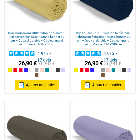
Drap housse uni 100% coton 57 fils/cm² -
Drap housse uni 100% coton 57 fils/cm² -
Fabrication française – Grand bonnet 30
Fabrication française – Grand bonnet 30
cm – Doux et durable – Couleur grand
cm – Doux et durable – Couleur grand
teint - Jaune - 160x200 cm
teint - Marine - 160x200 cm
4.9
/
5
-
4.9
/
5
-
17
avis
17
avis
26,90 €
26,90 €
36,90 €
36,90 €
Jaune
Rouge / Red
Framboise / Fuschia
Marine
Blanc
Gris souris
Rose poudré / Light pink
Bleu Canard
Naturel
Gris Foncé
Parme
Jaune
Rouge / Red
Framboise / Fuschia
Marine
Blanc
Gris souris
Rose poudré / Ligh
Bleu Canard
Naturel
Gris Fonc
Parm
Cannelle
Cannelle
Ajouter au panier
Ajouter au panier