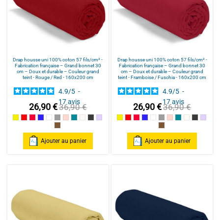
Drap housse uni 100% coton 57 fils/cm² -
Drap housse uni 100% coton 57 fils/cm² -
Fabrication française – Grand bonnet 30
Fabrication française – Grand bonnet 30
cm – Doux et durable – Couleur grand
cm – Doux et durable – Couleur grand
teint - Rouge / Red - 160x200 cm
teint - Framboise / Fuschia - 160x200 cm
4.9
/
5
-
4.9
/
5
-
17
avis
17
avis
26,90 €
26,90 €
36,90 €
36,90 €
Jaune
Rouge / Red
Framboise / Fuschia
Marine
Blanc
Gris souris
Rose poudré / Light pink
Bleu Canard
Naturel
Gris Foncé
Parme
Jaune
Rouge / Red
Framboise / Fuschia
Marine
Blanc
Gris souris
Rose poudré / Ligh
Bleu Canard
Naturel
Gris Fonc
Parm
Cannelle
Cannelle
Ajouter au panier
Ajouter au panier