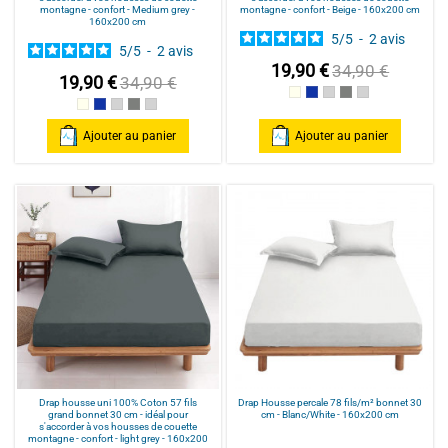
montagne - confort - Medium grey -
montagne - confort - Beige - 160x200 cm
160x200 cm
5
/
5
-
2
avis
5
/
5
-
2
avis
19,90 €
34,90 €
19,90 €
34,90 €
Beige
Bleu foncé
gris clair
Medium grey
light grey
Beige
Bleu foncé
gris clair
Medium grey
light grey
Ajouter au panier
Ajouter au panier
Drap housse uni 100% Coton 57 fils
Drap Housse percale 78 fils/m² bonnet 30
grand bonnet 30 cm - idéal pour
cm - Blanc/White - 160x200 cm
s'accorder à vos housses de couette
montagne - confort - light grey - 160x200