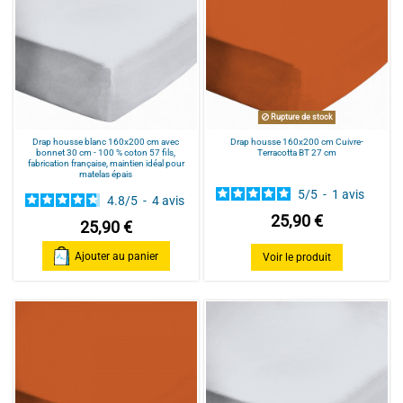
Rupture de stock
Drap housse blanc 160x200 cm avec
Drap housse 160x200 cm Cuivre-
bonnet 30 cm - 100 % coton 57 fils,
Terracotta BT 27 cm
fabrication française, maintien idéal pour
matelas épais
5
/
5
-
1
avis
4.8
/
5
-
4
avis
25,90 €
25,90 €
Ajouter au panier
Voir le produit