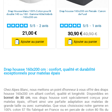
Drap Housse blanc 100% Coton pour lit
Drap housse 160x200 cm Percale - Canon
double 140 ou 160 - Gamme Hôtel Airbnb
de Fusil
- 160x200 cm
5
/
5
-
2
avis
5
/
5
-
1
avis
21,00 €
30,90 €
40,90 €
Ajouter au panier
Ajouter au panier
Drap housse 160x200 cm : confort, qualité et durabilité
exceptionnels pour matelas épais
Chez Alpes Blanc, nous mettons un point d'honneur à vous offrir des draps
housse 160x200 cm alliant confort, qualité et longévité. Disponibles en
bonnet de 30 cm
, nos draps housse sont spécialement conçus pour
matelas épais, offrant ainsi une parfaite adaptation aux matelas de
grande taille ou avec surmatelas. Que vous choisissiez notre gamme en
100% coton 57 fils fabriqué en France ou en percale de coton 80 fils du