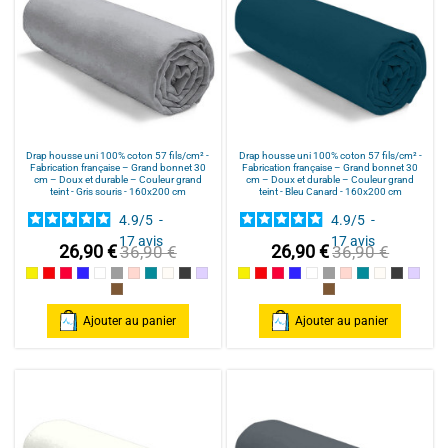
Drap housse uni 100% coton 57 fils/cm² -
Drap housse uni 100% coton 57 fils/cm² -
Fabrication française – Grand bonnet 30
Fabrication française – Grand bonnet 30
cm – Doux et durable – Couleur grand
cm – Doux et durable – Couleur grand
teint - Gris souris - 160x200 cm
teint - Bleu Canard - 160x200 cm
4.9
/
5
-
4.9
/
5
-
17
avis
17
avis
26,90 €
26,90 €
36,90 €
36,90 €
Jaune
Rouge / Red
Framboise / Fuschia
Marine
Blanc
Gris souris
Rose poudré / Light pink
Bleu Canard
Naturel
Gris Foncé
Parme
Jaune
Rouge / Red
Framboise / Fuschia
Marine
Blanc
Gris souris
Rose poudré / Ligh
Bleu Canard
Naturel
Gris Fonc
Parm
Cannelle
Cannelle
Ajouter au panier
Ajouter au panier