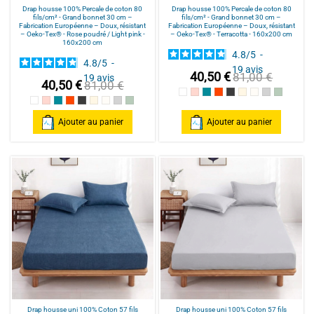
Drap housse 100% Percale de coton 80
Drap housse 100% Percale de coton 80
fils/cm² - Grand bonnet 30 cm –
fils/cm² - Grand bonnet 30 cm –
Fabrication Européenne – Doux, résistant
Fabrication Européenne – Doux, résistant
– Oeko-Tex® - Rose poudré / Light pink -
– Oeko-Tex® - Terracotta - 160x200 cm
160x200 cm
4.8
/
5
-
4.8
/
5
-
19
avis
40,50 €
81,00 €
19
avis
40,50 €
81,00 €
Blanc
Rose poudré / Light pink
Bleu Canard
Terracotta
Anthracite
Mastic
Naturel
gris clair
celadon
Blanc
Rose poudré / Light pink
Bleu Canard
Terracotta
Anthracite
Mastic
Naturel
gris clair
celadon
Ajouter au panier
Ajouter au panier
Drap housse uni 100% Coton 57 fils
Drap housse uni 100% Coton 57 fils