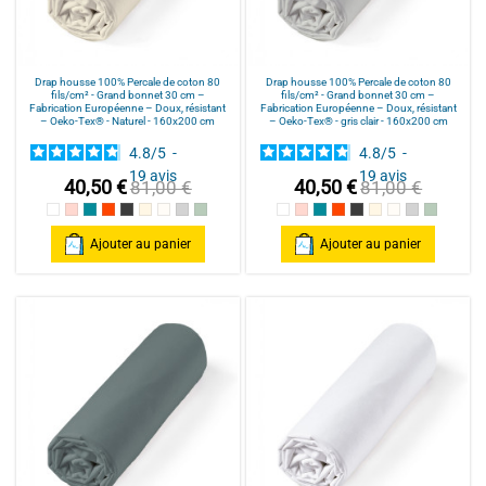
Drap housse 100% Percale de coton 80
Drap housse 100% Percale de coton 80
fils/cm² - Grand bonnet 30 cm –
fils/cm² - Grand bonnet 30 cm –
Fabrication Européenne – Doux, résistant
Fabrication Européenne – Doux, résistant
– Oeko-Tex® - Naturel - 160x200 cm
– Oeko-Tex® - gris clair - 160x200 cm
4.8
/
5
-
4.8
/
5
-
19
avis
19
avis
40,50 €
40,50 €
81,00 €
81,00 €
Blanc
Rose poudré / Light pink
Bleu Canard
Terracotta
Anthracite
Mastic
Naturel
gris clair
celadon
Blanc
Rose poudré / Light pink
Bleu Canard
Terracotta
Anthracite
Mastic
Naturel
gris clair
celadon
Ajouter au panier
Ajouter au panier