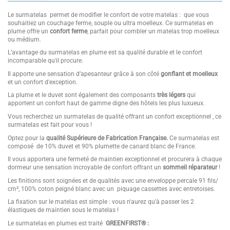
Le surmatelas permet de modifier le confort de votre matelas : que vous
souhaitiez un couchage ferme, souple ou ultra moelleux. Ce surmatelas en
plume offre un
confort ferme
, parfait pour combler un matelas trop moelleux
ou médium.
L’avantage du surmatelas en plume est sa qualité durable et le confort
incomparable qu'il procure.
Il apporte une sensation d’apesanteur grâce à son côté
gonflant et moelleux
et un confort d'exception.
La plume et le duvet sont également des composants
très légers
qui
apportent un confort haut de gamme digne des hôtels les plus luxueux.
Vous recherchez un surmatelas de qualité offrant un confort exceptionnel , ce
surmatelas est fait pour vous !
Optez pour la
qualité Supérieure de Fabrication Française.
Ce surmatelas est
composé de 10% duvet et 90% plumette de canard blanc de France.
Il vous apportera une fermeté de maintien exceptionnel et procurera à chaque
dormeur une sensation incroyable de confort offrant un
sommeil réparateur
!
Les finitions sont soignées et de qualités avec une enveloppe percale 91 fils/
cm², 100% coton peigné blanc avec un piquage cassettes avec entretoises.
La fixation sur le matelas est simple : vous n'aurez qu'à passer les 2
élastiques de maintien sous le matelas !
Le surmatelas en plumes est traité
GREENFIRST® :