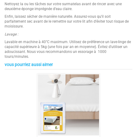
Nettoyez la ou les tâches sur votre surmatelas avant de rincer avec une
deuxième éponge imprégnée d’eau claire.
Enfin, laissez sécher de manière naturelle. Assurez-vous qu’il soit
parfaitement sec avant de le remettre sur votre lit afin d’éviter tout risque de
moisissure.
Lavage :
Lavable en machine à 40°C maximum. Utilisez de préférence un lave-linge de
capacité supérieure à 5kg (une fois par an en moyenne). Évitez d'utiliser un
adoucissant. Nous vous recommandons un essorage à 1000
tours/minutes.
vous pourriez aussi aimer
Surmatelas de composition naturelle
4.9
Hauteur / Épaisseur
4 cm
Un confort haut de gamme et aérien
/
5
Un traitement anti-bactériens naturel à base de plantes
Composition
10 % duvet / 90 % plumettes Canard
Une conception française de qualité supérieure à petit prix
blanc de France neuf (garnissage)
100 % coton peigné blanc percale 91
fils/cm² (enveloppe)
Finition
Piquage cassette avec entretoises - 2
Basé sur
10
avis soumis à un
élastiques de maintien
contrôle
Voir tous les avis sur ce site
Provenance
Fabrication française
Grammage
1650 gr/m²
5
étoiles
9
4
étoiles
1
Points Forts 1
CONFORT HÔTELIER : 1650 g/m², 90%
plumettes et 10% duvet de canard