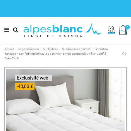
0
Accueil
Linge de maison
Sur Matelas
Surmatelas en plumes – Fabrication
française – Confort hôtelier haut de gamme – Enveloppe percale 91 fils - Certifié
Oeko-Tex®
Exclusivité web !
-40,00 €