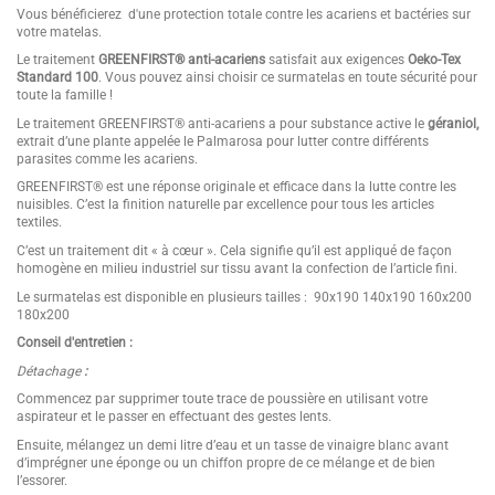
Vous bénéficierez d'une protection totale contre les acariens et bactéries sur
votre matelas.
Le traitement
GREENFIRST® anti-acariens
satisfait aux exigences
Oeko-Tex
Standard 100
. Vous pouvez ainsi choisir ce surmatelas en toute sécurité pour
toute la famille !
Le traitement GREENFIRST® anti-acariens a pour substance active le
géraniol,
extrait d’une plante appelée le Palmarosa pour lutter contre différents
parasites comme les acariens.
GREENFIRST® est une réponse originale et efficace dans la lutte contre les
nuisibles. C’est la finition naturelle par excellence pour tous les articles
textiles.
C’est un traitement dit « à cœur ». Cela signifie qu’il est appliqué de façon
homogène en milieu industriel sur tissu avant la confection de l’article fini.
Le surmatelas est disponible en plusieurs tailles : 90x190 140x190 160x200
180x200
Conseil d'entretien :
Détachage
:
Commencez par supprimer toute trace de poussière en utilisant votre
aspirateur et le passer en effectuant des gestes lents.
Ensuite, mélangez un demi litre d’eau et un tasse de vinaigre blanc avant
d’imprégner une éponge ou un chiffon propre de ce mélange et de bien
l’essorer.