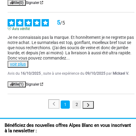
Utile
(0)
Signaler
5
/
5
Avis vérifié
Je ne connaissais pas la marque. Et honnêtement je ne regrette pas 
notre achat. Le surmatelas est top, gonflant, moelleux bref tout se 
que nous recherchions. (j'ai des soucis de veine et donc de jambe 
lourde, et depuis j'en ai moins)  La livraison à aussi été ultra rapide. 
Donc vous pouvez commandez
...
voir plus
Avis du
16/10/2025
, suite à une expérience du
09/10/2025
par
Mickael V.
Utile
(1)
Signaler
1
2
Bénéficiez des nouvelles offres Alpes Blanc en vous inscrivant
à la newsletter :