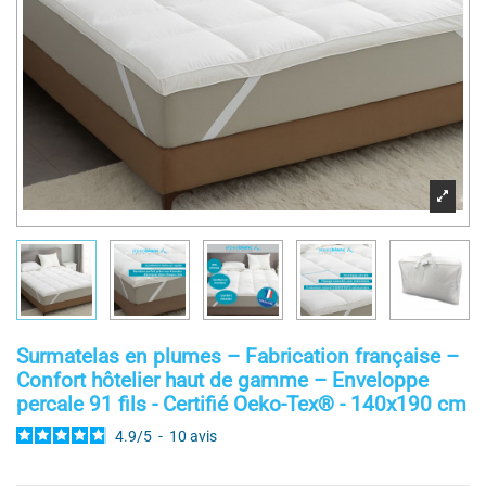
Surmatelas en plumes – Fabrication française –
Confort hôtelier haut de gamme – Enveloppe
percale 91 fils - Certifié Oeko-Tex® - 140x190 cm
4.9
/
5
-
10
avis