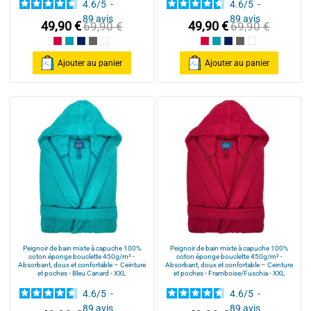
4.6
/
5
-
4.6
/
5
-
89
avis
89
avis
49,90 €
49,90 €
69,90 €
69,90 €
Framboise/Fuschia
Bleu Canard
Bleu Marine/Navy Blue
Gris/Grey
Blanc/White
Framboise/Fuschia
Bleu Canard
Bleu Marine/Navy Blu
Gris/Grey
Blanc/White
Ajouter au panier
Ajouter au panier
Peignoir de bain mixte à capuche 100%
Peignoir de bain mixte à capuche 100%
coton éponge bouclette 450g/m² -
coton éponge bouclette 450g/m² -
Absorbant, doux et confortable – Ceinture
Absorbant, doux et confortable – Ceinture
et poches - Bleu Canard - XXL
et poches - Framboise/Fuschia - XXL
4.6
/
5
-
4.6
/
5
-
89
avis
89
avis