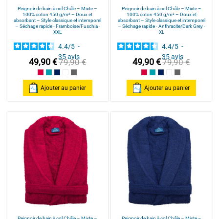
Peignoir de bain à col Châle – Mixte –
Peignoir de bain à col Châle – Mixte –
100% coton 450 g/m² – Doux et
100% coton 450 g/m² – Doux et
absorbant – Style classique et intemporel
absorbant – Style classique et intemporel
– Séchage rapide - Framboise/Fuschia -
– Séchage rapide - Anthracite/Dark Grey -
XXL
XL
4.4
/
5
-
4.4
/
5
-
35
avis
35
avis
49,90 €
49,90 €
79,90 €
79,90 €
Framboise/Fuschia
Bleu Canard
Bleu Marine/Navy Blue
Blanc/White
Anthracite/Dark Grey
Framboise/Fuschia
Bleu Canard
Bleu Marine/Navy Blu
Blanc/White
Anthracite/Dark
Ajouter au panier
Ajouter au panier
Peignoir de bain à col Châle – Mixte –
Peignoir de bain à col Châle – Mixte –