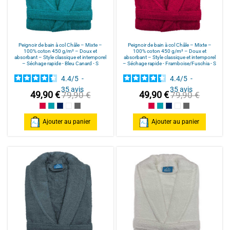
Peignoir de bain à col Châle – Mixte –
Peignoir de bain à col Châle – Mixte –
100% coton 450 g/m² – Doux et
100% coton 450 g/m² – Doux et
absorbant – Style classique et intemporel
absorbant – Style classique et intemporel
– Séchage rapide - Bleu Canard - S
– Séchage rapide - Framboise/Fuschia - S
4.4
/
5
-
4.4
/
5
-
35
avis
35
avis
49,90 €
49,90 €
79,90 €
79,90 €
Framboise/Fuschia
Bleu Canard
Bleu Marine/Navy Blue
Blanc/White
Anthracite/Dark Grey
Framboise/Fuschia
Bleu Canard
Bleu Marine/Navy Blu
Blanc/White
Anthracite/Dark
Ajouter au panier
Ajouter au panier