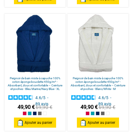
Peignoir de bain mixte à capuche 100%
Peignoir de bain mixte à capuche 100%
coton éponge bouclette 450g/m² -
coton éponge bouclette 450g/m² -
Absorbant, doux et confortable – Ceinture
Absorbant, doux et confortable – Ceinture
et poches - Bleu Marine/Navy Blue - XL
et poches - Blanc/White - M
4.6
/
5
-
4.6
/
5
-
89
avis
89
avis
49,90 €
49,90 €
69,90 €
69,90 €
Framboise/Fuschia
Bleu Canard
Bleu Marine/Navy Blue
Gris/Grey
Blanc/White
Framboise/Fuschia
Bleu Canard
Bleu Marine/Navy Blu
Gris/Grey
Blanc/White
Ajouter au panier
Ajouter au panier