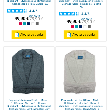
absorbant – Style classique et intemporel
absorbant – Style classique et intemporel
– Séchage rapide - Bleu Canard - XL
– Séchage rapide - Framboise/Fuschia -
XL
4.4
/
5
-
4.4
/
5
-
35
avis
49,90 €
79,90 €
35
avis
49,90 €
79,90 €
Framboise/Fuschia
Bleu Canard
Bleu Marine/Navy Blue
Blanc/White
Anthracite/Dark Grey
Framboise/Fuschia
Bleu Canard
Bleu Marine/Navy Blu
Blanc/White
Anthracite/Dark
Ajouter au panier
Ajouter au panier
Peignoir de bain à col Châle – Mixte –
Peignoir de bain à col Châle – Mixte –
100% coton 450 g/m² – Doux et
100% coton 450 g/m² – Doux et
absorbant – Style classique et intemporel
absorbant – Style classique et intemporel
– Séchage rapide - Anthracite/Dark Grey -
– Séchage rapide - Blanc/White - L