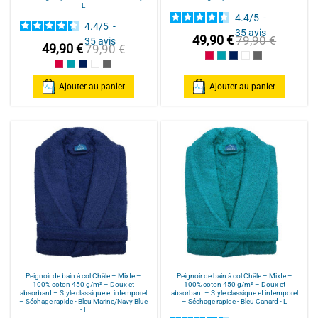
L
4.4
/
5
-
4.4
/
5
-
35
avis
49,90 €
79,90 €
35
avis
49,90 €
79,90 €
Framboise/Fuschia
Bleu Canard
Bleu Marine/Navy Blu
Blanc/White
Anthracite/Dark
Framboise/Fuschia
Bleu Canard
Bleu Marine/Navy Blue
Blanc/White
Anthracite/Dark Grey
Ajouter au panier
Ajouter au panier
Peignoir de bain à col Châle – Mixte –
Peignoir de bain à col Châle – Mixte –
100% coton 450 g/m² – Doux et
100% coton 450 g/m² – Doux et
absorbant – Style classique et intemporel
absorbant – Style classique et intemporel
– Séchage rapide - Bleu Marine/Navy Blue
– Séchage rapide - Bleu Canard - L
- L