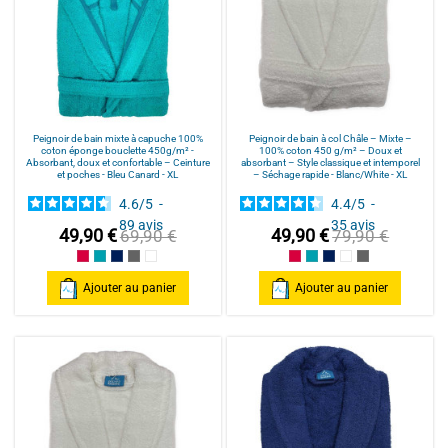
Peignoir de bain mixte à capuche 100%
Peignoir de bain à col Châle – Mixte –
coton éponge bouclette 450g/m² -
100% coton 450 g/m² – Doux et
Absorbant, doux et confortable – Ceinture
absorbant – Style classique et intemporel
et poches - Bleu Canard - XL
– Séchage rapide - Blanc/White - XL
4.6
/
5
-
4.4
/
5
-
89
avis
35
avis
49,90 €
49,90 €
69,90 €
79,90 €
Framboise/Fuschia
Bleu Canard
Bleu Marine/Navy Blue
Gris/Grey
Blanc/White
Framboise/Fuschia
Bleu Canard
Bleu Marine/Navy Blu
Blanc/White
Anthracite/Dark
Ajouter au panier
Ajouter au panier