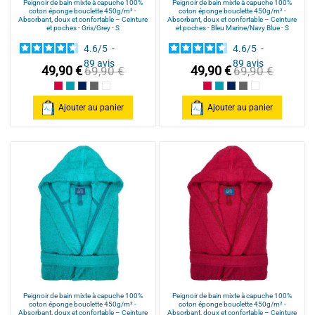
Peignoir de bain mixte à capuche 100%
Peignoir de bain mixte à capuche 100%
coton éponge bouclette 450g/m² -
coton éponge bouclette 450g/m² -
Absorbant, doux et confortable – Ceinture
Absorbant, doux et confortable – Ceinture
et poches - Gris/Grey - S
et poches - Bleu Marine/Navy Blue - S
4.6
/
5
-
4.6
/
5
-
89
avis
89
avis
49,90 €
49,90 €
69,90 €
69,90 €
Framboise/Fuschia
Bleu Canard
Bleu Marine/Navy Blue
Gris/Grey
Blanc/White
Framboise/Fuschia
Bleu Canard
Bleu Marine/Navy Blu
Gris/Grey
Blanc/White
Ajouter au panier
Ajouter au panier
Peignoir de bain mixte à capuche 100%
Peignoir de bain mixte à capuche 100%
coton éponge bouclette 450g/m² -
coton éponge bouclette 450g/m² -
Absorbant, doux et confortable – Ceinture
Absorbant, doux et confortable – Ceinture