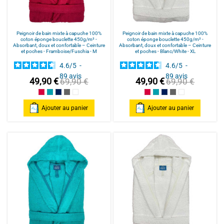
Peignoir de bain mixte à capuche 100%
Peignoir de bain mixte à capuche 100%
coton éponge bouclette 450g/m² -
coton éponge bouclette 450g/m² -
Absorbant, doux et confortable – Ceinture
Absorbant, doux et confortable – Ceinture
et poches - Framboise/Fuschia - M
et poches - Blanc/White - XL
4.6
/
5
-
4.6
/
5
-
89
avis
89
avis
49,90 €
49,90 €
69,90 €
69,90 €
Framboise/Fuschia
Bleu Canard
Bleu Marine/Navy Blue
Gris/Grey
Blanc/White
Framboise/Fuschia
Bleu Canard
Bleu Marine/Navy Blu
Gris/Grey
Blanc/White
Ajouter au panier
Ajouter au panier