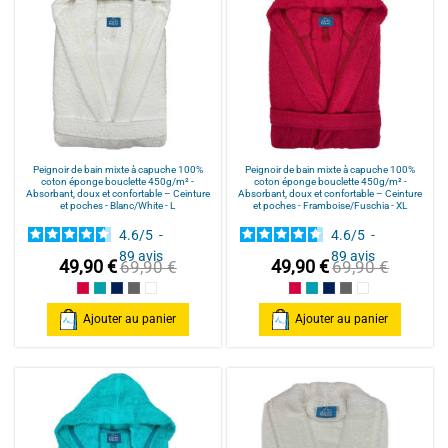
Peignoir de bain mixte à capuche 100%
Peignoir de bain mixte à capuche 100%
coton éponge bouclette 450g/m² -
coton éponge bouclette 450g/m² -
Absorbant, doux et confortable – Ceinture
Absorbant, doux et confortable – Ceinture
et poches - Blanc/White - L
et poches - Framboise/Fuschia - XL
4.6
/
5
-
4.6
/
5
-
89
avis
89
avis
49,90 €
49,90 €
69,90 €
69,90 €
Framboise/Fuschia
Bleu Canard
Bleu Marine/Navy Blue
Gris/Grey
Blanc/White
Framboise/Fuschia
Bleu Canard
Bleu Marine/Navy Blu
Gris/Grey
Blanc/White
Ajouter au panier
Ajouter au panier