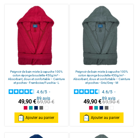
Peignoir de bain mixte à capuche 100%
Peignoir de bain mixte à capuche 100%
coton éponge bouclette 450g/m² -
coton éponge bouclette 450g/m² -
Absorbant, doux et confortable – Ceinture
Absorbant, doux et confortable – Ceinture
et poches - Framboise/Fuschia - L
et poches - Gris/Grey - M
4.6
/
5
-
4.6
/
5
-
89
avis
89
avis
49,90 €
49,90 €
69,90 €
69,90 €
Framboise/Fuschia
Bleu Canard
Bleu Marine/Navy Blue
Gris/Grey
Blanc/White
Framboise/Fuschia
Bleu Canard
Bleu Marine/Navy Blu
Gris/Grey
Blanc/White
Ajouter au panier
Ajouter au panier