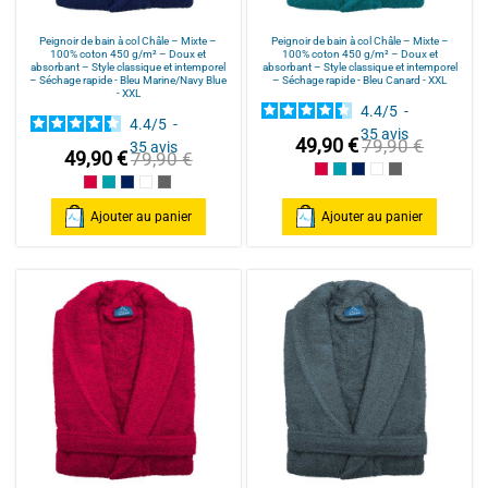
Peignoir de bain à col Châle – Mixte –
Peignoir de bain à col Châle – Mixte –
100% coton 450 g/m² – Doux et
100% coton 450 g/m² – Doux et
absorbant – Style classique et intemporel
absorbant – Style classique et intemporel
– Séchage rapide - Bleu Marine/Navy Blue
– Séchage rapide - Bleu Canard - XXL
- XXL
4.4
/
5
-
4.4
/
5
-
35
avis
49,90 €
79,90 €
35
avis
49,90 €
79,90 €
Framboise/Fuschia
Bleu Canard
Bleu Marine/Navy Blu
Blanc/White
Anthracite/Dark
Framboise/Fuschia
Bleu Canard
Bleu Marine/Navy Blue
Blanc/White
Anthracite/Dark Grey
Ajouter au panier
Ajouter au panier