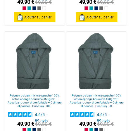
49,90 €
49,90 €
69,90 €
69,90 €
Framboise/Fuschia
Bleu Canard
Bleu Marine/Navy Blue
Gris/Grey
Blanc/White
Framboise/Fuschia
Bleu Canard
Bleu Marine/Navy Blu
Gris/Grey
Blanc/White
Ajouter au panier
Ajouter au panier
Peignoir de bain mixte à capuche 100%
Peignoir de bain mixte à capuche 100%
coton éponge bouclette 450g/m² -
coton éponge bouclette 450g/m² -
Absorbant, doux et confortable – Ceinture
Absorbant, doux et confortable – Ceinture
et poches - Gris/Grey - XXL
et poches - Gris/Grey - XL
4.6
/
5
-
4.6
/
5
-
89
avis
89
avis
49,90 €
49,90 €
69,90 €
69,90 €