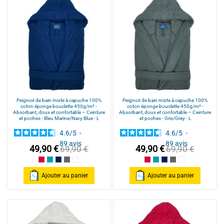
Peignoir de bain mixte à capuche 100%
Peignoir de bain mixte à capuche 100%
coton éponge bouclette 450g/m² -
coton éponge bouclette 450g/m² -
Absorbant, doux et confortable – Ceinture
Absorbant, doux et confortable – Ceinture
et poches - Bleu Marine/Navy Blue - L
et poches - Gris/Grey - L
4.6
/
5
-
4.6
/
5
-
89
avis
89
avis
49,90 €
49,90 €
69,90 €
69,90 €
Framboise/Fuschia
Bleu Canard
Bleu Marine/Navy Blue
Gris/Grey
Blanc/White
Framboise/Fuschia
Bleu Canard
Bleu Marine/Navy Blu
Gris/Grey
Blanc/White
Ajouter au panier
Ajouter au panier