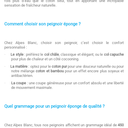
fois plus d’eau que le coton seul, tout en apportant une incroyable
sensation de fraîcheur naturelle.
Comment choisir son peignoir éponge ?
Chez Alpes Blanc, choisir son peignoir, c’est choisir le confort
personnalisé :
·
Le style
: préférez le
col châle
, classique et élégant, ou le
col capuche
pour plus de chaleur et un côté cocooning.
·
La matière
: optez pour le
coton pur
pour une douceur naturelle ou pour
notre mélange
coton et bambou
pour un effet encore plus soyeux et
antibactérien.
·
La coupe
: une coupe généreuse pour un confort absolu et une liberté
de mouvement maximale.
Quel grammage pour un peignoir éponge de qualité ?
Chez Alpes Blanc, tous nos peignoirs affichent un grammage idéal de
450