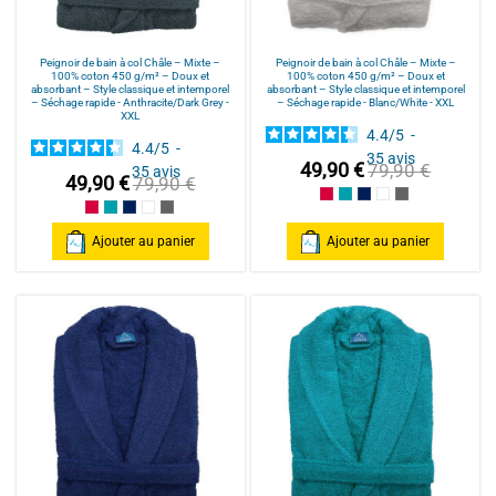
Peignoir de bain à col Châle – Mixte –
Peignoir de bain à col Châle – Mixte –
100% coton 450 g/m² – Doux et
100% coton 450 g/m² – Doux et
absorbant – Style classique et intemporel
absorbant – Style classique et intemporel
– Séchage rapide - Anthracite/Dark Grey -
– Séchage rapide - Blanc/White - XXL
XXL
4.4
/
5
-
4.4
/
5
-
35
avis
49,90 €
79,90 €
35
avis
49,90 €
79,90 €
Framboise/Fuschia
Bleu Canard
Bleu Marine/Navy Blu
Blanc/White
Anthracite/Dark
Framboise/Fuschia
Bleu Canard
Bleu Marine/Navy Blue
Blanc/White
Anthracite/Dark Grey
Ajouter au panier
Ajouter au panier