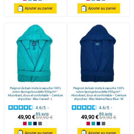
Framboise/Fuschia
Bleu Canard
Bleu Marine/Navy Blue
Gris/Grey
Blanc/White
Framboise/Fuschia
Bleu Canard
Bleu Marine/Navy Blu
Gris/Grey
Blanc/White
Ajouter au panier
Ajouter au panier
Peignoir de bain mixte à capuche 100%
Peignoir de bain mixte à capuche 100%
coton éponge bouclette 450g/m² -
coton éponge bouclette 450g/m² -
Absorbant, doux et confortable – Ceinture
Absorbant, doux et confortable – Ceinture
et poches - Bleu Canard - L
et poches - Bleu Marine/Navy Blue - M
4.6
/
5
-
4.6
/
5
-
89
avis
89
avis
49,90 €
49,90 €
69,90 €
69,90 €
Framboise/Fuschia
Bleu Canard
Bleu Marine/Navy Blue
Gris/Grey
Blanc/White
Framboise/Fuschia
Bleu Canard
Bleu Marine/Navy Blu
Gris/Grey
Blanc/White
Ajouter au panier
Ajouter au panier