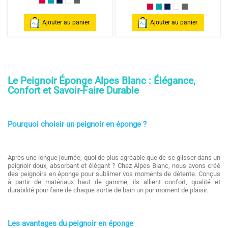
Framboise/Fuschia
Bleu Canard
Bleu Marine/Navy Blue
Blanc/White
Anthracite/Dark Grey
Framboise/Fuschia
Bleu Canard
Bleu Marine/Navy Blu
Blanc/White
Anthracite/Dark
Ajouter au panier
Ajouter au panier
Le Peignoir Éponge Alpes Blanc : Élégance,
Confort et Savoir-Faire Durable
Pourquoi choisir un peignoir en éponge ?
Après une longue journée, quoi de plus agréable que de se glisser dans un
peignoir doux, absorbant et élégant ? Chez Alpes Blanc, nous avons créé
des peignoirs en éponge pour sublimer vos moments de détente. Conçus
à partir de matériaux haut de gamme, ils allient confort, qualité et
durabilité pour faire de chaque sortie de bain un pur moment de plaisir.
Les avantages du peignoir en éponge