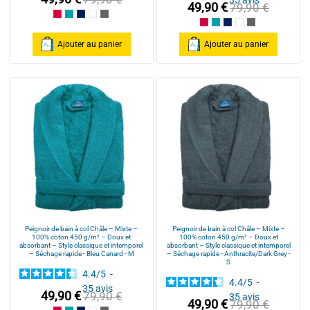
35
avis
49,90 €
79,90 €
Framboise/Fuschia
Bleu Canard
Bleu Marine/Navy Blue
Blanc/White
Anthracite/Dark Grey
Framboise/Fuschia
Bleu Canard
Bleu Marine/Navy Blu
Blanc/White
Anthracite/Dark
Ajouter au panier
Ajouter au panier
Peignoir de bain à col Châle – Mixte –
Peignoir de bain à col Châle – Mixte –
100% coton 450 g/m² – Doux et
100% coton 450 g/m² – Doux et
absorbant – Style classique et intemporel
absorbant – Style classique et intemporel
– Séchage rapide - Bleu Canard - M
– Séchage rapide - Anthracite/Dark Grey -
S
4.4
/
5
-
4.4
/
5
-
35
avis
49,90 €
79,90 €
35
avis
49,90 €
79,90 €