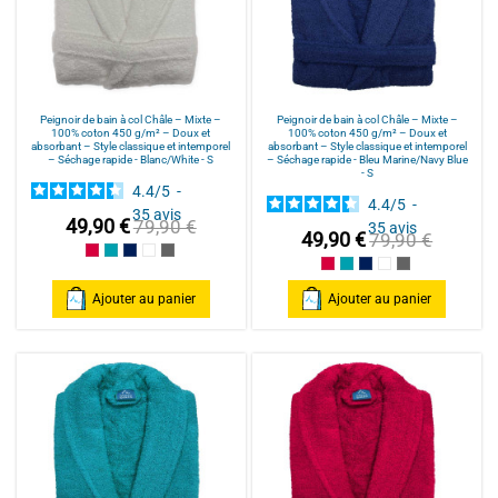
Peignoir de bain à col Châle – Mixte –
Peignoir de bain à col Châle – Mixte –
100% coton 450 g/m² – Doux et
100% coton 450 g/m² – Doux et
absorbant – Style classique et intemporel
absorbant – Style classique et intemporel
– Séchage rapide - Blanc/White - S
– Séchage rapide - Bleu Marine/Navy Blue
- S
4.4
/
5
-
4.4
/
5
-
35
avis
49,90 €
79,90 €
35
avis
49,90 €
79,90 €
Framboise/Fuschia
Bleu Canard
Bleu Marine/Navy Blue
Blanc/White
Anthracite/Dark Grey
Framboise/Fuschia
Bleu Canard
Bleu Marine/Navy Blu
Blanc/White
Anthracite/Dark
Ajouter au panier
Ajouter au panier