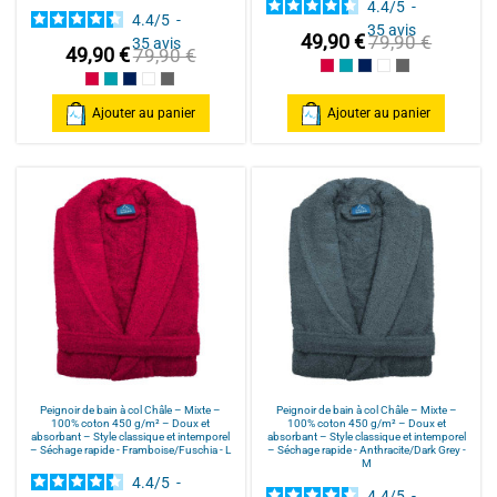
4.4
/
5
-
4.4
/
5
-
35
avis
49,90 €
79,90 €
35
avis
49,90 €
79,90 €
Framboise/Fuschia
Bleu Canard
Bleu Marine/Navy Blu
Blanc/White
Anthracite/Dark
Framboise/Fuschia
Bleu Canard
Bleu Marine/Navy Blue
Blanc/White
Anthracite/Dark Grey
Ajouter au panier
Ajouter au panier
Peignoir de bain à col Châle – Mixte –
Peignoir de bain à col Châle – Mixte –
100% coton 450 g/m² – Doux et
100% coton 450 g/m² – Doux et
absorbant – Style classique et intemporel
absorbant – Style classique et intemporel
– Séchage rapide - Framboise/Fuschia - L
– Séchage rapide - Anthracite/Dark Grey -
M
4.4
/
5
-
4.4
/
5
-