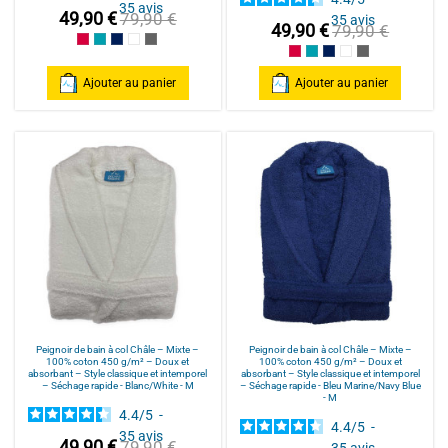
35
avis
49,90 €
79,90 €
35
avis
49,90 €
79,90 €
Framboise/Fuschia
Bleu Canard
Bleu Marine/Navy Blue
Blanc/White
Anthracite/Dark Grey
Framboise/Fuschia
Bleu Canard
Bleu Marine/Navy Blu
Blanc/White
Anthracite/Dark
Ajouter au panier
Ajouter au panier
Peignoir de bain à col Châle – Mixte –
Peignoir de bain à col Châle – Mixte –
100% coton 450 g/m² – Doux et
100% coton 450 g/m² – Doux et
absorbant – Style classique et intemporel
absorbant – Style classique et intemporel
– Séchage rapide - Blanc/White - M
– Séchage rapide - Bleu Marine/Navy Blue
- M
4.4
/
5
-
4.4
/
5
-
35
avis
49,90 €
79,90 €