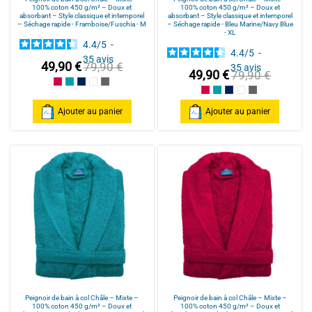
100% coton 450 g/m² – Doux et
100% coton 450 g/m² – Doux et
absorbant – Style classique et intemporel
absorbant – Style classique et intemporel
– Séchage rapide - Framboise/Fuschia - M
– Séchage rapide - Bleu Marine/Navy Blue
- XL
4.4
/
5
-
4.4
/
5
-
35
avis
49,90 €
79,90 €
35
avis
49,90 €
79,90 €
Framboise/Fuschia
Bleu Canard
Bleu Marine/Navy Blue
Blanc/White
Anthracite/Dark Grey
Framboise/Fuschia
Bleu Canard
Bleu Marine/Navy Blu
Blanc/White
Anthracite/Dark
Ajouter au panier
Ajouter au panier
Peignoir de bain à col Châle – Mixte –
Peignoir de bain à col Châle – Mixte –
100% coton 450 g/m² – Doux et
100% coton 450 g/m² – Doux et