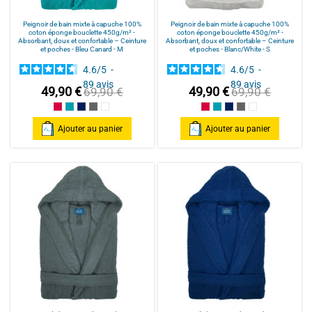
Peignoir de bain mixte à capuche 100%
Peignoir de bain mixte à capuche 100%
coton éponge bouclette 450g/m² -
coton éponge bouclette 450g/m² -
Absorbant, doux et confortable – Ceinture
Absorbant, doux et confortable – Ceinture
et poches - Bleu Canard - M
et poches - Blanc/White - S
4.6
/
5
-
4.6
/
5
-
89
avis
89
avis
49,90 €
49,90 €
69,90 €
69,90 €
Framboise/Fuschia
Bleu Canard
Bleu Marine/Navy Blue
Gris/Grey
Blanc/White
Framboise/Fuschia
Bleu Canard
Bleu Marine/Navy Blu
Gris/Grey
Blanc/White
Ajouter au panier
Ajouter au panier