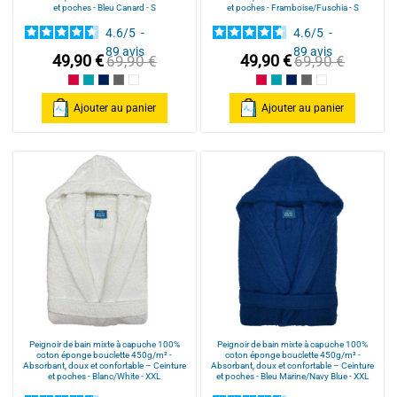
et poches - Bleu Canard - S
et poches - Framboise/Fuschia - S
4.6
/
5
-
4.6
/
5
-
89
avis
89
avis
49,90 €
49,90 €
69,90 €
69,90 €
Framboise/Fuschia
Bleu Canard
Bleu Marine/Navy Blue
Gris/Grey
Blanc/White
Framboise/Fuschia
Bleu Canard
Bleu Marine/Navy Blu
Gris/Grey
Blanc/White
Ajouter au panier
Ajouter au panier
Peignoir de bain mixte à capuche 100%
Peignoir de bain mixte à capuche 100%
coton éponge bouclette 450g/m² -
coton éponge bouclette 450g/m² -
Absorbant, doux et confortable – Ceinture
Absorbant, doux et confortable – Ceinture
et poches - Blanc/White - XXL
et poches - Bleu Marine/Navy Blue - XXL