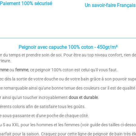
Paiement 100% sécurisé
Un savoir-faire Français
Peignoir avec capuche 100% coton - 450gr/m²
er du temps et prendre soin de soi. Pour être au top niveau confort, rien d
rieure.
mme
ou
femme
, ce peignoir 100% coton est celui qu'il vous faut.
c dès la sortie de votre douche ou de votre bain grâce à son pouvoir sup
ce remarquable ainsi qu'une bonne tenue des couleurs car il est de qualité
r ainsi qu'un toucher incroyablement
doux et durable
.
érents coloris afin de satisfaire tous les goûts.
ure sous-passante et d'une poche de chaque côté.
du S au XXL pour les hommes et les femmes (voir guide des tailles ci-desso
arfait pour la saison. Craquez pour cette ligne de peignoir de bain très é