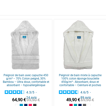
e. 

ar
Annah S.
ar
Marie angele C.
Peignoir de bain avec capuche 450
Peignoir de bain mixte à capuche
g/m² – 70% Coton peigné, 30%
100% coton éponge bouclette
Bambou – Ultra doux, confortable et
450g/m² - Absorbant, doux et
absorbant – hypoallergénique
confortable – Ceinture et poches
4.3
/
5
-
4.6
/
5
-
24
avis
89
avis
64,90 €
49,90 €
99,90 €
69,90 €