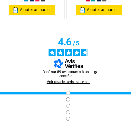
lue
ark Grey
Blanc
Bleu Canard
Bleu Marine
Fuschia
Gris Anthracite
Framboise/Fuschia
Bleu Canard
Bleu Marine/Navy
Gris/Grey
Blanc/Whit
ar
Sylvie M.
Ajouter au panier
Ajouter au panier
4.6
/
5
ar
Charles M.
Basé sur
89
avis soumis à un
contrôle
Voir tous les avis sur ce site
ar
Bernard G.