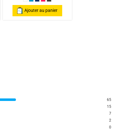
 Blue
e
Blanc
Bleu Canard
Bleu Marine
Fuschia
Gris Anthracite
Ajouter au panier
65
15
7
2
0