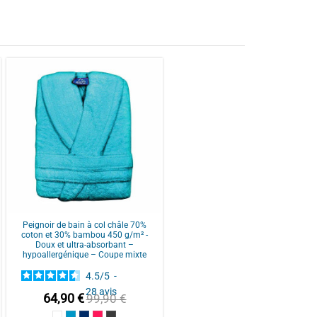
Peignoir de bain à col châle 70%
coton et 30% bambou 450 g/m² -
Doux et ultra-absorbant –
hypoallergénique – Coupe mixte
4.5
/
5
-
28
avis
64,90 €
99,90 €