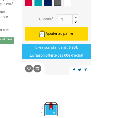
Framboise/Fuschia
Bleu Canard
Bleu Marine/Navy Blue
Gris/Grey
Blanc/White
que côté.
vous
 pour
Quantité
ris et
Ajouter au panier
is et dans
Livraison standard :
6,90€
Livraison offerte dès
60€
d’achat