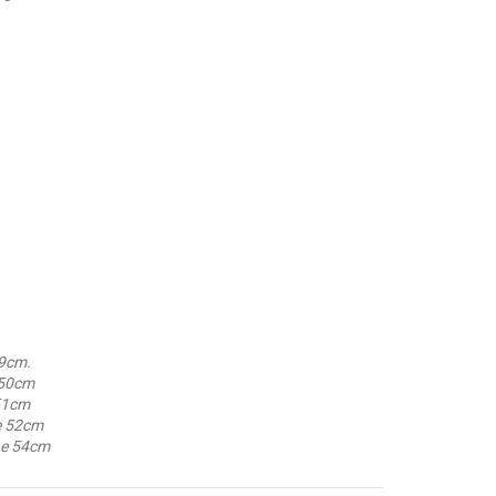
49cm.
 50cm
 51cm
e 52cm
he 54cm