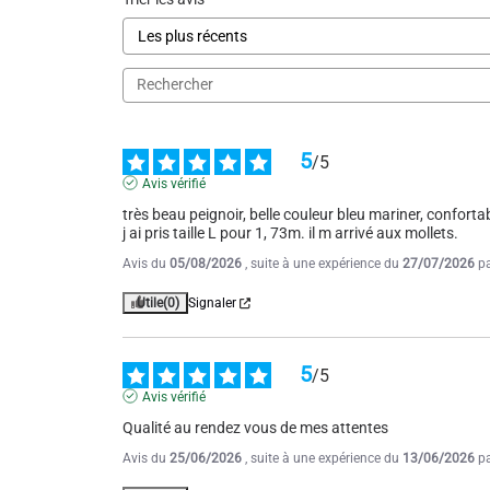
5
/
5
Avis vérifié
très beau peignoir, belle couleur bleu mariner, confortabl
j ai pris taille L pour 1, 73m. il m arrivé aux mollets.
Avis du
05/08/2026
, suite à une expérience du
27/07/2026
p
Utile
(0)
Signaler
5
/
5
Avis vérifié
Qualité au rendez vous de mes attentes
Avis du
25/06/2026
, suite à une expérience du
13/06/2026
p