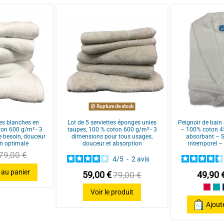
/
5
100% Coton
100% COTON ÉPAIS ET ABSORBANT : 
bouclette ultra absorbant. Idéal pour
Basé sur
89
avis soumis à un
COUPE CONFORTABLE ET PRATIQUE : 
contrôle
deux poches latérales. Pour un con
Voir tous les avis sur ce site
quotidien.
ÉLÉGANT & COLORÉ : disponible en pl
lavages. Parfait pour tous les styles 
Rupture de stock
UNISEXE ET MULTI-TAILLES : convien
tes blanches en
Lot de 5 serviettes éponges unies
Peignoir de bain 
femmes. Disponibles du S au XXL.
on 600 g/m² - 3
taupes, 100 % coton 600 g/m² - 3
– 100% coton 4
e besoin, douceur
dimensions pour tous usages,
absorbant – St
ENTRETIEN FACILE : lavable en machi
on optimale
douceur et absorption
intemporel –
lavage, pour un confort qui dure lo
79,00 €
4
/
5
-
2
avis
 au panier
59,00 €
49,90 
79,00 €
Fram
Bl
Voir le produit
Ajout