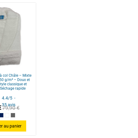
peignoir de bain à capuche 450 g/m² en coton
 rester bien au sec après la douche ou le bain.
peignoir à capuche avec ceinture sous-passante et
fort maximal et une grande liberté de mouvement au
65
usieurs coloris unis, modernes et résistants aux
15
et toutes les envies.
7
t à toutes les morphologies, aux hommes et aux
2
à col Châle – Mixte
50 g/m² – Doux et
0
yle classique et
ne à 40°. Peignoir de bain durable, doux lavage après
 Séchage rapide
ngtemps.
4.4
/
5
-
35
avis
€
79,90 €
boise/Fuschia
eu Canard
Bleu Marine/Navy Blue
Blanc/White
Anthracite/Dark Grey
er au panier