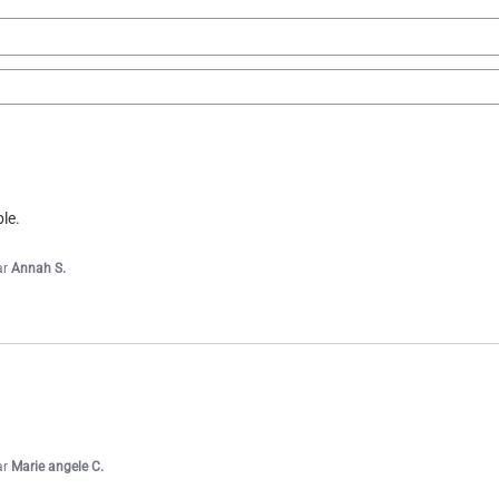
1
2
3
4
5
6
18
e. 

ar
Annah S.
ar
Marie angele C.