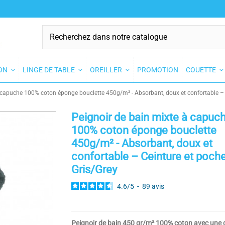
SON
LINGE DE TABLE
OREILLER
PROMOTION
COUETTE
 capuche 100% coton éponge bouclette 450g/m² - Absorbant, doux et confortable – 
Peignoir de bain mixte à capuc
100% coton éponge bouclette
450g/m² - Absorbant, doux et
confortable – Ceinture et poches
Gris/Grey
4.6
/
5
-
89
avis
Peignoir de bain 450 gr/m² 100% coton avec une