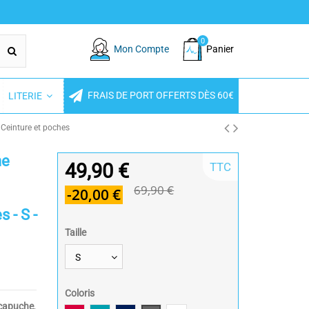
0
Mon Compte
Panier
FRAIS DE PORT OFFERTS DÈS 60€
LITERIE
Ceinture et poches
he
49,90 €
TTC
69,90 €
-20,00 €
 - S -
Taille
Coloris
 capuche
,