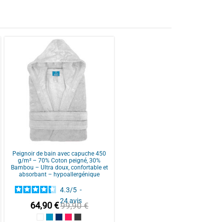
Peignoir de bain avec capuche 450
g/m² – 70% Coton peigné, 30%
Bambou – Ultra doux, confortable et
absorbant – hypoallergénique
4.3
/
5
-
24
avis
64,90 €
99,90 €
 Blue
e
Blanc
Bleu Canard
Bleu Marine
Fuschia
Gris Anthracite