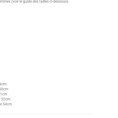
femmes (voir le guide des tailles ci-dessous).
49cm.
 50cm
 51cm
e 52cm
he 54cm