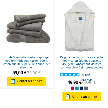
100% Coton
CONFORT MAXIMAL : peignoir à col c
moelleux et absorbant. Idéal pour s
détente absolue.
Basé sur
35
avis soumis à un
contrôle
QUALITÉ SUPÉRIEURE : coton épais, 
Voir tous les avis sur ce site
fréquents, le peignoir conserve coul
STYLE CLASSIQUE ET ÉLÉGANT : col c
Disponible en plusieurs coloris unis,
UNISEXE ET MULTI-TAILLES : peigno
Lot de 5 serviettes de bain éponge
Peignoir de bain mixte à capuche
Ceinture sous-passante et 2 poches 
600 g/m² Gris Anthracite - 100 %
100% coton éponge bouclette
pratique au quotidien.
coton qualité supérieure, douceur et
450g/m² - Absorbant, doux et
absorption
confortable – Ceinture et poches
FACILITÉ D’ENTRETIEN : lavable en m
59,00 €
79,00 €
4.6
/
5
-
hygiène et style réunis dans un peign
89
avis
Ajouter au panier
49,90 €
69,90 €
Framboise/Fuschia
Bleu Canard
Bleu Marine/Navy
Gris/Grey
Blanc/Whit
Ajouter au panier