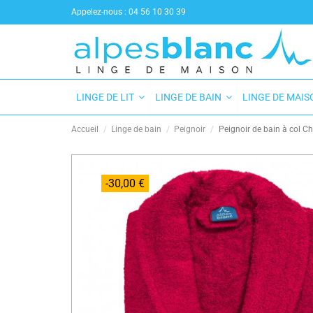
Appelez-nous :
04 56 10 30 39
LINGE DE LIT
LINGE DE BAIN
LINGE DE MAI
Accueil
Linge de bain
Peignoir
Peignoir de bain à col C
-30,00 €