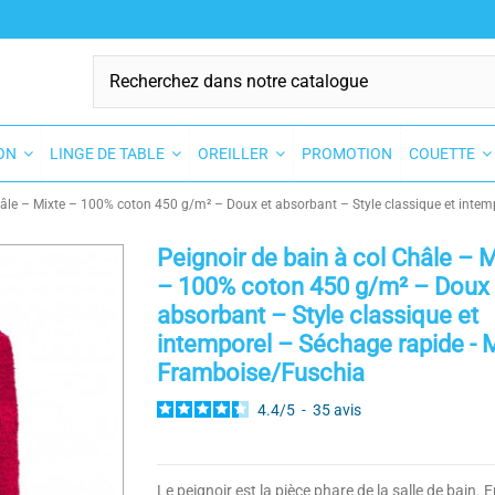
SON
LINGE DE TABLE
OREILLER
PROMOTION
COUETTE
hâle – Mixte – 100% coton 450 g/m² – Doux et absorbant – Style classique et intem
Peignoir de bain à col Châle – 
– 100% coton 450 g/m² – Doux 
absorbant – Style classique et
intemporel – Séchage rapide - M
Framboise/Fuschia
4.4
/
5
-
35
avis
Le peignoir est la pièce phare de la salle de bain. E