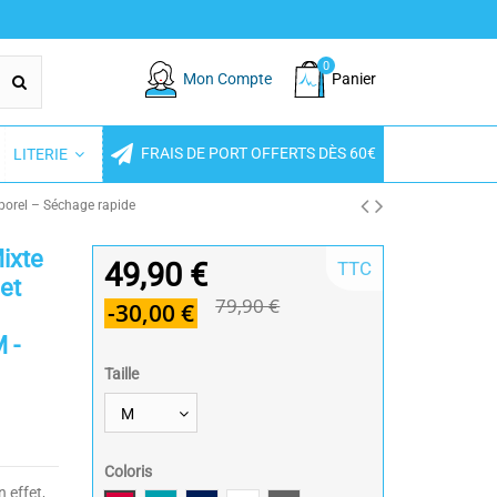
0
Mon Compte
Panier
FRAIS DE PORT OFFERTS DÈS 60€
LITERIE
porel – Séchage rapide
Mixte
49,90 €
TTC
et
79,90 €
-30,00 €
 -
Taille
Coloris
n effet,