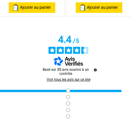
Ajouter au panier
Ajouter au panier
4.4
/
5
ar
Marie Paule P.
Basé sur
35
avis soumis à un
contrôle
Voir tous les avis sur ce site
ar
Gérard MARCEAU M.
1
2
3
4
5
6
7