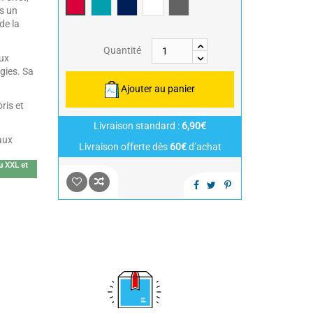
Framboise/Fuschia
Bleu Canard
Bleu Marine/Navy Blue
Blanc/White
Anthracite/Dark Grey
s un
de la
Quantité
ux
gies. Sa
Ajouter au panier
ris et
Livraison standard :
6,90€
aux
Livraison offerte dès
60€
d’achat
au XXL et