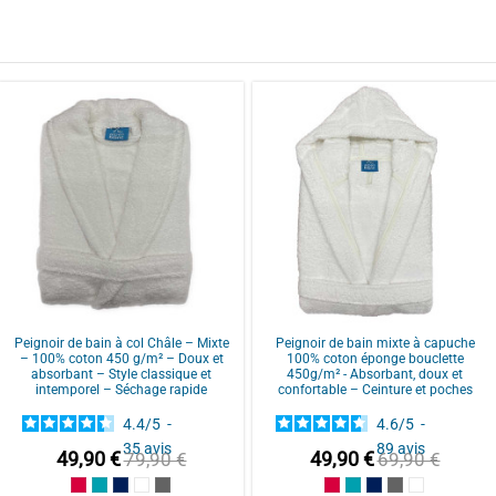
ar
Magalie S.
ar
Sylvie M.
Peignoir de bain à col Châle – Mixte
Peignoir de bain mixte à capuche
– 100% coton 450 g/m² – Doux et
100% coton éponge bouclette
absorbant – Style classique et
450g/m² - Absorbant, doux et
intemporel – Séchage rapide
confortable – Ceinture et poches
4.4
/
5
-
4.6
/
5
-
35
avis
89
avis
49,90 €
49,90 €
79,90 €
69,90 €
ar
Laura E.
te
Framboise/Fuschia
Bleu Canard
Bleu Marine/Navy Blue
Blanc/White
Anthracite/Dark Grey
Framboise/Fuschia
Bleu Canard
Bleu Marine/Navy
Gris/Grey
Blanc/Whit