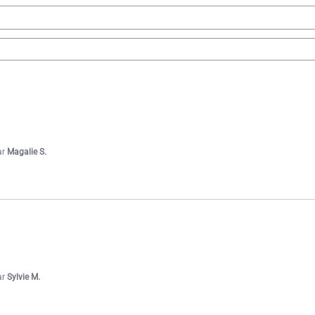
ar
Magalie S.
ar
Sylvie M.