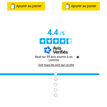
Ajouter au panier
Ajouter au panier
4.4
/
5
ar
Marie Paule P.
Basé sur
35
avis soumis à un
contrôle
Voir tous les avis sur ce site
ar
Gérard MARCEAU M.
1
2
3
4
5
6
7