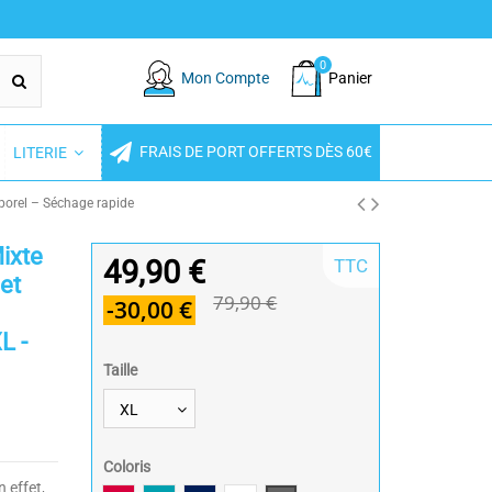
0
Mon Compte
Panier
FRAIS DE PORT OFFERTS DÈS 60€
LITERIE
porel – Séchage rapide
Mixte
49,90 €
TTC
et
79,90 €
-30,00 €
L -
Taille
Coloris
n effet,