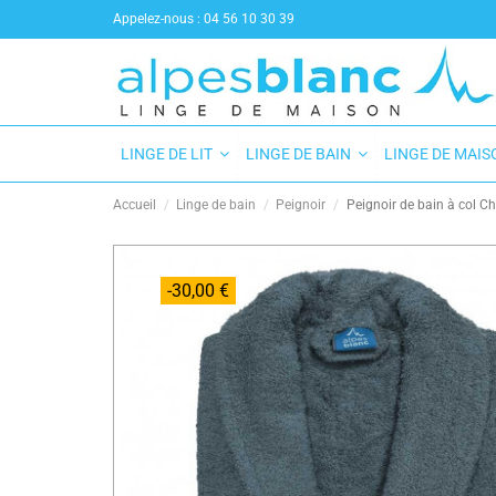
Appelez-nous :
04 56 10 30 39
LINGE DE LIT
LINGE DE BAIN
LINGE DE MAI
Accueil
Linge de bain
Peignoir
Peignoir de bain à col C
-30,00 €