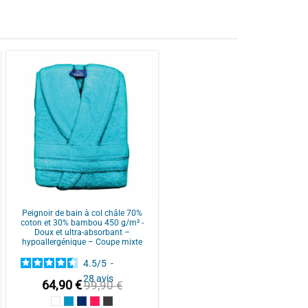
Peignoir de bain à col châle 70%
coton et 30% bambou 450 g/m² -
Doux et ultra-absorbant –
hypoallergénique – Coupe mixte
4.5
/
5
-
28
avis
64,90 €
99,90 €
 Blue
e
Blanc
Bleu Canard
Bleu Marine
Fuschia
Gris Anthracite