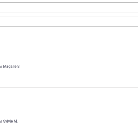
ar
Magalie S.
ar
Sylvie M.