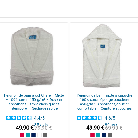
ar
Magalie S.
ar
Sylvie M.
Peignoir de bain à col Châle – Mixte
Peignoir de bain mixte à capuche
– 100% coton 450 g/m² – Doux et
100% coton éponge bouclette
absorbant – Style classique et
450g/m² - Absorbant, doux et
intemporel – Séchage rapide
confortable – Ceinture et poches
4.4
/
5
-
4.6
/
5
-
35
avis
89
avis
49,90 €
49,90 €
79,90 €
69,90 €
ar
Laura E.
te
Framboise/Fuschia
Bleu Canard
Bleu Marine/Navy Blue
Blanc/White
Anthracite/Dark Grey
Framboise/Fuschia
Bleu Canard
Bleu Marine/Navy
Gris/Grey
Blanc/Whit