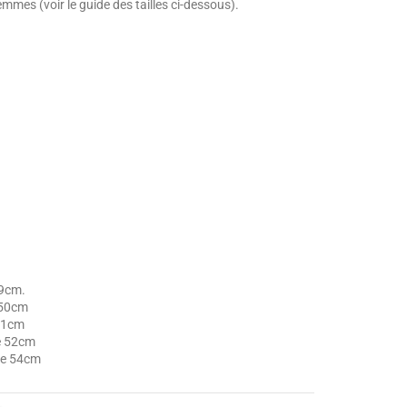
femmes (voir le guide des tailles ci-dessous).
49cm.
 50cm
 51cm
e 52cm
he 54cm