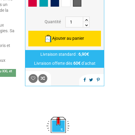
Framboise/Fuschia
Bleu Canard
Bleu Marine/Navy Blue
Blanc/White
Anthracite/Dark Grey
s un
de la
Quantité
ux
gies. Sa
Ajouter au panier
ris et
Livraison standard :
6,90€
aux
Livraison offerte dès
60€
d’achat
au XXL et