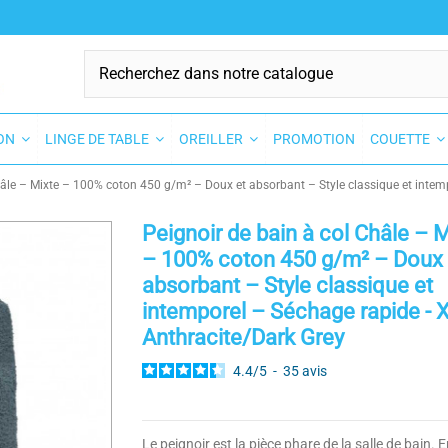
SON
LINGE DE TABLE
OREILLER
PROMOTION
COUETTE
hâle – Mixte – 100% coton 450 g/m² – Doux et absorbant – Style classique et intem
Peignoir de bain à col Châle – 
– 100% coton 450 g/m² – Doux 
absorbant – Style classique et
intemporel – Séchage rapide - X
Anthracite/Dark Grey
4.4
/
5
-
35
avis
Le peignoir est la pièce phare de la salle de bain. E