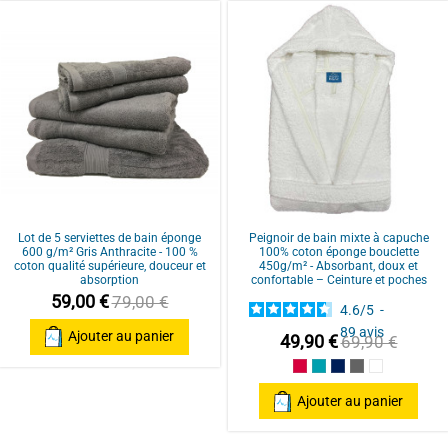
100% Coton
CONFORT MAXIMAL : peignoir à col c
moelleux et absorbant. Idéal pour s
détente absolue.
Basé sur
35
avis soumis à un
contrôle
QUALITÉ SUPÉRIEURE : coton épais, 
Voir tous les avis sur ce site
fréquents, le peignoir conserve coul
STYLE CLASSIQUE ET ÉLÉGANT : col c
Disponible en plusieurs coloris unis,
UNISEXE ET MULTI-TAILLES : peigno
Lot de 5 serviettes de bain éponge
Peignoir de bain mixte à capuche
Ceinture sous-passante et 2 poches 
600 g/m² Gris Anthracite - 100 %
100% coton éponge bouclette
pratique au quotidien.
coton qualité supérieure, douceur et
450g/m² - Absorbant, doux et
absorption
confortable – Ceinture et poches
FACILITÉ D’ENTRETIEN : lavable en m
59,00 €
79,00 €
4.6
/
5
-
hygiène et style réunis dans un peign
89
avis
Ajouter au panier
49,90 €
69,90 €
Framboise/Fuschia
Bleu Canard
Bleu Marine/Navy
Gris/Grey
Blanc/Whit
Ajouter au panier