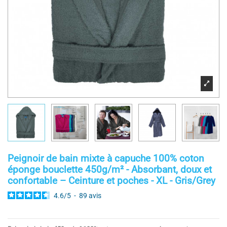
Peignoir de bain mixte à capuche 100% coton
éponge bouclette 450g/m² - Absorbant, doux et
confortable – Ceinture et poches - XL - Gris/Grey
4.6
/
5
-
89
avis