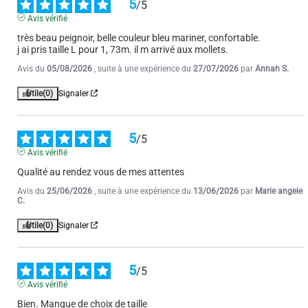
5
/
5
Avis vérifié
très beau peignoir, belle couleur bleu mariner, confortable. 

j ai pris taille L pour 1, 73m. il m arrivé aux mollets.
Avis du
05/08/2026
, suite à une expérience du
27/07/2026
par
Annah S.
Utile
(0)
Signaler
5
/
5
Avis vérifié
Qualité au rendez vous de mes attentes
Avis du
25/06/2026
, suite à une expérience du
13/06/2026
par
Marie angele
C.
Utile
(0)
Signaler
5
/
5
Avis vérifié
Bien. Manque de choix de taille