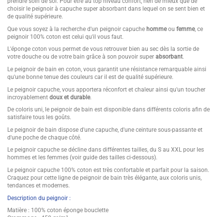
prendre soin de soi. Pour être au top niveau confort, rien de mieux que de
choisir le peignoir à capuche super absorbant dans lequel on se sent bien et
de qualité supérieure.
Que vous soyez à la recherche d'un peignoir capuche
homme
ou
femme
, ce
peignoir 100% coton est celui qu'il vous faut.
L'éponge coton vous permet de vous retrouver bien au sec dès la sortie de
votre douche ou de votre bain grâce à son pouvoir super
absorbant
.
Le peignoir de bain en coton, vous garantit une résistance remarquable ainsi
qu'une bonne tenue des couleurs car il est de qualité supérieure.
Le peignoir capuche, vous apportera réconfort et chaleur ainsi qu'un toucher
incroyablement
doux et durable
.
De coloris uni, le peignoir de bain est disponible dans différents coloris afin de
satisfaire tous les goûts.
Le peignoir de bain dispose d'une capuche, d'une ceinture sous-passante et
d'une poche de chaque côté.
Le peignoir capuche se décline dans différentes tailles, du S au XXL pour les
hommes et les femmes (voir guide des tailles ci-dessous).
Le peignoir capuche 100% coton est très confortable et parfait pour la saison.
Craquez pour cette ligne de peignoir de bain très élégante, aux coloris unis,
tendances et modernes.
Description du peignoir :
Matière : 100% coton éponge bouclette