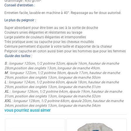
Grammage : 450 gr/m²
Conseil d'entretien :
Entretien facile, lavable en machine à 40°. Repassage au fer doux autorisé.
Le plus du peignoir :
Super absorbant pour être bien au sec à la sortie de douche
Couleurs unies élégantes et résistantes au lavage
Large palette de couleurs élégantes et intemporelles
Très pratique avec sa capuche pour les cheveux mouillés
Ceinture permettent d'ajuster à votre taille et d'apporter de la chaleur
Peignoir capuche en coton aussi bien pour les hommes que pour les femmes
Guide des tailles :
S
: longueur 120cm, 1/2 poitrine 52cm, épaule 16cm, hauteur de manche
28cm,position des onglets 13cm, longueur de manche 49cm.
M
: longueur 122cm, 1/2 poitrine 56cm, épaule 17cm, hauteur de manche
29cm, position des onglets 13cm, longueur de manche 50cm
L
: longueur 124cm, 1/2 poitrine 60cm, épaule 18cm, hauteur de manche
29cm, position des onglets 13cm, longueur de manche 51cm
XL
: longueur 126cm, 1/2 poitrine 64cm, épaule 19cm, hauteur de manche
31cm, position des onglets 13cm, longueur de manche 52cm
XXL
: longueur 128cm, 1/2 poitrine 68cm, épaule 20cm, hauteur de manche
34cm, position des onglets 13cm, longueur de manche 54cm
vous pourriez aussi aimer
4.6
Hauteur / Épaisseur
1
/
5
Composition
100% Coton
Points Forts 1
100% COTON ÉPAIS ET ABSORBANT :