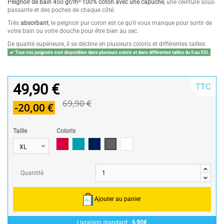
Peignoir de bain 450 gr/m² 100% coton avec une capuche
, une ceinture sous-
passante et des poches de chaque côté.
Très
absorbant
, le peignoir pur coton est ce qu'il vous manque pour sortir de
votre bain ou votre douche pour être bien au sec.
De qualité supérieure, il se décline en plusieurs coloris et différentes tailles.
Tous nos peignoirs sont disponibles dans plusieurs coloris et dans différentes tailles du S au XXL
49,90 €
TTC
69,90 €
-20,00 €
Taille
Coloris
Framboise/Fuschia
Bleu Canard
Bleu Marine/Navy Blue
Gris/Grey
Blanc/White
Quantité
Ajouter au panier
Livraison standard :
6,90€