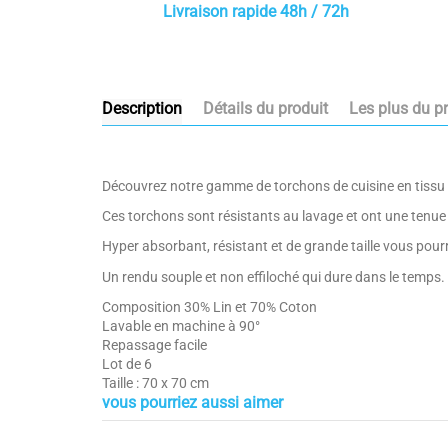
Livraison rapide 48h / 72h
Description
Détails du produit
Les plus du p
Découvrez notre gamme de torchons de cuisine en tissu 
Ces torchons sont résistants au lavage et ont une tenu
Hyper absorbant, résistant et de grande taille vous pour
Un rendu souple et non effiloché qui dure dans le temps.
Composition 30% Lin et 70% Coton
Lavable en machine à 90°
Repassage facile
Lot de 6
Taille : 70 x 70 cm
vous pourriez aussi aimer
Composition 55% Lin et 45% Coton
Composition
Lavable en machine à 40°