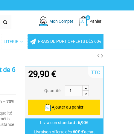
0
Mon Compte
Panier
FRAIS DE PORT OFFERTS DÈS 60€
LITERIE
t de 6
29,90 €
TTC
Quantité
in – 70%
Ajouter au panier
qualité
 métis
Livraison standard :
6,90€
sistance
Livraison offerte dès
60€
d’achat