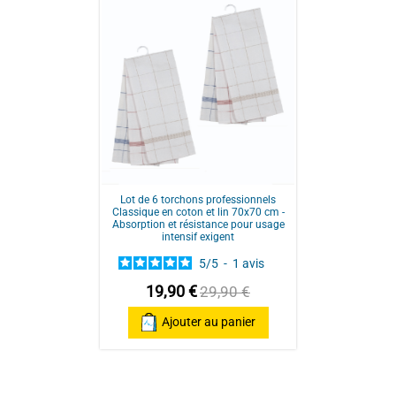
Blanc, bleu, rouge, noir
70x70 cm
Tissu métis de qualité supérieure : 
Basé sur
6
avis soumis à un
offrent un parfait équilibre entre ab
contrôle
utilisation durable et efficace au quo
Voir tous les avis sur ce site
Excellente capacité d’absorption : G
sèchent rapidement la vaisselle, les
après de nombreux lavages.
Format généreux et pratique : Avec 
Lot de 6 torchons professionnels
une prise en main confortable et une
Classique en coton et lin 70x70 cm -
séchage à l’essuyage.
Absorption et résistance pour usage
intensif exigent
Lot assorti et esthétique : Ce pack 
5
/
5
-
1
avis
intemporelles, avec 2 noirs, 2 verts 
harmonieuse à votre cuisine.
19,90 €
29,90 €
Polyvalents et faciles d’entretien : 
Ajouter au panier
lavables en machine, conservent leur