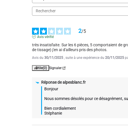
Avis vérifié
Bon rapport qualité prix
Avis du
07/05/2023
, suite à une expérience du
03/04/2023
p
Utile
(1)
Signaler
2
/
5
Avis vérifié
très insatisfaite. Sur les 6 pièces, 5 comportaient de g
de tissage) j'en ai d'ailleurs pris des photos.
Avis du
30/11/2025
, suite à une expérience du
20/11/2025
p
Utile
(0)
Signaler
Réponse de
alpesblanc.fr
Bonjour 

Nous sommes désolés pour ce désagrément, suite
Bien cordialement

Stéphanie