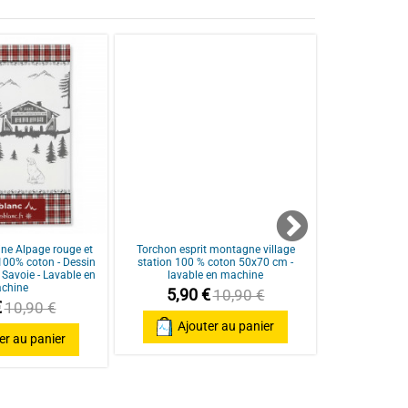
 trou dans le tissu. Grands fils qui dépassent  et défaut 
ine Alpage rouge et
Torchon esprit montagne village
Torchon de c
100% coton - Dessin
station 100 % coton 50x70 cm -
50x70 cm - 1
Savoie - Lavable en
lavable en machine
chalet rustiqu
chine
5,90 €
5,90
10,90 €
€
10,90 €
Ajouter au panier
Ajo
er au panier