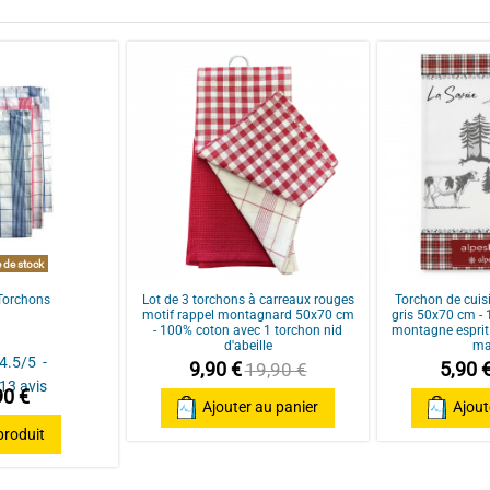
ros défauts de tissage (bouloches impossible de couper au risque d'avoir un
ar
Marie-Blanche L.
 à notre échange téléphonique, on vous renvoie un lot de 6 torchons.

 de stock
 Torchons
Lot de 3 torchons à carreaux rouges
Torchon de cuis
motif rappel montagnard 50x70 cm
gris 50x70 cm - 
- 100% coton avec 1 torchon nid
montagne esprit 
d'abeille
ma
4.5
/
5
-
9,90 €
5,90 
19,90 €
13
avis
90 €
Ajouter au panier
Ajout
 produit
ar
Murielle R.