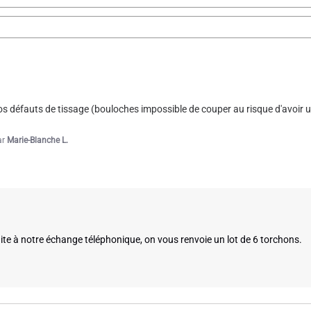
ar
A.A.
ros défauts de tissage (bouloches impossible de couper au risque d'avoir un
1
2
ar
Marie-Blanche L.
 à notre échange téléphonique, on vous renvoie un lot de 6 torchons.
