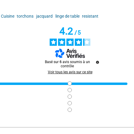
Cuisine
torchons
jacquard
linge de table
resistant
4.2
/
5
 finission
ar
Emilie L.
Basé sur
6
avis soumis à un
contrôle
Voir tous les avis sur ce site
 ce sera bien pratique en cuisine. Le prix pour le lot de 6 est excellent.
ar
N.P.