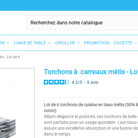
SON
LINGE DE TABLE
OREILLER
PROMOTION
COUETTE
s - Lot de 6
Torchons à carreaux métis - Lo
4.2
/
5
-
6
avis
Lot de 6 torchons de cuisine en tissu métis (30% l
coton)
Alliant élégance et praticité, ces torchons de belle 
sont parfaits pour un usage quotidien. Leur tissu
assure une excellente absorption et une bonne ré
dans le temps.