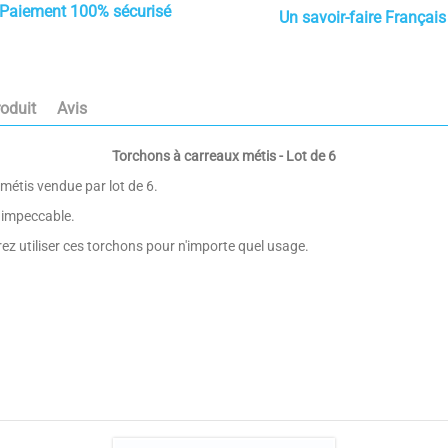
Paiement 100% sécurisé
Un savoir-faire Français
roduit
Avis
Torchons à carreaux métis - Lot de 6
métis vendue par lot de 6.
e impeccable.
rez utiliser ces torchons pour n'importe quel usage.
4.2
70% coton 30% lin
/
5