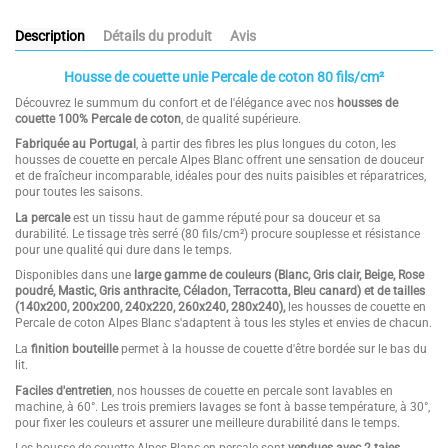
Description
Détails du produit
Avis
Housse de couette unie Percale de coton 80 fils/cm²
Découvrez le summum du confort et de l'élégance avec nos
housses de
couette 100% Percale de coton
, de qualité supérieure.
Fabriquée au Portugal
, à partir des fibres les plus longues du coton, les
housses de couette en percale Alpes Blanc offrent une sensation de douceur
et de fraîcheur incomparable, idéales pour des nuits paisibles et réparatrices,
pour toutes les saisons.
La percale
est un tissu haut de gamme réputé pour sa douceur et sa
durabilité. Le tissage très serré (80 fils/cm²) procure souplesse et résistance
pour une qualité qui dure dans le temps.
Disponibles dans une
large gamme de couleurs (Blanc, Gris clair, Beige, Rose
poudré, Mastic, Gris anthracite, Céladon, Terracotta, Bleu canard) et de tailles
(140x200, 200x200, 240x220, 260x240, 280x240)
,
les housses de couette en
Percale de coton Alpes Blanc s'adaptent à tous les styles et envies de chacun.
La
finition bouteille
permet à la housse de couette d'être bordée sur le bas du
lit.
Faciles d'entretien
, nos housses de couette en percale sont lavables en
machine, à 60°. Les trois premiers lavages se font à basse température, à 30°,
pour fixer les couleurs et assurer une meilleure durabilité dans le temps.