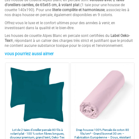
Les housse de couette Alpes Blanc en percale sont
vendues avec 2 taies
d'oreillers carrées, de 65x65 cm, à volant plat
(1 taie pour une housse de
couette 140x190). Pour une
literie complète et harmonieuse
, associez-les à
nos draps housse en percale, également disponibles en 9 coloris.
Offrez-vous le luxe et le confort ultimes pour des années à venir, en
investissant dans la qualité et le bien-être.
Les houses de couette Alpes Blanc en percale sont certifiées du
Label Oeko-
Tex
®
, répondant à un cahier des charges très strict et justifiant que le produit
ne contient aucune substance toxique pour le corps et l'environnement.
vous pourriez aussi aimer
4.9
Composition
100 % Percale de coton
/
5
Couleurs
Blanc, Gris clair, Beige, Rose poudré,
Mastic, Gris anthracite, Céladon,
Terracotta, Bleu canard
Finition
Bouteille
Basé sur
15
avis soumis à un
Tissage
80 fils/cm²
contrôle
Voir tous les avis sur ce site
Provenance
Portugal
Livré avec
2 taies d'oreillers carrées
5
étoiles
14
Points Forts 1
QUALITÉ PREMIUM : 100 % percale de
4
étoiles
1
coton 80 fils/cm². Tissage serré avec
3
étoiles
0
Lot de 2 taies d’oreiller percale 80 fils à
Drap housse 100% Percale de coton 80
les plus longues fibres du coton. Tissu
volant plat - 100 % coton fibres longues,
fils/cm² - Grand bonnet 30 cm –
2
étoiles
0
respirant qui procure souplesse,
douceur premium, grand teint, Oeko-Tex
Fabrication Européenne – Doux, résistant