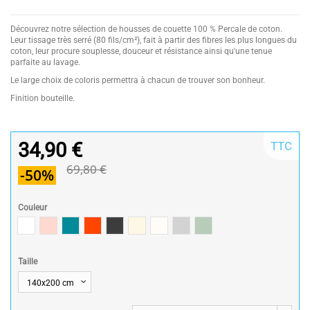
Découvrez notre sélection de housses de couette 100 % Percale de coton.
Leur tissage très serré (80 fils/cm²), fait à partir des fibres les plus longues du
coton, leur procure souplesse, douceur et résistance ainsi qu'une tenue
parfaite au lavage.
Le large choix de coloris permettra à chacun de trouver son bonheur.
Finition bouteille.
34,90 €
TTC
69,80 €
-50%
Couleur
Blanc
Rose poudré / Light pink
Bleu Canard
Terracotta
Anthracite
Mastic
Naturel
gris clair
celadon
Taille