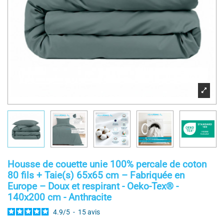
Housse de couette unie 100% percale de coton
80 fils + Taie(s) 65x65 cm – Fabriquée en
Europe – Doux et respirant - Oeko-Tex® -
140x200 cm - Anthracite
4.9
/
5
-
15
avis