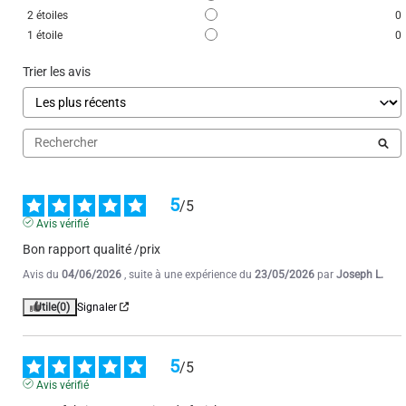
5
/
5
2
étoiles
0
Avis vérifié
1
étoile
0
Bon produit
Trier les avis
Avis du
12/02/2026
, suite à une expérience du
02/02/2026
par
JACQUELINE
N.
Utile
(0)
Signaler
1
2
3
5
/
5
Avis vérifié
Bon rapport qualité /prix
Avis du
04/06/2026
, suite à une expérience du
23/05/2026
par
Joseph L.
Utile
(0)
Signaler
5
/
5
Avis vérifié