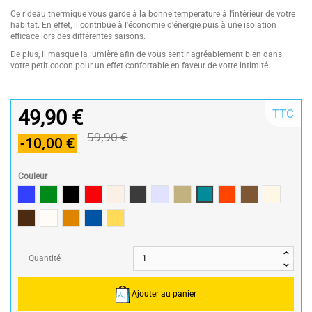
Ce rideau thermique vous garde à la bonne température à l'intérieur de votre
habitat. En effet, il contribue à l'économie d'énergie puis à une isolation
efficace lors des différentes saisons.
De plus, il masque la lumière afin de vous sentir agréablement bien dans
votre petit cocon pour un effet confortable en faveur de votre intimité.
49,90 €
TTC
59,90 €
-10,00 €
Couleur
Bleu
Vert
Noir
Rouge / Red
Lin
Anthracite/Dark Grey
Perle
Ecru
Bleu Canard
Terracotta
Taupe
Mastic
Chocolat
Naturel
Poterie
Pétrole
ocre
Quantité
Ajouter au panier