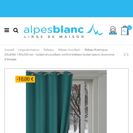
0
Accueil
Linge de maison
Rideaux
Rideau Occultant
Rideau thermique
GALENA 140x260 cm - Isolant et occultant, confort intérieur toutes saison, économie
d'énergie
-10,00 €