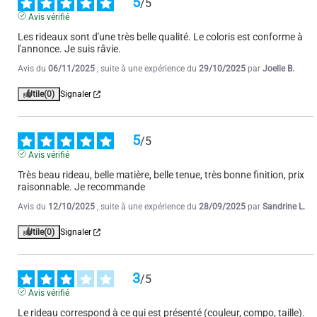
5
/
5
affirme "Un savoir-faire français". On a l'espoir d'avoir un produit fait 
Avis vérifié
en France, mais b
...
voir plus
Les rideaux sont d'une très belle qualité. Le coloris est conforme à 
l'annonce. Je suis râvie.
Avis du
10/11/2023
, suite à une expérience du
19/10/2023
par
A.A.
Avis du
06/11/2025
, suite à une expérience du
29/10/2025
par
Joelle B.
Utile
(3)
Signaler
Utile
(0)
Signaler
5
/
5
5
/
5
Avis vérifié
Avis vérifié
Très bon produit, conforme au descriptif
Très beau rideau, belle matière, belle tenue, très bonne finition, prix 
Avis du
08/11/2023
, suite à une expérience du
03/10/2023
par
A.A.
raisonnable. Je recommande
Avis du
12/10/2025
, suite à une expérience du
28/09/2025
par
Sandrine L.
Utile
(0)
Signaler
Utile
(0)
Signaler
5
/
5
Avis vérifié
3
/
5
Ces rideaux correspondent exactement à ce qui était décrit et ce 
Avis vérifié
que j'attendais
Le rideau correspond à ce qui est présenté (couleur, compo, taille). 