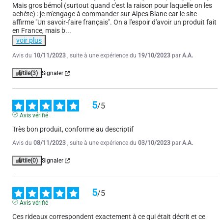
Avis du
16/09/2023
, suite à une expérience du
02/08/2023
par
A.A.
Mais gros bémol (surtout quand c'est la raison pour laquelle on les 
achète) : je m'engage à commander sur Alpes Blanc car le site 
Utile
(0)
Signaler
affirme "Un savoir-faire français". On a l'espoir d'avoir un produit fait 
en France, mais b
...
voir plus
1
2
Avis du
10/11/2023
, suite à une expérience du
19/10/2023
par
A.A.
Utile
(3)
Signaler
5
/
5
Avis vérifié
Très bon produit, conforme au descriptif
Avis du
08/11/2023
, suite à une expérience du
03/10/2023
par
A.A.
Utile
(0)
Signaler
5
/
5
Avis vérifié
Ces rideaux correspondent exactement à ce qui était décrit et ce 