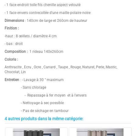
- 1 face endroit toile fils chenille aspect velouté
- 1 face envers contrecollée d'une maille polaire noire
Dimensions
: 140cm de large et 260cm de hauteur
Finition :
-haut : 8 œillets / diamètre 4 cm
- bas : droit
Composition :
1 rideau 140x260cm
Coloris :
Anthracite , Ecru , Ocre , Canard , Taupe , Rouge, Naturel, Perle, Mastic,
Chocolat, Lin
Entretien
: - Lavage à 30 ° maximum
- Sans chlorage
- Repassage à fer moyen et à l'envers
- Nettoyage à sec possible
- Pas de séchage en tambour
4 autres produits dans la même catégorie:
4.7
Hauteur / Épaisseur
260 cm
/
5
Largeur
140 cm