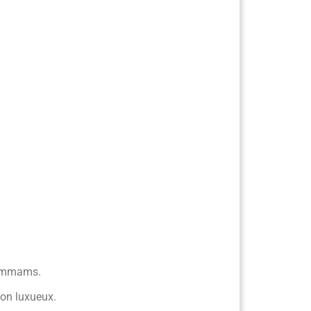
 hammams.
ton luxueux.