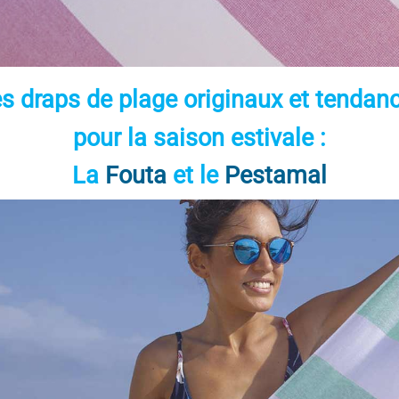
s draps de plage originaux et tendan
pour la saison estivale :
La
Fouta
et le
Pestamal