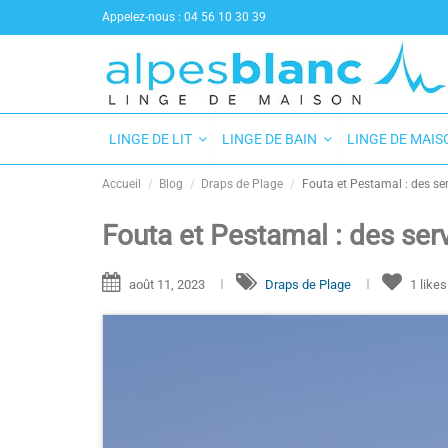
Appelez-nous :
04 56 10 30 39
LINGE DE LIT
LINGE DE BAIN
LINGE DE MAI
Accueil
Blog
Draps de Plage
Fouta et Pestamal : des se
Fouta et Pestamal : des ser
août 11, 2023
Draps de Plage
1
like