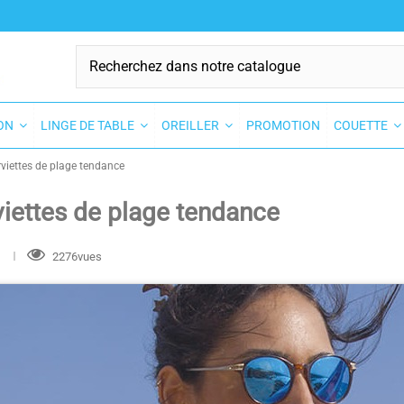
SON
LINGE DE TABLE
OREILLER
PROMOTION
COUETTE
rviettes de plage tendance
viettes de plage tendance
s
2276vues