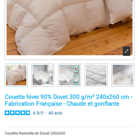
Couette hiver 90% Duvet 300 g/m² 240x260 cm -
Fabrication Française - Chaude et gonflante
4.9
/
5
-
40
avis
Couette Naturelle en Duvet 240x260