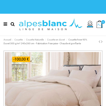
0
Accueil
Couette
Couette Naturelle
Couette en duvet
Couette hiver 90%
Duvet 300 g/m² 240x260 cm - Fabrication Française - Chaude et gonflante
-100,00 €