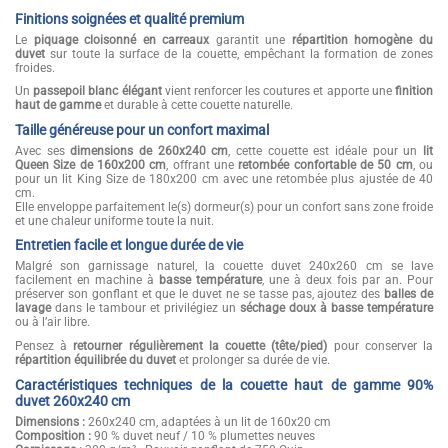
Finitions soignées et qualité premium
Le
piquage cloisonné en carreaux
garantit une
répartition homogène du
duvet
sur toute la surface de la couette, empêchant la formation de zones
froides.
Un
passepoil blanc élégant
vient renforcer les coutures et apporte une
finition
haut de gamme
et durable à cette couette naturelle.
Taille généreuse pour un confort maximal
Avec ses
dimensions de 260x240 cm
, cette couette est idéale pour un
lit
Queen Size de 160x200 cm
, offrant une
retombée confortable de 50 cm
, ou
pour un lit King Size de 180x200 cm avec une retombée plus ajustée de 40
cm.
Elle enveloppe parfaitement le(s) dormeur(s) pour un confort sans zone froide
et une chaleur uniforme toute la nuit.
Entretien facile et longue durée de vie
Malgré son garnissage naturel, la couette duvet 240x260 cm se lave
facilement en machine à
basse température
, une à deux fois par an. Pour
préserver son gonflant et que le duvet ne se tasse pas, ajoutez des
balles de
lavage
dans le tambour et privilégiez un
séchage doux à basse température
ou à l’air libre.
Pensez à
retourner régulièrement la couette (tête/pied)
pour conserver la
répartition équilibrée du duvet
et prolonger sa durée de vie.
Caractéristiques techniques de la couette haut de gamme 90%
duvet 260x240 cm
Dimensions :
260x240 cm, adaptées à un lit de 160x20 cm
Composition :
90 % duvet neuf / 10 % plumettes neuves