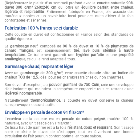
(Re)découvrez le plaisir d’un sommeil profond avec la
couette naturelle 90%
duvet 300 g/m² 260x240 cm
qui offre un
équilibre parfait entre chaleur,
légèreté et respirabilité
. Entièrement fabriquée en France, elle associe des
matériaux nobles et un savoir-faire local pour des nuits d’hiver à la fois
confortables et aériennes.
Fabrication 100 % française et durable
Cette couette en duvet est confectionnée en France selon des standards de
qualité rigoureux.
Le
garnissage neuf
, composé de
90 % de duvet et 10 % de plumettes de
canard français
, est soigneusement
trié, lavé puis stérilisé à haute
température
. Ce traitement garantit une
hygiène parfaite
et une
propriété
anallergique
, ce qui la rend adaptée à tous.
Garnissage chaud, respirant et léger
Avec un
garnissage de 300 g/m²
, cette
couette chaude
offre un
indice de
chaleur TOG de 12,5
, idéal pour les chambres fraîches ou non chauffées.
Son duvet d’exception, au
pouvoir gonflant de 750 Cuin
, crée une enveloppe
d’air isolante qui maintient la température corporelle tout en restant d’une
légèreté incomparable
.
Naturellement
thermorégulatrice
, la couette en duvet conserve la chaleur
sans provoquer de surchauffe.
Enveloppe en percale de coton 91 fils/cm²
L’extérieur de la couette est en
percale de coton peigné,
matière 100 %
naturelle, avec un tissage de 91 fils/cm².
Ce tissu haut de gamme est à la fois
résistant, doux et respirant
. Son tissage
serré empêche le duvet de s’échapper, tout en favorisant une bonne
circulation de l’air
pour un confort optimal en toute saison.