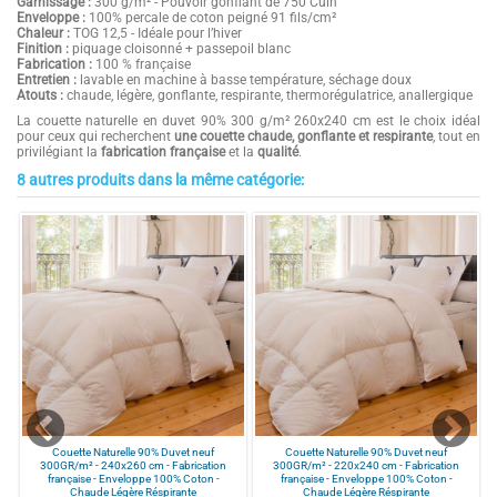
Garnissage :
300 g/m² - Pouvoir gonflant de 750 Cuin
Enveloppe :
100% percale de coton peigné 91 fils/cm²
Chaleur :
TOG 12,5 - Idéale pour l’hiver
Finition :
piquage cloisonné + passepoil blanc
Fabrication :
100 % française
Entretien :
lavable en machine à basse température, séchage doux
Atouts :
chaude, légère, gonflante, respirante, thermorégulatrice, anallergique
La couette naturelle en duvet 90% 300 g/m² 260x240 cm est le choix idéal
pour ceux qui recherchent
une couette chaude, gonflante et respirante
, tout en
privilégiant la
fabrication française
et la
qualité
.
8 autres produits dans la même catégorie:
4.9
Composition
90% duvet neuf
/
5
Couleurs
blanche
Finition
Piquage en carreaux, passepoil blanc
Provenance
Made in France
Basé sur
40
avis soumis à un
Grammage
300 g/m²
contrôle
Taille
240x260
Voir tous les avis sur ce site
Points Forts 1
FABRICATION FRANÇAISE PREMIUM :
5
étoiles
36
couette naturelle 90 % duvet
entièrement fabriquée en France.
4
étoiles
3
Qualité haut de gamme, finitions
3
étoiles
1
Couette Naturelle 90% Duvet neuf
Couette Naturelle 90% Duvet neuf
soignées et matériaux durables pour
300GR/m² - 240x260 cm - Fabrication
300GR/m² - 220x240 cm - Fabrication
2
étoiles
0
un confort exceptionnel.
française - Enveloppe 100% Coton -
française - Enveloppe 100% Coton -
Chaude Légère Réspirante
Chaude Légère Réspirante