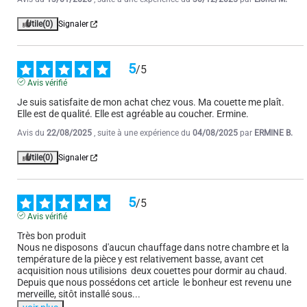
Utile
(0)
Signaler
Utile
(0)
Signaler
3
/
5
5
/
5
Avis vérifié
Avis vérifié
Après 5 nuits d’utilisation, je suis cependant déçue par le niveau de 
Je suis satisfaite de mon achat chez vous. Ma couette me plaît.

chaleur, que je ne trouve pas à la hauteur de ce qui était indiqué.

Elle est de qualité. Elle est agréable au coucher. Ermine.
Au vu du prix initial, de la taille et des caractéristiques annoncées, je 
m’attendais à un confort thermique nettement supérieur.

Avis du
22/08/2025
, suite à une expérience du
04/08/2025
par
ERMINE B.
Cette couette reste néanmoins 
...
voir plus
Utile
(0)
Signaler
Avis du
06/02/2026
, suite à une expérience du
27/01/2026
par
Martine B.
Utile
(0)
Signaler
5
/
5
Avis vérifié
Très bon produit

1
2
3
4
5
6
8
Nous ne disposons  d'aucun chauffage dans notre chambre et la 
température de la pièce y est relativement basse, avant cet 
acquisition nous utilisions  deux couettes pour dormir au chaud. 
Depuis que nous possédons cet article  le bonheur est revenu une 
merveille, sitôt installé sous
...