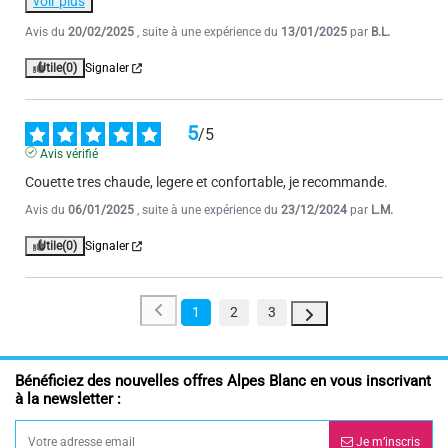
voir plus
Avis du
20/02/2025
, suite à une expérience du
13/01/2025
par
B.L.
Utile
(0)
Signaler
5
/
5
Avis vérifié
Couette tres chaude, legere et confortable, je recommande.
Avis du
06/01/2025
, suite à une expérience du
23/12/2024
par
L.M.
Utile
(0)
Signaler
1
2
3
Bénéficiez des nouvelles offres Alpes Blanc en vous inscrivant
à la newsletter :
Je m’inscris