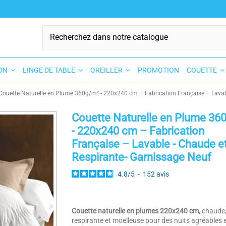
SON
LINGE DE TABLE
OREILLER
PROMOTION
COUETTE
Couette Naturelle en Plume 360g/m² - 220x240 cm – Fabrication Française – Lavab
Couette Naturelle en Plume 36
- 220x240 cm – Fabrication
Française – Lavable - Chaude e
Respirante- Garnissage Neuf
4.8
/
5
-
152
avis
Couette naturelle en plumes 220x240 cm
, chaude
respirante et moelleuse pour des nuits agréables 