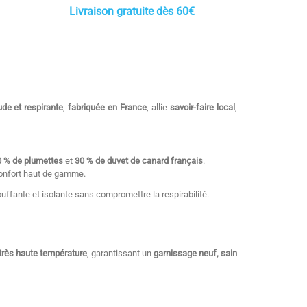
Livraison gratuite dès 60€
de et respirante
,
fabriquée en France
, allie
savoir-faire local
,
0 % de plumettes
et
30 % de duvet de canard français
.
confort haut de gamme.
ouffante et isolante sans compromettre la respirabilité.
à très haute température
, garantissant un
garnissage neuf, sain