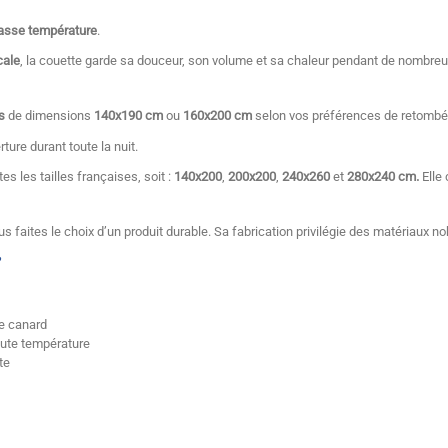
basse température
.
cale
, la couette garde sa douceur, son volume et sa chaleur pendant de nombre
s
de dimensions
140x190 cm
ou
160x200 cm
selon vos préférences de retombé
ture durant toute la nuit.
s les tailles françaises, soit :
140x200
,
200x200
,
240x260
et
280x240 cm.
Elle 
ous faites le choix d’un produit durable. Sa fabrication privilégie des matériaux n
?
de canard
haute température
te
blanche