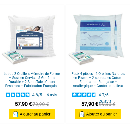
4.8
/
5
220x240
COUETTE HIVER 360G/M² : Son gram
temps froid. Excellente isolation ther
Basé sur
152
avis soumis à un
FABRICATION FRANÇAISE : Couette 
contrôle
nobles pour un confort luxueux, idéal
Voir tous les avis sur ce site
GARNISSAGE NEUF : 70% plumettes e
gonflant naturel, elle apporte chaleur 
anallergique.
ENVELOPPE PERCALE : 100% Coton, ma
Lot de 2 Oreillers Mémoire de Forme
Pack 4 pièces : 2 Oreillers Naturels
doux et résistant, pour une couette 
– Soutien Cervical & Gonflant
en Plume + 2 sous taies Coton -
finition passepoil.
Durable + 2 Sous-Taies Coton
Fabrication Française –
Respirant – Fabrication Française
Anallergique – Confort moelleux
TOUTES TAILLES FRANÇAISES DISPON
4.8
/
5
-
6
avis
4.7
/
5
-
240x220, 260x240 et 280x240 cm pour
26
avis
57,90 €
57,90 €
79,90 €
69,90 €
Ajouter au panier
Ajouter au panier