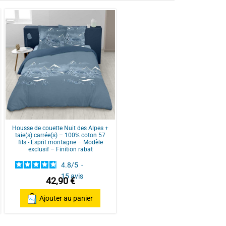
mage généreux assure chaleur et bien-être même par
mique et régulation de la chaleur, sans alourdir la literie.
haut de gamme conçue en France avec des matériaux
e pour vos nuits d'hiver.
t 30% duvet de canard blanc français. Pouvoir
137
et légèreté. Elle convient à tous car elle est
10
2
tière naturelle, tissage de 91 fils/cm², au toucher
1
Housse de couette Nuit des Alpes +
durable et respirante. Piquage à carreaux cloisonnés et
taie(s) carrée(s) – 100% coton 57
2
fils - Esprit montagne – Modèle
exclusif – Finition rabat
IBLES : Couette disponible en 140x200, 200x200,
4.8
/
5
-
 convenir à toutes les literies françaises.
15
avis
42,90 €
Ajouter au panier