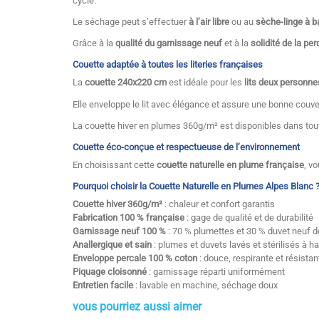
cycle.
Le séchage peut s’effectuer
à l’air libre
ou au
sèche-linge à 
Grâce à la
qualité du garnissage neuf
et à la
solidité de la per
Couette adaptée à toutes les literies françaises
La
couette 240x220 cm
est idéale pour les
lits deux personne
Elle enveloppe le lit avec élégance et assure une bonne couver
La couette hiver en plumes 360g/m² est disponibles dans toute
Couette éco-conçue et respectueuse de l’environnement
En choisissant cette
couette naturelle en plume française
, v
Pourquoi choisir la Couette Naturelle en Plumes Alpes Blanc 
Couette hiver 360g/m²
: chaleur et confort garantis
Fabrication 100 % française
: gage de qualité et de durabilité
Garnissage neuf 100 %
: 70 % plumettes et 30 % duvet neuf 
Anallergique et sain
: plumes et duvets lavés et stérilisés à 
Enveloppe percale 100 % coton
: douce, respirante et résistan
Piquage cloisonné
: garnissage réparti uniformément
Entretien facile
: lavable en machine, séchage doux
vous pourriez aussi aimer
Couleurs