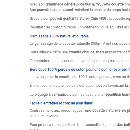
Avec son
grammage généreux de 360 g/m²
, cette
couette hiv
Son
pouvoir isolant naturel
maintient la chaleur du corps tout 
Grâce à son
pouvoir gonflant naturel (Cuin 480)
, la couette r
Résultat : un confort durable, un volume toujours équilibré et 
Garnissage 100 % naturel et durable
Le garnissage de la couette naturelle 360g/m² est composé 
Cette alliance offre une
couette chaude, mais respirante
, par
Et contrairement aux couettes synthétiques, les plumes et duv
Enveloppe 100 % percale de coton pour une bonne respirabilit
L’enveloppe de la couette est
100 % coton percale
,
avec un t
Elle empêche les plumes de s’échapper tout en favorisant la circ
Le
piquage à carreaux
cloisonnés assure une
répartition ho
Facile d’entretien et conçue pour durer
Contrairement aux idées reçues, une
couette naturelle en 
plusieurs lavages.
Pour préserver son gonflant, il est conseillé d’ajouter
des bal