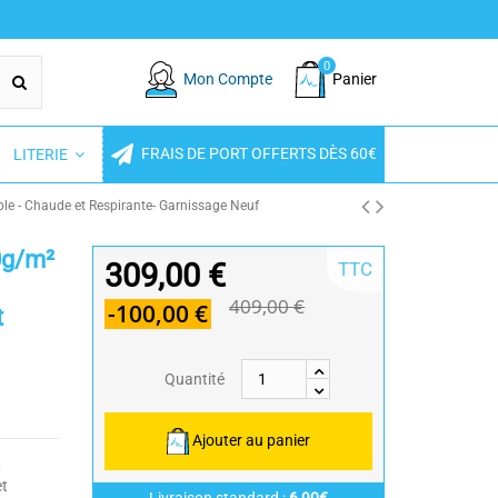
0
Mon Compte
Panier
FRAIS DE PORT OFFERTS DÈS 60€
LITERIE
le - Chaude et Respirante- Garnissage Neuf
0g/m²
309,00 €
TTC
409,00 €
-100,00 €
t
Quantité
Ajouter au panier
,
et