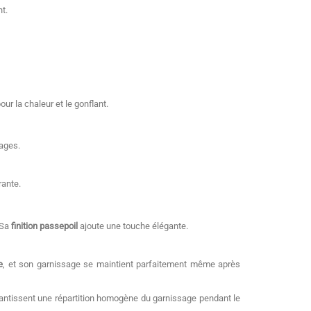
nt.
our la chaleur et le gonflant.
vages.
rante.
 Sa
finition passepoil
ajoute une touche élégante.
e
, et son garnissage se maintient parfaitement même après
antissent une répartition homogène du garnissage pendant le