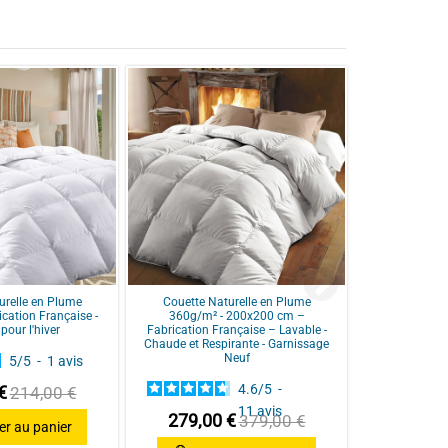
urelle en Plume
Couette Naturelle en Plume
cation Française -
360g/m² - 200x200 cm –
our l'hiver
Fabrication Française – Lavable -
Chaude et Respirante - Garnissage
Neuf
5
/
5
-
1
avis
4.6
/
5
-
€
214,00 €
11
avis
279,00 €
379,00 €
er au panier