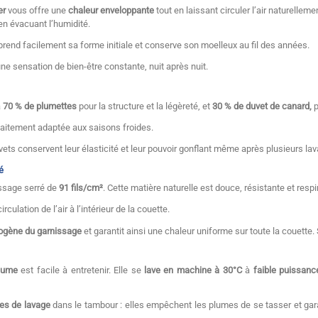
er
vous offre une
chaleur enveloppante
tout en laissant circuler l’air naturelleme
en évacuant l’humidité.
eprend facilement sa forme initiale et conserve son moelleux au fil des années.
une sensation de bien-être constante, nuit après nuit.
à
70 % de plumettes
pour la structure et la légèreté, et
30 % de duvet de canard,
p
faitement adaptée aux saisons froides.
ets conservent leur élasticité et leur pouvoir gonflant même après plusieurs la
é
issage serré de
91 fils/cm²
. Cette matière naturelle est douce, résistante et respi
ulation de l’air à l’intérieur de la couette.
mogène du garnissage
et garantit ainsi une chaleur uniforme sur toute la couette.
plume
est facile à entretenir. Elle se
lave en machine à 30°C
à
faible puissanc
les de lavage
dans le tambour : elles empêchent les plumes de se tasser et gar