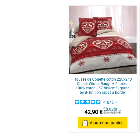
Taille
Points Forts 1
Points Forts 2
Points Forts 3
5
étoiles
4
étoiles
3
étoiles
Points Forts 4
2
étoiles
Housse de Couette coton 220x240
Chalet Winter Rouge + 2 taies -
1
étoile
100% coton - 57 fils/cm² - grand
teint- finition rabat à border
Trier les avis
Points Forts 5
4.8
/
5
-
38
avis
42,90 €
52,90 €
Ajouter au panier