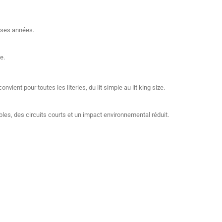
uses années.
e.
convient pour toutes les literies, du lit simple au lit king size.
obles, des circuits courts et un impact environnemental réduit.