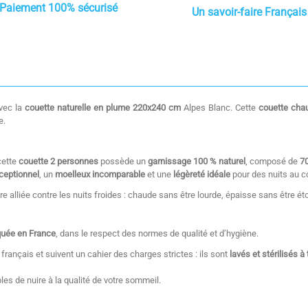
Paiement 100% sécurisé
Un savoir-faire Français
avec la
couette naturelle en plume 220x240 cm
Alpes Blanc. Cette
couette chau
e.
cette
couette 2 personnes
possède un
garnissage 100 % naturel
, composé de
7
xceptionnel
, un
moelleux incomparable
et une
légèreté idéale
pour des nuits au 
re alliée contre les nuits froides : chaude sans être lourde, épaisse sans être ét
quée en France
, dans le respect des normes de qualité et d’hygiène.
rançais et suivent un cahier des charges strictes : ils sont
lavés et stérilisés 
es de nuire à la qualité de votre sommeil.