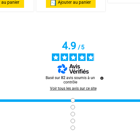
 au panier
Ajouter au panier
4.9
/
5
ar
Monique R.
Basé sur
82
avis soumis à un
contrôle
Voir tous les avis sur ce site
ar
SYLVIE P.