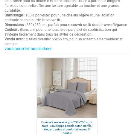
renommée pour sa douceur et sa résistance. Tissée à partir des longues
fibres du coton, elle offre une texture agréable au toucher et une grande
durabilité.
Garnissage :
100% polyester, pour une chaleur légère et une isolation
optimale sans alourdir le couvre-lit.
Dimensions :
230x250 cm, parfait pour recouvrir un lit double avec élégance.
Couleur :
Blanc uni, pour une touche de pureté et de sophistication qui
s'intègre facilement dans tous les styles de décoration.
Vendu avec :
2 taies d’oreiller 65x65 cm, pour un ensemble harmonieux et
complet.
vous pourriez aussi aimer
2
Composition
Enveloppe 100% percale de coton 85
/
5
fils / garnissage : 100% polyester
Dimension (en cm)
230x250 cm
Couleurs
Blanc
Livré avec
2 taies 65x65 cm
Basé sur
1
avis soumis à un
contrôle
Taille
230x250
Voir tous les avis sur ce site
5
étoiles
0
4
étoiles
0
3
étoiles
0
Couvre lit matelassé gris 230x250 cm +
taies - Enveloppe percale coton 85 fils,
2
étoiles
1
élégant, sobre et confortable pour lit
double