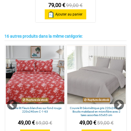
1
étoile
0
79,00 €
99,00 €
Trier les avis
Ajouter au panier
16 autres produits dans la même catégorie:
2
/
5
Avis vérifié
Les motifs sont un peu grossiers en terme de forme et le tissu est 
mince. Cela fait un effet assez net mais un peu cheap. Attention les 
taies d’oreillers sont immenses (75x75)
Avis du
25/06/2026
, suite à une expérience du
10/06/2026
par
Christine V.
Utile
(0)
Signaler
Rupture de stock
Rupture de stock
Couvre-lit Fleurs blanches sur fond rouge
Couvre lit Géométrique gris 220x240 cm -
220x240cm C-1-63
Boutis matelassé en microfibre avec 2
taies assorties 65x65 cm
49,00 €
49,00 €
69,00 €
59,00 €