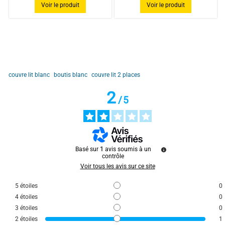
Voir le produit
Voir le produit
couvre lit blanc
boutis blanc
couvre lit 2 places
2
/
5
Basé sur
1
avis soumis à un
contrôle
Voir tous les avis sur ce site
5
étoiles
0
4
étoiles
0
3
étoiles
0
2
étoiles
1