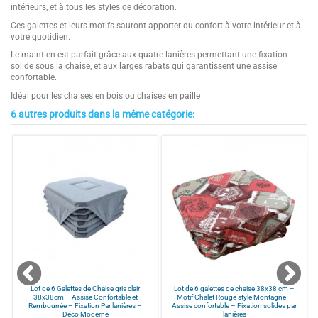
intérieurs, et à tous les styles de décoration.
Ces galettes et leurs motifs sauront apporter du confort à votre intérieur et à
votre quotidien.
Le maintien est parfait grâce aux quatre lanières permettant une fixation
solide sous la chaise, et aux larges rabats qui garantissent une assise
confortable.
Idéal pour les chaises en bois ou chaises en paille
6 autres produits dans la même catégorie:
4.7
Composition
50% Coton - 50% Polyester
/
5
Dimension (en cm)
38x38x3
Couleurs
Beige
Forme
Carrée
Basé sur
3
avis soumis à un
Taille
38x38
contrôle
Points Forts 1
LOT PRATIQUE ET ÉCONOMIQUE DE 6
Voir tous les avis sur ce site
GALETTES : idéal pour équiper toutes
les chaises de votre salle à manger ou
5
étoiles
2
cuisine, ce pack de 6 galettes de
4
étoiles
1
chaise vous garantit confort, praticité
et harmonie
3
étoiles
0
Lot de 6 Galettes de Chaise gris clair
Lot de 6 galettes de chaise 38x38 cm –
38x38cm – Assise Confortable et
Motif Chalet Rouge style Montagne –
2
étoiles
0
Points Forts 2
CONFORT OPTIMAL POUR VOS REPAS
Rembourrée – Fixation Par lanières –
Assise confortable – Fixation solides par
: avec leur rembourrage de 3 cm
Déco Moderne
lanières
1
étoile
0