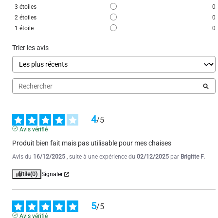
3
étoiles
0
Utile
(0)
Signaler
2
étoiles
0
1
étoile
0
5
/
5
Trier les avis
Avis vérifié
Très belle qualité ,réception rapide .,entièrement satisfait ,à 
recommander.
Avis du
16/05/2024
, suite à une expérience du
04/04/2024
par
A.A.
Utile
(0)
Signaler
4
/
5
Avis vérifié
Produit bien fait mais pas utilisable pour mes chaises
Avis du
16/12/2025
, suite à une expérience du
02/12/2025
par
Brigitte F.
Utile
(0)
Signaler
5
/
5
Avis vérifié