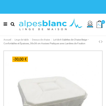
0
Accueil
Linge de table
Dessus de chaise
Lot de 6 Galettes de Chaise Beige –
Confortables et Épaisses, 38x38 cm Assises Pratiques avec Lanières de Fixation
-30,00 €