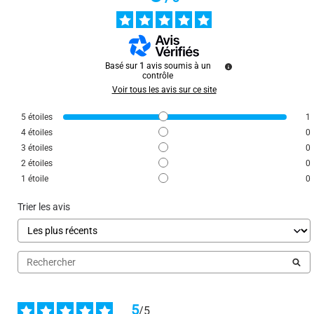
Basé sur
1
avis soumis à un
contrôle
Basé sur
1
avis soumis à un
Voir tous les avis sur ce site
contrôle
Voir tous les avis sur ce site
5
étoiles
1
4
5
étoiles
étoiles
0
1
3
4
étoiles
étoiles
0
0
2
3
étoiles
étoiles
0
0
1
2
étoile
étoiles
0
0
1
étoile
0
Trier les avis
Trier les avis
5
/
5
5
Avis vérifié
/
5