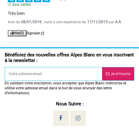
Avis vérifié
Très bien
Très bien
Avis du
08/01/2016
, suite à une expérience du
17/11/2015
par
A.A.
Avis du
08/01/2016
, suite à une expérience du
17/11/2015
par
A.A.
Utile
(0)
Signaler
Utile
(0)
Signaler
Bénéficiez des nouvelles offres Alpes Blanc en vous inscrivant
à la newsletter :
Je m’inscris
En validant votre inscription, vous acceptez que Alpes Blanc mémorise et
utilise votre adresse email dans le but de vous envoyer des lettre
d’informations.
Nous Suivre :