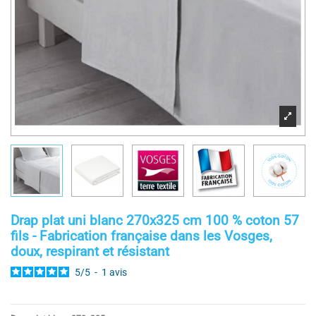
Drap plat uni blanc 270x325 cm 100 % coton 57
fils - Fabrication française dans les Vosges,
doux, respirant et résistant
5
/
5
-
1
avis