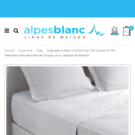
0
Accueil
Linge de lit
Drap
Drap plat uni blanc 270x325 cm 100 % coton 57 fils -
Fabrication française dans les Vosges, doux, respirant et résistant