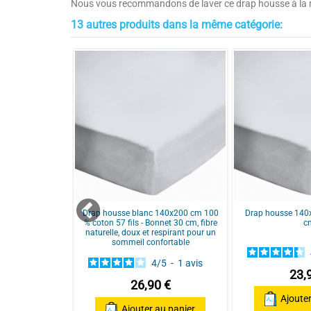
Nous vous recommandons de laver ce drap housse à la ma
13 autres produits dans la même catégorie:
Couleurs
Taille
5
étoiles
4
étoiles
3
étoiles
2
étoiles
le 78 fils/m²
Drap housse blanc 140x200 cm 100
Drap housse 140
0 cm
% coton 57 fils - Bonnet 30 cm, fibre
c
1
étoile
naturelle, doux et respirant pour un
sommeil confortable
Trier les avis
/
5
-
5
avis
4
/
5
-
1
avis
 €
23,
26,90 €
Anthracite / Dark grey
anc/White
Gris Clair / Light Grey
Ajouter
Ajouter au panier