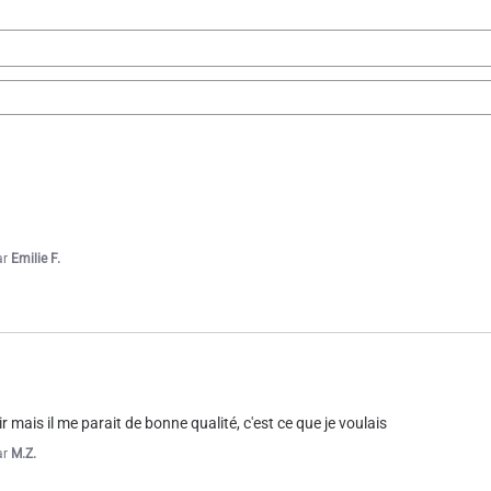
ar
A.A.
ar
A.A.
ar
Emilie F.
r mais il me parait de bonne qualité, c'est ce que je voulais
ar
A.A.
ar
M.Z.