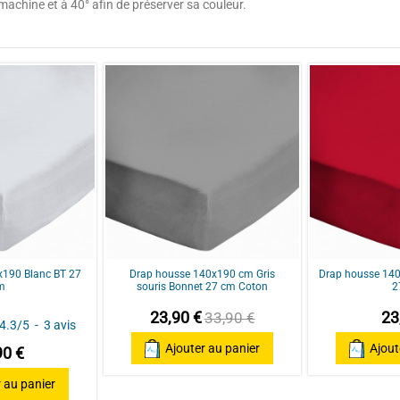
chine et à 40° afin de préserver sa couleur.
5
Blanc
/
5
140x190 cm
Basé sur
5
avis soumis à un
contrôle
Voir tous les avis sur ce site
x190 Blanc BT 27
Drap housse 140x190 cm Gris
Drap housse 140
m
souris Bonnet 27 cm Coton
2
23,90 €
23
33,90 €
4.3
/
5
-
3
avis
Ajouter au panier
Ajout
90 €
 au panier