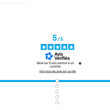
ar
Emilie F.
5
/
5
Basé sur
5
avis soumis à un
contrôle
r mais il me parait de bonne qualité, c'est ce que je voulais
Voir tous les avis sur ce site
ar
M.Z.