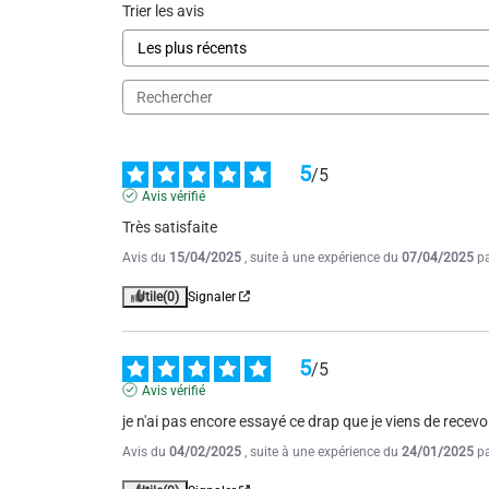
Trier les avis
RAS.
Avis du
25/07/2024
, suite à une expérience du
26/06/2024
p
Utile
(0)
Signaler
5
/
5
5
/
5
Avis vérifié
Avis vérifié
très bien
Très satisfaite
Avis du
25/10/2022
, suite à une expérience du
12/10/2022
p
Avis du
15/04/2025
, suite à une expérience du
07/04/2025
p
Utile
(0)
Signaler
Utile
(0)
Signaler
5
/
5
5
/
5
Avis vérifié
Avis vérifié
A RECOMMANDER
je n'ai pas encore essayé ce drap que je viens de recevoi
Avis du
12/03/2019
, suite à une expérience du
11/02/2019
p
Avis du
04/02/2025
, suite à une expérience du
24/01/2025
p
Utile
(0)
Signaler