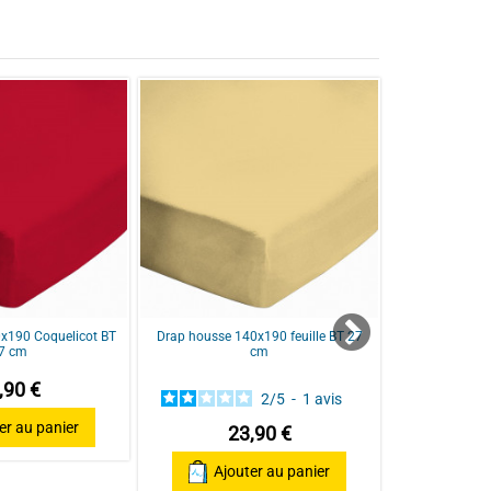
5
0
0
0
x190 Coquelicot BT
Drap housse 140x190 feuille BT 27
Drap Housse 
7 cm
cm
0
,90 €
2
/
5
-
1
avis
er au panier
23,90 €
23,90
Ajouter au panier
Ajo