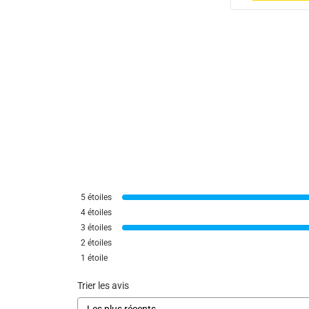
Utile
(0)
Signaler
5
étoiles
4
étoiles
3
étoiles
2
étoiles
1
étoile
Trier les avis