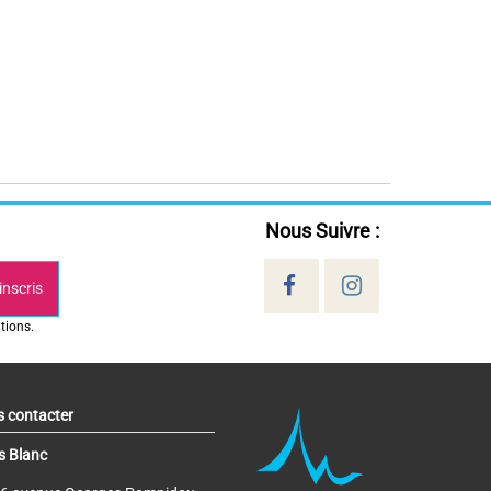
Nous Suivre :
inscris
tions.
 contacter
s Blanc