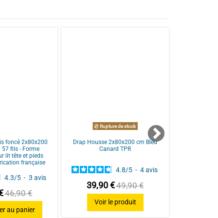
Rupture de stock
is foncé 2x80x200
Drap Housse 2x80x200 cm Bleu
Drap housse 
57 fils - Forme
Canard TPR
cm forme cha
lit tête et pieds
articulé, coto
rication française
français
4.8
/
5
-
4
avis
4.3
/
5
-
3
avis
39,90 €
49,90 €
€
40,90
46,90 €
Voir le produit
er au panier
Ajo