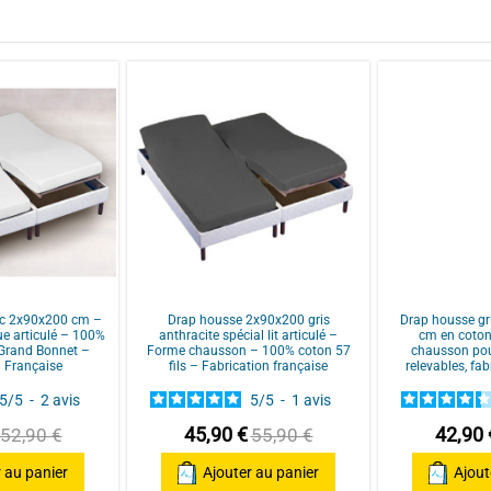
ar
MARTINE V.
ge matelas de par les dimensions
ar
Pierre M.
nc 2x90x200 cm –
Drap housse 2x90x200 gris
Drap housse gr
que articulé – 100%
anthracite spécial lit articulé –
cm en coton 
 Grand Bonnet –
Forme chausson – 100% coton 57
chausson pour 
n Française
fils – Fabrication française
relevables, fab
5
/
5
-
2
avis
5
/
5
-
1
avis
45,90 €
42,90 
52,90 €
55,90 €
 au panier
Ajouter au panier
Ajout
ar
A.A.