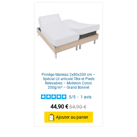
/
5
Gris Souris
57 fils/m²
France
Basé sur
3
avis soumis à un
contrôle
2x80x200 cm
Voir tous les avis sur ce site
Protège Matelas 2x80x200 cm –
Spécial Lit articulé Tête et Pieds
Relevables – Molleton Coton
200g/m² – Grand Bonnet
5
/
5
-
1
avis
44,90 €
54,90 €
Ajouter au panier