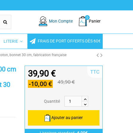
0
Mon Compte
Panier
FRAIS DE PORT OFFERTS DÈS 60€
LITERIE
oton, bonnet 30 cm, fabrication française
200 cm
39,90 €
TTC
49,90 €
-10,00 €
t 30
Quantité
Ajouter au panier