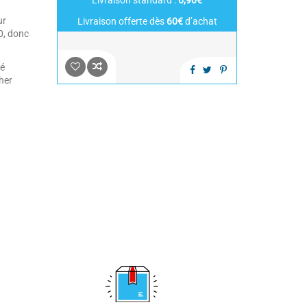
Livraison standard :
6,90€
ur
Livraison offerte dès
60€
d’achat
0, donc
té
her