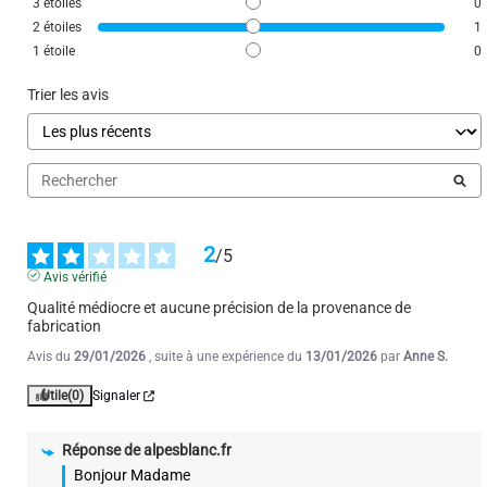
3
étoiles
0
La parure est en coton 57 fils, elle est fabriquée en 
EUROPE. Vous pouvez contacter le service client à 
2
étoiles
1
contact@alpesblanc.fr pour faire un retour si le 
1
étoile
0
produit ne vous convient pas.

Trier les avis
bonne réception.

Cordialement

Stéphanie
2
/
5
Avis vérifié
Qualité médiocre et aucune précision de la provenance de 
fabrication
Avis du
29/01/2026
, suite à une expérience du
13/01/2026
par
Anne S.
Utile
(0)
Signaler
Réponse de
alpesblanc.fr
Bonjour Madame
