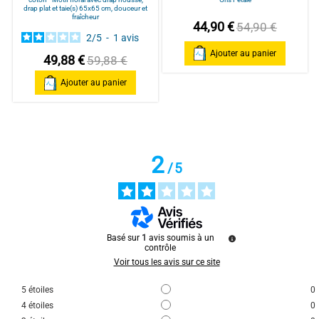
2
étoiles
1
drap plat et taie(s) 65x65 cm, douceur et
fraîcheur
1
étoile
0
44,90 €
54,90 €
2
/
5
-
1
avis
Trier les avis
Ajouter au panier
49,88 €
59,88 €
Ajouter au panier
2
/
5
2
/
5
Avis vérifié
Qualité médiocre et aucune précision de la provenance de 
fabrication
Avis du
29/01/2026
, suite à une expérience du
13/01/2026
par
Anne S.
Basé sur
1
avis soumis à un
Utile
(0)
Signaler
contrôle
Voir tous les avis sur ce site
Réponse de
alpesblanc.fr
5
étoiles
0
Bonjour Madame

4
étoiles
0