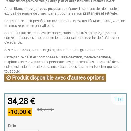
Parure de draps avec taie(s), drap plat et drap housse Summer Flower
Alpes Blanc innove, et vous propose de découvrir son tout dernier modèle
exclusif de parure de draps, parfait pour la saison
printanière et estivale
.
Cette parure de lit possède un motif unique et exclusif à Alpes Blanc, vous ne
le retrouverez nulle part ailleurs.
Son motif fait de fleurs est tendance, mais aussi très paisible, et pourra
convenir à tous les intérieurs en leur apportant une touche de fraîcheur et
d'élégance.
Ses coloris doux, sobres et gais plairont au plus grand nombre.
Cette parure de lit est composée à
100% de coton
, matière
naturelle
,
respirante et convenant aux personnes les plus sensibles. La qualité de ce
coton est indéniable et vous serez charmé dès le premier toucher qui sera
tout doux !
Produit disponible avec d'autres options
34,28 €
TTC
44,28 €
-10,00 €
Taille