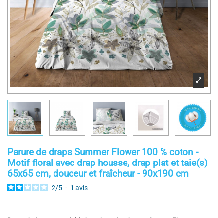
Parure de draps Summer Flower 100 % coton -
Motif floral avec drap housse, drap plat et taie(s)
65x65 cm, douceur et fraîcheur - 90x190 cm
2
/
5
-
1
avis