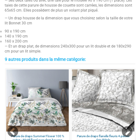
— Ses deux taies ou avec une taie pour le modèle 90 x 190 cm (1 place). Les
taies de cette parure de housse de couette sont carrées, les dimensions sont
65x65 cm. Elles possèdent de plus un volant plat piqué.
— Un drap housse de la dimension que vous choisirez selon la taille de votre
lit Bonnet 30 cm
90 x 190 cm
140 x 190 cm
160 x 200 cm
— Et un drap plat, de dimensions 240x300 pour un lit double et de 180x290
cm pour un lit simple.
9 autres produits dans la même catégorie:
2
Composition
100 % coton
/
5
Couleurs
Summer Flower
Tissage
57 fils / cm²
Basé sur
1
avis soumis à un
contrôle
Voir tous les avis sur ce site
5
étoiles
0
4
étoiles
0
3
étoiles
0
Parure de draps Summer Flower 100 %
Parure de draps flanelle fleuris 4 pièces
coton - Motif floral avec drap housse,
Gris Pétale