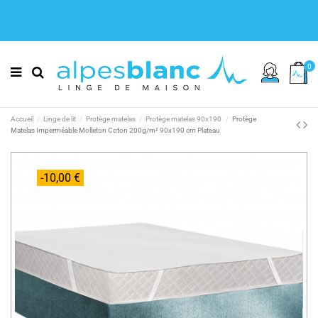
0
Accueil
Linge de lit
Protège matelas
Protège matelas 90x190
Protège
Matelas Imperméable Molleton Coton 200g/m² 90x190 cm Plateau
-10,00 €