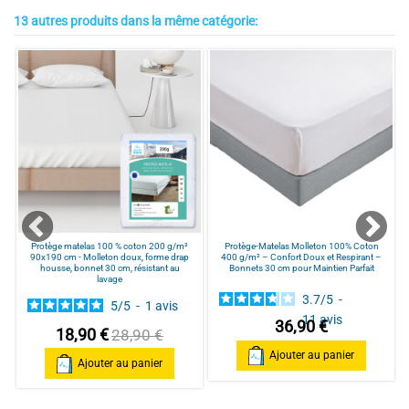
5
/
5
13 autres produits dans la même catégorie:
Avis vérifié
Très bon produiy
Avis du
11/09/2017
, suite à une expérience du
09/08/2017
par
A.A.
Utile
(0)
Signaler
Protège matelas 100 % coton 200 g/m²
Protège-Matelas Molleton 100% Coton
90x190 cm - Molleton doux, forme drap
400 g/m² – Confort Doux et Respirant –
housse, bonnet 30 cm, résistant au
Bonnets 30 cm pour Maintien Parfait
lavage
3.7
/
5
-
5
/
5
-
1
avis
11
avis
36,90 €
18,90 €
28,90 €
Ajouter au panier
Ajouter au panier