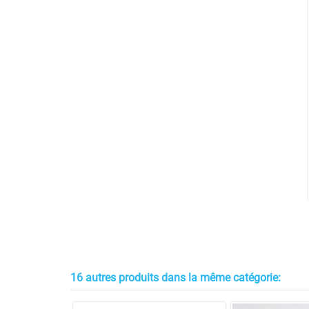
5
étoiles
4
étoiles
3
étoiles
2
étoiles
1
étoile
Trier les avis
4
/
5
Avis vérifié
moyen
16 autres produits dans la même catégorie:
Avis du
17/10/2025
, suite à une expérience du
10/10/2025
p