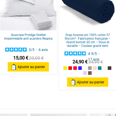
contrôle
Voir tous les avis sur ce site
Sous-taie Protège Oreiller
Drap housse uni 100% coton 57
imperméable anti acariens Respira
fils/cm² - Fabrication française –
Grand bonnet 30 cm – Doux et
durable – Couleur grand teint
5
/
5
-
6
avis
4.9
/
5
-
15,00 €
20,00 €
17
avis
24,90 €
34,90 €
Ajouter au panier
Jaune
Rouge / Red
Framboise / Fuschia
Marine
Blanc
Gris souris
Rose poudré /
Bleu Cana
Nature
Gri
Parme
Cannelle
Ajouter au panier
ar
Fabienne P.