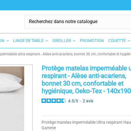
SON
LINGE DE TABLE
OREILLER
PROMOTION
COUETTE
erméable ultra respirant - Alèse anti-acariens, bonnet 30 cm, confortable et hygién
Protège matelas imperméable u
respirant - Alèse anti-acariens,
bonnet 30 cm, confortable et
hygiénique, Oeko-Tex - 140x19
4.5
/
5
-
2
avis
Protège matelas imperméable Ultra respirant Hau
Gamme