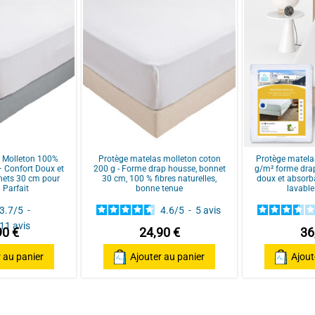
ar
A.A.
s Molleton 100%
Protège matelas molleton coton
Protège matela
 Confort Doux et
200 g - Forme drap housse, bonnet
g/m² forme drap
nets 30 cm pour
30 cm, 100 % fibres naturelles,
doux et absorb
 Parfait
bonne tenue
lavable
3.7
/
5
-
4.6
/
5
-
5
avis
11
avis
90 €
24,90 €
36
 au panier
Ajouter au panier
Ajout