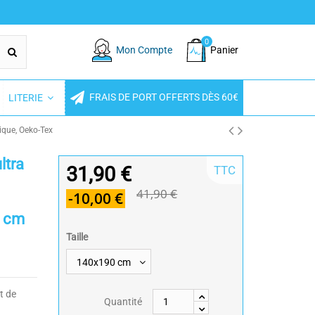
0
Mon Compte
Panier
FRAIS DE PORT OFFERTS DÈS 60€
LITERIE
ique, Oeko-Tex
ltra
31,90 €
TTC
41,90 €
-10,00 €
0 cm
Taille
t de
Quantité