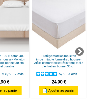
s 100 % coton 400
Protège matelas molleton
Protège Mate
 housse - Molleton
imperméable forme drap housse -
Alèse forme d
ant, bonnet 30 cm,
Alèse confortable et résistante, facile
lit articulé,
 et durable
d’entretien, bonnet 30 cm
co
3.6
/
5
-
7
avis
5
/
5
-
4
avis
,90 €
24,90 €
49,90
er au panier
Ajouter au panier
Ajo