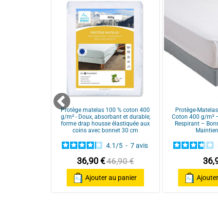
Utile
(0)
Signaler
5
/
5
Avis vérifié
Parfait pour mes besoins.
Avis du
25/07/2024
, suite à une expérience du
21/06/2024
p
Utile
(0)
Signaler
 imperméable
Protège matelas 100 % coton 400
Protège-Matela
lé tête/pieds
g/m² - Doux, absorbant et durable,
Coton 400 g/m² –
 polyuréthane,
forme drap housse élastiquée aux
Respirant – Bon
et résistant
coins avec bonnet 30 cm
Maintien
 €
4.1
/
5
-
7
avis
au panier
36,90 €
36,
46,90 €
Ajouter au panier
Ajouter