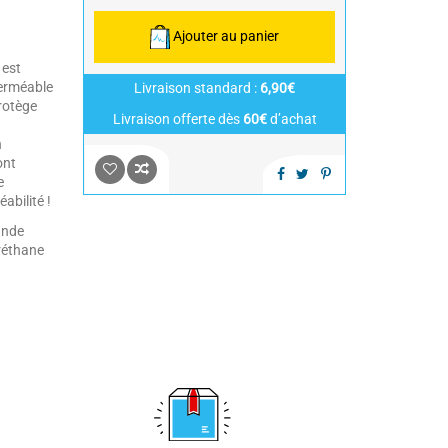
Ajouter au panier
 est
perméable
Livraison standard :
6,90€
rotège
Livraison offerte dès
60€
d’achat
n
ont
e
éabilité !
ande
réthane