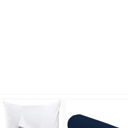
4.5
100% coton
/
5
Blanc
30 cm
Basé sur
2
avis soumis à un