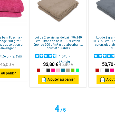
Basé sur
1
avis soumis à un
contrôle
Voir tous les avis sur ce site
e bain Fuschia -
Lot de 2 serviettes de bain 70x140
Lot de 2 gran
ponge 600 g/m²
cm - Draps de bain 100 % coton
100x150 cm - É
nde absorption et
éponge 600 g/m², ultra-absorbants,
coton, ultra-a
seré élégant
doux et durables
du
4.5
/
5
-
2
avis
4.6
/
5
-
15
avis
33,80 €
50,70 
46,00 €
45,80 €
Rouge / Red
Blanc/White
Gris Anthracite / Dark grey
Framboise / Fuschia
Rose poudré / Light pink
Bleu Canard
Taupe
vert Sauge
Vert printemps
Rouge / Re
Blanc/W
Gris 
Fr
 au panier
Ajouter au panier
Ajout
ommande de commander sur le site. Qualité et rapidité.
4
/
5
ar
A.A.