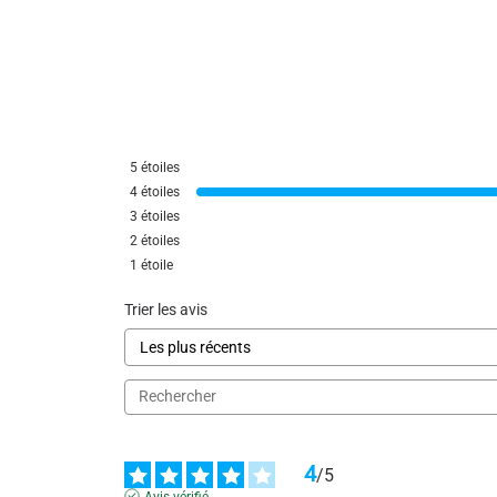
Utile
(0)
Signaler
5
étoiles
4
étoiles
3
étoiles
2
étoiles
1
étoile
Trier les avis
4
/
5