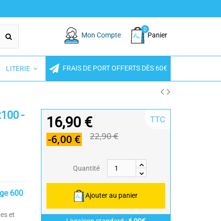
0
Mon Compte
Panier
FRAIS DE PORT OFFERTS DÈS 60€
LITERIE
x100 -
16,90 €
TTC
22,90 €
-6,00 €
Quantité
nge 600
Ajouter au panier
tes et