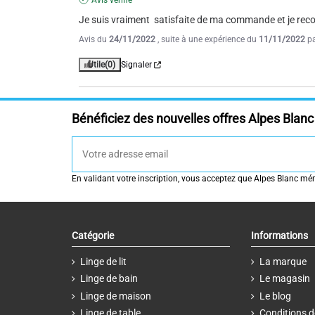
Avis vérifié
Je suis vraiment  satisfaite de ma commande et je rec
Avis du
24/11/2022
, suite à une expérience du
11/11/2022
p
Utile
(0)
Signaler
Bénéficiez des nouvelles offres Alpes Blanc 
En validant votre inscription, vous acceptez que Alpes Blanc mémo
Catégorie
Informations
Linge de lit
La marque
Linge de bain
Le magasin
Linge de maison
Le blog
Linge de table
Conditions d