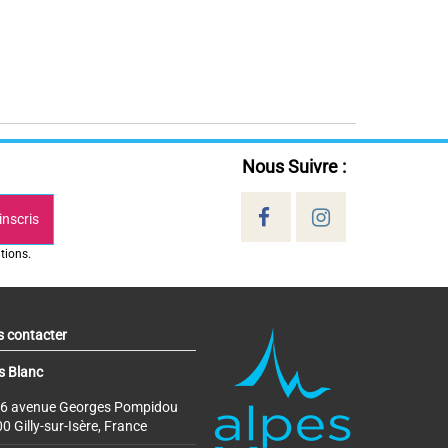
Nous Suivre :
inscris
tions.
 contacter
s Blanc
6 avenue Georges Pompidou
0 Gilly-sur-Isère, France