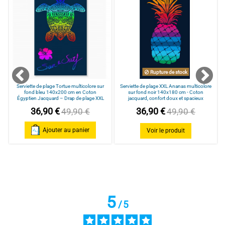
j'ai adorer j'aime bien la qualité dejà deux grandes serviettes de 
plage acheter  chez vous elles sont encore très bien malgré la 
couleur un peu fané avec le temps ce qui est normal donc je 
reprends chez vous c'est de la qualité en durée merci
Avis du
19/12/2024
, suite à une expérience du
29/07/2024
par
V.C.
Utile
(0)
Signaler
Rupture de stock
Serviette de plage Tortue multicolore sur
Serviette de plage XXL Ananas multicolore
fond bleu 140x200 cm en Coton
sur fond noir 140x180 cm - Coton
Égyptien Jacquard – Drap de plage XXL
jacquard, confort doux et spacieux
36,90 €
36,90 €
49,90 €
49,90 €
Ajouter au panier
Voir le produit
5
/
5