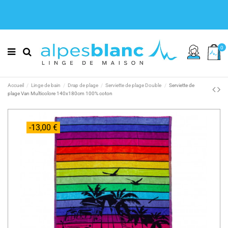
0
Accueil
Linge de bain
Drap de plage
Serviette de plage Double
Serviette de
plage Van Multicolore 140x180cm 100% coton
-13,00 €