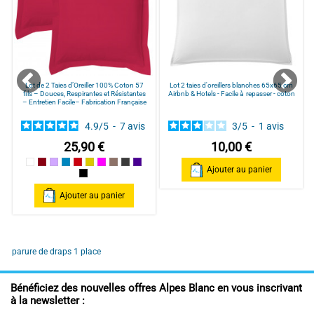
Lot de 2 Taies d’Oreiller 100% Coton 57
Lot 2 taies d'oreillers blanches 65x65 cm
fils – Douces, Respirantes et Résistantes
Airbnb & Hotels - Facile à repasser - coton
– Entretien Facile– Fabrication Française
4.9
/
5
-
7
avis
3
/
5
-
1
avis
25,90 €
10,00 €
Blanc
Bordeaux
Parme
Bleu
Rouge
Jaune
Framboise / Fuschia
Taupe
Anthracite
Violine
Ajouter au panier
Noir
Ajouter au panier
parure de draps 1 place
Bénéficiez des nouvelles offres Alpes Blanc en vous inscrivant
à la newsletter :