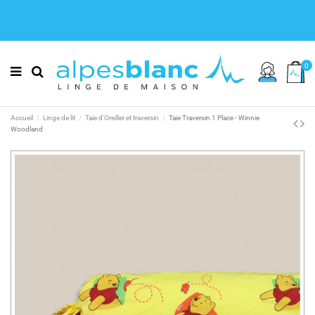
0
Accueil
Linge de lit
Taie d'Oreiller et traversin
Taie Traversin 1 Place - Winnie
Woodland