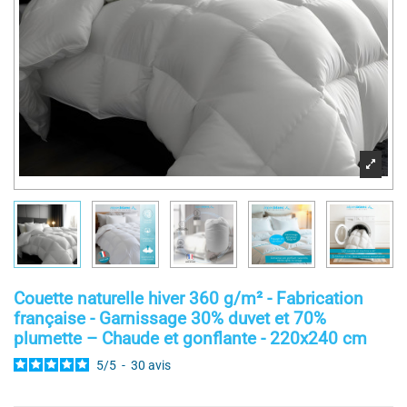
Couette naturelle hiver 360 g/m² - Fabrication
française - Garnissage 30% duvet et 70%
plumette – Chaude et gonflante - 220x240 cm
5
/
5
-
30
avis