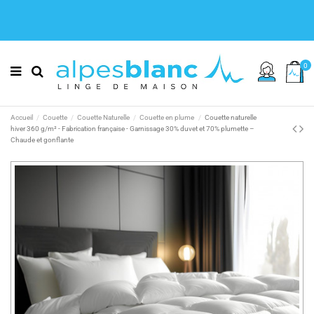
0
Accueil
Couette
Couette Naturelle
Couette en plume
Couette naturelle
hiver 360 g/m² - Fabrication française - Garnissage 30% duvet et 70% plumette –
Chaude et gonflante