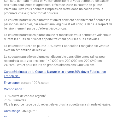
Son côté gonflant mettra en valeur votre literie et vous permettra de passer
des nuits douillettes et agréables. Très moelleuse, la couette en plume
Premium Luxe vous donnera l'impression d'être dans un cocon et vous
procurera chaleur, réconfort et douceur.
La couette naturelle en plumette et duvet convient parfaitement à toutes les
personnes sensibles, car elle est anallergique et est conçue dans le respect de
l'environnement parce qu'elle est éco-conçue.
La couette naturelle en plume douce et moelleuse vous permet d'avoir chaud
durant les nuits en hiver et apporte fraîcheur pour les nuits estivales.
La couette Naturelle en plume 30% duvet Fabrication Française est vendue
avec un échantillon de lessive.
La couette naturelle en plume est disponible dans différentes tailles pour
répondre à tous vos besoins : 140x200 cm, 200x200 cm, 220x240 cm,
240x260 cm et pour les lits de grandes dimensions 240x280 cm.
Caractéristiques de la Couette Naturelle en plume 30% duvet Fabrication
Française :
Enveloppe :
percale 100 % coton
Composition :
30 % duvet de canard argenté
70 % Plumettes
Plus le pourcentage de duvet est élevé, plus la couette sera chaude et légère.
Garnissage :
360 gr/m²