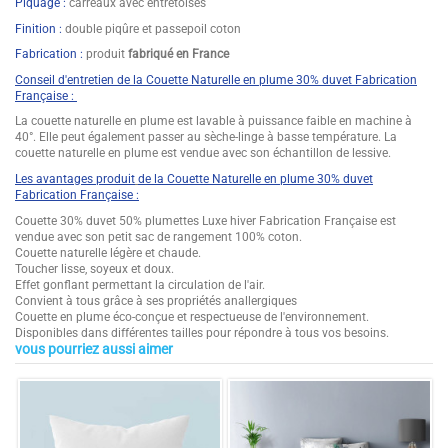
Piquage :
carreaux avec entretoises
Finition :
double piqûre et passepoil coton
Fabrication :
produit
fabriqué en France
Conseil d'entretien de la Couette Naturelle en plume 30% duvet Fabrication
Française :
La couette naturelle en plume est lavable à puissance faible en machine à
40°. Elle peut également passer au sèche-linge à basse température. La
couette naturelle en plume est vendue avec son échantillon de lessive.
Les avantages pro
duit
de la Couette Naturelle en plume 30% duvet
Fabrication Française :
Couette 30% duvet 50% plumettes Luxe hiver Fabrication Française est
vendue avec son petit sac de rangement 100% coton.
Couette naturelle légère et chaude.
Toucher lisse, soyeux et doux.
Effet gonflant permettant la circulation de l'air.
Convient à tous grâce à ses propriétés anallergiques
Couette en plume éco-conçue et respectueuse de l'environnement.
Disponibles dans différentes tailles pour répondre à tous vos besoins.
vous pourriez aussi aimer
5
Composition
Garnissage 30% duvet et 70%
/
5
plumette - Enveloppe 100% Coton
Points Forts 1
CONFORT NATUREL ET GONFLANT
HAUT DE GAMME : garnissage 30%
duvet de canard argenté français et