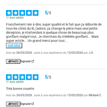
5
/
5
Avis vérifié
Franchement rien à dire, super qualité et le fait que ça déborde de 
tous les côtés du lit, j'adore, ça change la pièce mais seul petite 
déception, je m'attendais à quelque chose de beaucoup plus 
gonflant malgré tout. Je cherchais du trèèèèès gonflant... Mais 
super article... Un grand merci pour tout
...
voir plus
Avis du
26/03/2026
, suite à une expérience du
13/03/2026
par
J.S.
Utile
(0)
Signaler
5
/
5
Avis vérifié
Très bonne couette
Avis du
24/03/2026
, suite à une expérience du
15/03/2026
par
Mickael C.
Utile
(0)
Signaler