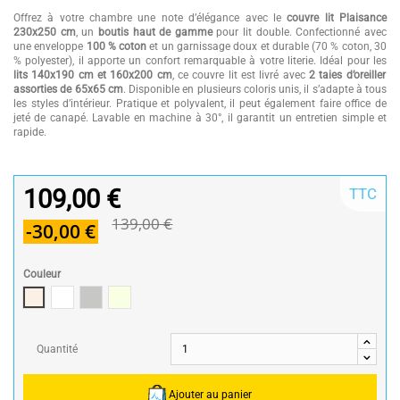
Offrez à votre chambre une note d’élégance avec le
couvre lit Plaisance
230x250 cm
, un
boutis haut de gamme
pour lit double. Confectionné avec
une enveloppe
100 % coton
et un garnissage doux et durable (70 % coton, 30
% polyester), il apporte un confort remarquable à votre literie. Idéal pour les
lits 140x190 cm et 160x200 cm
, ce couvre lit est livré avec
2 taies d’oreiller
assorties de 65x65 cm
. Disponible en plusieurs coloris unis, il s’adapte à tous
les styles d’intérieur. Pratique et polyvalent, il peut également faire office de
jeté de canapé. Lavable en machine à 30°, il garantit un entretien simple et
rapide.
109,00 €
TTC
139,00 €
-30,00 €
Couleur
Lin
Blanc
gris
Ivoire
Quantité
Ajouter au panier