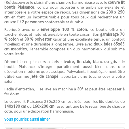
(Re)découvrez le plaisir d’une chambre harmonieuse avec le
couvre lit
boutis Plaisance
, conçu pour apporter une ambiance élégante et
intemporelle à votre espace de repos. Ses dimensions de
230 x 250
cm
en font un incontournable pour tous ceux qui recherchent un
couvre lit 2 personnes
confortable et durable.
Fabriqué avec une
enveloppe 100 % coton
, ce boutis offre un
toucher doux et naturel, agréable en toute saison. Son
garnissage 70
% coton
et
30 % polyester
garantit une excellente tenue, un confort
moelleux et une durabilité à long terme. Livré avec
deux taies 65x65
cm assorties
, l’ensemble compose un duo harmonieux qui sublime
votre literie.
Disponible en plusieurs coloris -
ivoire, lin clair, blanc ou gris
- le
boutis Plaisance s’intègre parfaitement aussi bien dans une
décoration moderne que classique. Polyvalent, il peut également être
utilisé comme
jeté de canapé
, apportant une touche cosy à votre
salon.
Facile d’entretien, il se lave en machine à
30°
et peut être repasser à
fer doux.
Le couvre lit Plaisance 230x250 cm est idéal pour les lits doubles de
140x190 cm
ou
160x200 cm
, assurant une belle retombée de chaque
côté, pour une décoration harmonieuse.
vous pourriez aussi aimer
4.8
Composition
Enveloppe 100 % coton
/
5