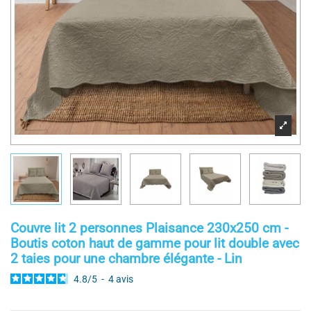
Couvre lit 2 personnes Plaisance 230x250 cm -
Boutis coton haut de gamme pour lit double avec
2 taies pour une chambre élégante - Lin
4.8
/
5
-
4
avis