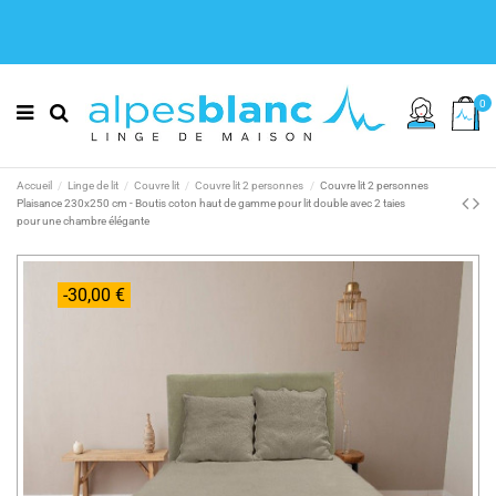
0
Accueil
Linge de lit
Couvre lit
Couvre lit 2 personnes
Couvre lit 2 personnes
Plaisance 230x250 cm - Boutis coton haut de gamme pour lit double avec 2 taies
pour une chambre élégante
-30,00 €