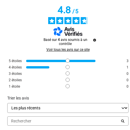
4.8
Utile
(0)
Signaler
/
5
5
/
5
Avis vérifié
Basé sur
4
avis soumis à un
bien
contrôle
Voir tous les avis sur ce site
Avis du
27/06/2024
, suite à une expérience du
21/05/2024
par
A.A.
Utile
(0)
Signaler
5
étoiles
3
4
étoiles
1
3
étoiles
0
2
étoiles
0
1
étoile
0
Trier les avis