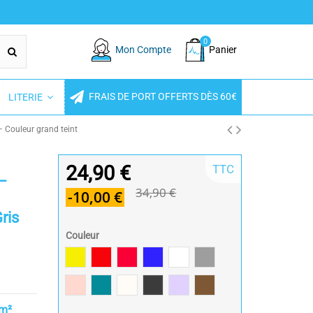
0
Mon Compte
Panier
FRAIS DE PORT OFFERTS DÈS 60€
LITERIE
 Couleur grand teint
24,90 €
TTC
 –
34,90 €
-10,00 €
ris
Couleur
Jaune
Rouge / Red
Framboise / Fuschia
Marine
Blanc
Gris souris
Rose poudré / Light pink
Bleu Canard
Naturel
Gris Foncé
Parme
Cannelle
cm²