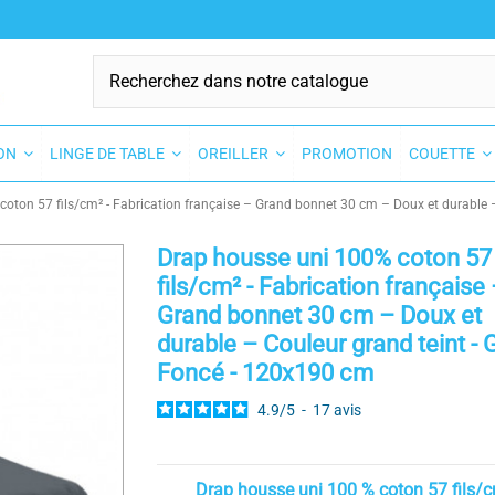
SON
LINGE DE TABLE
OREILLER
PROMOTION
COUETTE
oton 57 fils/cm² - Fabrication française – Grand bonnet 30 cm – Doux et durable –
Drap housse uni 100% coton 57
fils/cm² - Fabrication française
Grand bonnet 30 cm – Doux et
durable – Couleur grand teint - G
Foncé - 120x190 cm
4.9
/
5
-
17
avis
Drap housse uni 100 % coton 57 fils/