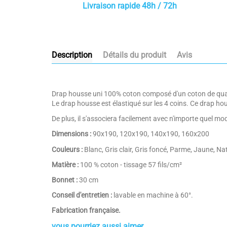
Livraison rapide 48h / 72h
Description
Détails du produit
Avis
Drap housse uni 100% coton composé d'un coton de qualit
Le drap housse est élastiqué sur les 4 coins. Ce drap hous
De plus, il s'associera facilement avec n'importe quel mo
Dimensions :
90x190, 120x190, 140x190, 160x200
Couleurs :
Blanc, Gris clair, Gris foncé, Parme, Jaune, N
Matière :
100 % coton - tissage 57 fils/cm²
Bonnet :
30 cm
Conseil d'entretien :
lavable en machine à 60°.
Fabrication française.
vous pourriez aussi aimer