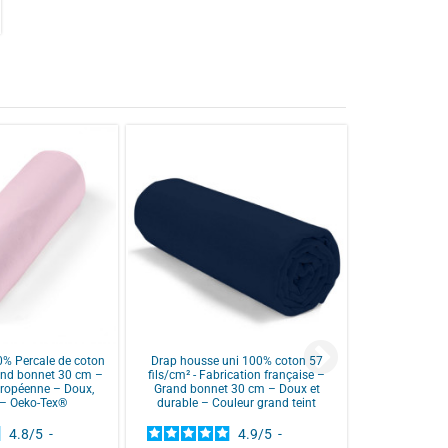
e après lavage pour un linge de lit toujours impeccable.
% Percale de coton
Drap housse uni 100% coton 57
rand bonnet 30 cm –
fils/cm² - Fabrication française –
uropéenne – Doux,
Grand bonnet 30 cm – Doux et
 – Oeko-Tex®
durable – Couleur grand teint
4.8
/
5
-
4.9
/
5
-