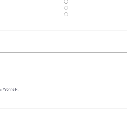
1
2
3
4
ar
Yvonne H.