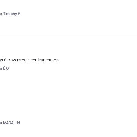
ar
Timothy P.
 à travers et la couleur est top.
ar
É.G.
ar
MAGALI N.