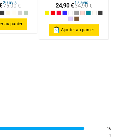
20
avis
17
avis
€
24,90 €
75,00 €
34,90 €
dré / Light pink
 Canard
rracotta
Anthracite
Mastic
Naturel
gris clair
celadon
Jaune
Rouge / Red
Framboise / Fuschia
Marine
Blanc
Gris souris
Rose poudré / Light pink
Bleu Canard
Naturel
Gris Foncé
Parme
Cannelle
er au panier
Ajouter au panier
16
1