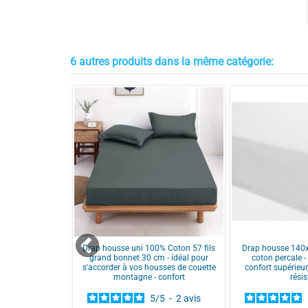
5
/
5
Avis vérifié
Au.top
6 autres produits dans la même catégorie:
Avis du
12/05/2026
, suite à une expérience du
25/04/2026
p
Utile
(0)
Signaler
5
/
5
Avis vérifié
Conforme
Avis du
01/05/2026
, suite à une expérience du
22/04/2026
p
Utile
(0)
Signaler
e stock
90 cm Percale
Drap housse uni 100% Coton 57 fils
Drap housse 140
Fusil
grand bonnet 30 cm - idéal pour
coton percale 
5
/
5
s'accorder à vos housses de couette
confort supérieur
montagne - confort
rési
Avis vérifié
/
5
-
1
avis
La qualité du drap housse est très bonne. On ne voit pas
5
/
5
-
2
avis