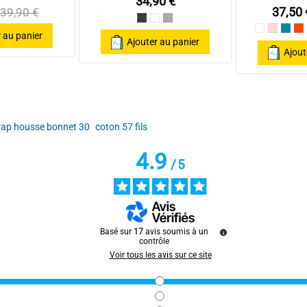
34,90 €
ar
É.G.
37,50 
39,90 €
Gris Anthracite / Dark grey
Blanc/White
Gris Clair / Light Grey
Blanc
Rose pou
Bleu
Te
 au panier
Ajouter au panier
Ajout
rap housse bonnet 30
coton 57 fils
ar
MAGALI N.
4.9
/
5
Basé sur
17
avis soumis à un
contrôle
ar
Lydia S.
Voir tous les avis sur ce site