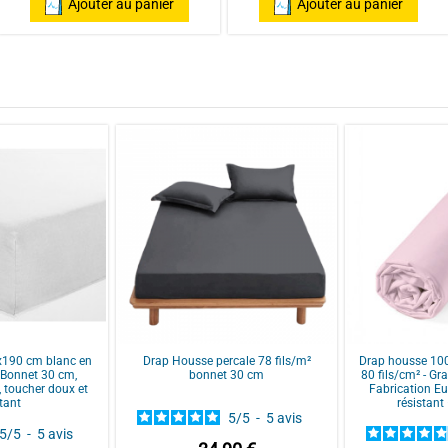
garde ses couleurs et son éclat lavag
Ajouter au panier
Ajouter au panier
ar
Yvonne H.
ar
Timothy P.
x190 cm blanc en
Drap Housse percale 78 fils/m²
Drap housse 100
- Bonnet 30 cm,
bonnet 30 cm
80 fils/cm² - G
, toucher doux et
Fabrication E
stant
résistant
5
/
5
-
5
avis
 à travers et la couleur est top.
5
/
5
-
5
avis