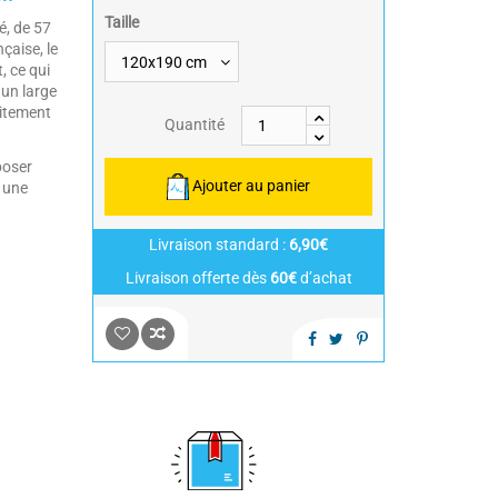
Taille
é, de 57
çaise, le
, ce qui
 un large
aitement
Quantité
poser
Ajouter au panier
 une
Livraison standard :
6,90€
Livraison offerte dès
60€
d’achat