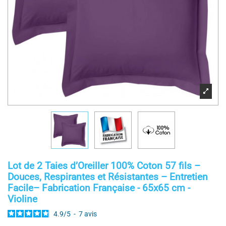
Lot de 2 Taies d’Oreiller 100% Coton 57 fils –
Douces, Respirantes et Résistantes – Entretien
Facile– Fabrication Française - 65x65 cm -
Violine
4.9
/
5
-
7
avis