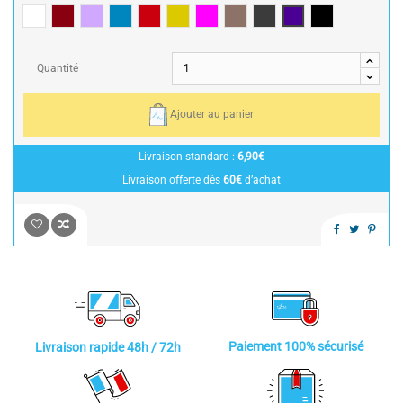
Blanc
Bordeaux
Parme
Bleu
Rouge
Jaune
Framboise / Fuschia
Taupe
Anthracite
Violine
Noir
Quantité
Ajouter au panier
Livraison standard :
6,90€
Livraison offerte dès
60€
d’achat
Paiement 100% sécurisé
Livraison rapide 48h / 72h