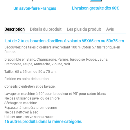
Livraison gratuite dès 60€
Un savoir-faire Français
Description
Détails du produit
Les plus du produit
Avis
Lot de 2 taies bourdon d'oreillers à volants 65X65 cm ou 50x75 cm
Découvrez nos taies d'oreillers avec volant 100 % Coton 57 fils fabriqué en
France.
Disponible en Blanc, Champagne, Parme, Turquoise, Rouge, Jaune,
Framboise, Taupe, Anthracite, Violine, Noir.
Taille : 65 x 65 cm ou 50 x 75 cm.
Finition en point de bourdon
Conseils d'entretien et de lavage :
Lavage en machine à 60° pour la couleur et 95° pour coton blanc
Ne pas utiliser de javel ou de chlore
Séchage en machine
Repasser à température moyenne
Ne pas nettoyer à sec
Utiliser une lessive sans azurant
16 autres produits dans la même catégorie:
100 % Coton
4.9
Largeur
65x65cm ou 50x75 cm
Tissage 57 fils
/
5