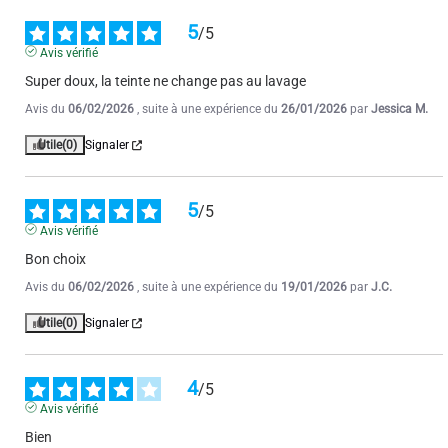
Utile
(0)
Signaler
5
/
5
Avis vérifié
5
Super doux, la teinte ne change pas au lavage
/
5
Avis vérifié
Avis du
06/02/2026
, suite à une expérience du
26/01/2026
par
Jessica M.
RAS conforme
Utile
(0)
Signaler
Avis du
12/11/2025
, suite à une expérience du
01/11/2025
par
Hervé G.
Utile
(0)
Signaler
5
/
5
Avis vérifié
5
Bon choix
/
5
Avis vérifié
Avis du
06/02/2026
, suite à une expérience du
19/01/2026
par
J.C.
Bien
Utile
(0)
Signaler
Avis du
04/08/2025
, suite à une expérience du
27/07/2025
par
JEAN
JACQUES L.
4
/
5
Utile
(0)
Signaler
Avis vérifié
Bien