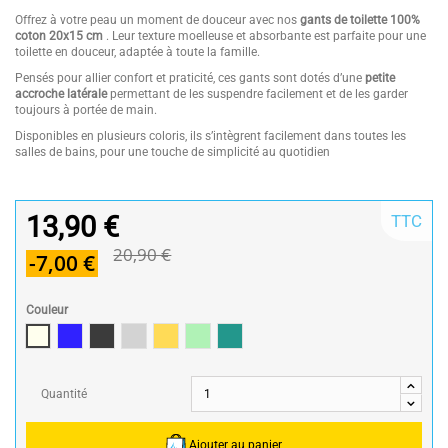
Offrez à votre peau un moment de douceur avec nos
gants de toilette 100%
coton 20x15 cm
. Leur texture moelleuse et absorbante est parfaite pour une
toilette en douceur, adaptée à toute la famille.
Pensés pour allier confort et praticité, ces gants sont dotés d’une
petite
accroche latérale
permettant de les suspendre facilement et de les garder
toujours à portée de main.
Disponibles en plusieurs coloris, ils s’intègrent facilement dans toutes les
salles de bains, pour une touche de simplicité au quotidien
13,90 €
TTC
20,90 €
-7,00 €
Couleur
Beige
Marine
Gris Foncé
gris clair
ocre
Vert d'eau
Turquoise foncé
Quantité
Ajouter au panier