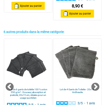
Trier les avis
8,90 €
Ajouter au panier
Ajouter au panier
6 autres produits dans la même catégorie:
5
/
5
Avis vérifié
Bien
Avis du
04/08/2025
, suite à une expérience du
27/07/2025
par
JEAN
JACQUES L.
Utile
(0)
Signaler
Lot de 6 gants de toilette 100 % coton
Lot de 4 Gants de Toilette - 20x15 -
550 g/m² - Douceur, absorption et
Anthracite
praticité, 20x15 cm, idéales pour un
usage quotidien
3
/
5
-
1
avis
5
/
5
-
1
avis