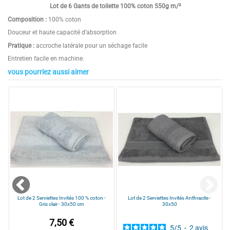
Lot de 6 Gants de toilette 100% coton 550g m/²
Composition :
100% coton
Douceur et haute capacité d’absorption
Pratique :
accroche latérale pour un séchage facile
Entretien facile en machine.
vous pourriez aussi aimer
5
Composition
100% coton
/
5
Grammage
550g m/²
Taille
20x15
Quantité
lot de 6
Basé sur
1
avis soumis à un
contrôle
Voir tous les avis sur ce site
5
étoiles
1
4
étoiles
0
3
étoiles
0
Lot de 2 Serviettes Invités 100 % coton -
Lot de 2 Serviettes Invités Anthracite -
Gris clair - 30x50 cm
30x50
2
étoiles
0
1
étoile
0
7,50 €
5
/
5
-
2
avis