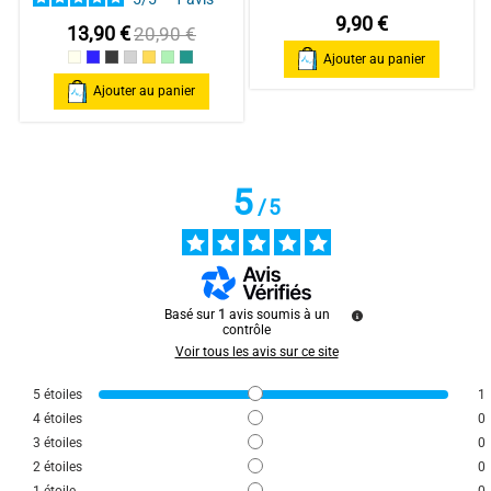
9,90 €
13,90 €
20,90 €
Ajouter au panier
Beige
Marine
Gris Foncé
gris clair
ocre
Vert d'eau
Turquoise foncé
Ajouter au panier
5
/
5
Basé sur
1
avis soumis à un
contrôle
Voir tous les avis sur ce site
5
étoiles
1
4
étoiles
0
3
étoiles
0
2
étoiles
0