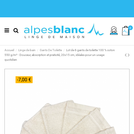
0
Accueil
Linge de bain
Gants De Toilette
Lot de 6 gants de toilette 100 % coton
550 g/m² - Douceur, absorption et praticité, 20x15 cm, idéales pour un usage
quotidien
-7,00 €