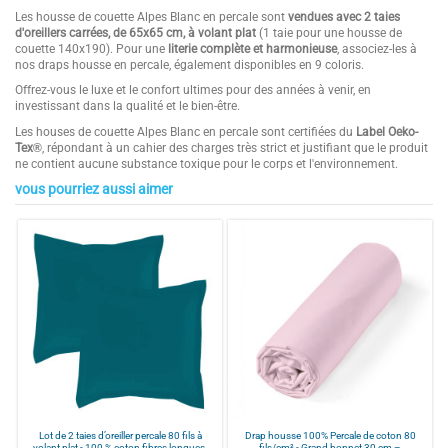
Les housse de couette Alpes Blanc en percale sont
vendues avec 2 taies
d'oreillers carrées, de 65x65 cm, à volant plat
(1 taie pour une housse de
couette 140x190). Pour une
literie complète et harmonieuse
, associez-les à
nos draps housse en percale, également disponibles en 9 coloris.
Offrez-vous le luxe et le confort ultimes pour des années à venir, en
investissant dans la qualité et le bien-être.
Les houses de couette Alpes Blanc en percale sont certifiées du
Label Oeko-
Tex
®
, répondant à un cahier des charges très strict et justifiant que le produit
ne contient aucune substance toxique pour le corps et l'environnement.
vous pourriez aussi aimer
4.9
Composition
100 % Percale de coton
/
5
Couleurs
Blanc, Gris clair, Beige, Rose poudré,
Mastic, Gris anthracite, Céladon,
Terracotta, Bleu canard
Finition
Bouteille
Basé sur
15
avis soumis à un
Tissage
80 fils/cm²
contrôle
Voir tous les avis sur ce site
Provenance
Portugal
Livré avec
2 taies d'oreillers carrées
5
étoiles
14
Points Forts 1
QUALITÉ PREMIUM : 100 % percale de
4
étoiles
1
coton 80 fils/cm². Tissage serré avec
3
étoiles
0
Lot de 2 taies d’oreiller percale 80 fils à
Drap housse 100% Percale de coton 80
les plus longues fibres du coton. Tissu
volant plat - 100 % coton fibres longues,
fils/cm² - Grand bonnet 30 cm –