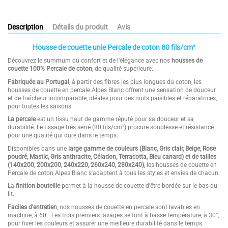
Description
Détails du produit
Avis
Housse de couette unie Percale de coton 80 fils/cm²
Découvrez le summum du confort et de l'élégance avec nos
housses de
couette 100% Percale de coton
, de qualité supérieure.
Fabriquée au Portugal
, à partir des fibres les plus longues du coton, les
housses de couette en percale Alpes Blanc offrent une sensation de douceur
et de fraîcheur incomparable, idéales pour des nuits paisibles et réparatrices,
pour toutes les saisons.
La percale
est un tissu haut de gamme réputé pour sa douceur et sa
durabilité. Le tissage très serré (80 fils/cm²) procure souplesse et résistance
pour une qualité qui dure dans le temps.
Disponibles dans une
large gamme de couleurs (Blanc, Gris clair, Beige, Rose
poudré, Mastic, Gris anthracite, Céladon, Terracotta, Bleu canard) et de tailles
(140x200, 200x200, 240x220, 260x240, 280x240)
,
les housses de couette en
Percale de coton Alpes Blanc s'adaptent à tous les styles et envies de chacun.
La
finition bouteille
permet à la housse de couette d'être bordée sur le bas du
lit.
Faciles d'entretien
, nos housses de couette en percale sont lavables en
machine, à 60°. Les trois premiers lavages se font à basse température, à 30°,
pour fixer les couleurs et assurer une meilleure durabilité dans le temps.