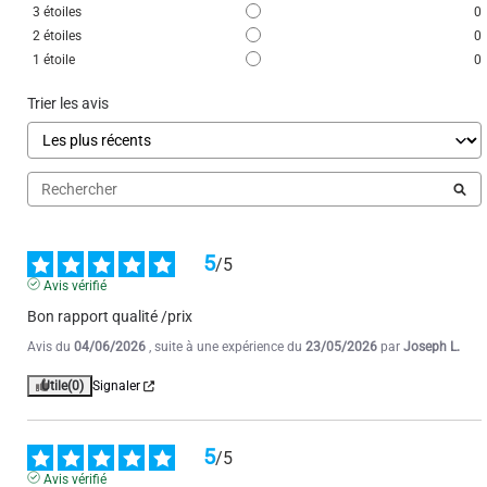
3
étoiles
0
5
/
5
2
étoiles
0
Avis vérifié
1
étoile
0
Bon produit
Trier les avis
Avis du
12/02/2026
, suite à une expérience du
02/02/2026
par
JACQUELINE
N.
Utile
(0)
Signaler
1
2
3
5
/
5
Avis vérifié
Bon rapport qualité /prix
Avis du
04/06/2026
, suite à une expérience du
23/05/2026
par
Joseph L.
Utile
(0)
Signaler
5
/
5
Avis vérifié