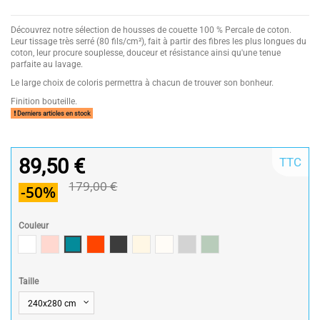
Découvrez notre sélection de housses de couette 100 % Percale de coton.
Leur tissage très serré (80 fils/cm²), fait à partir des fibres les plus longues du
coton, leur procure souplesse, douceur et résistance ainsi qu'une tenue
parfaite au lavage.
Le large choix de coloris permettra à chacun de trouver son bonheur.
Finition bouteille.
Derniers articles en stock
89,50 €
TTC
179,00 €
-50%
Couleur
Blanc
Rose poudré / Light pink
Bleu Canard
Terracotta
Anthracite
Mastic
Naturel
gris clair
celadon
Taille