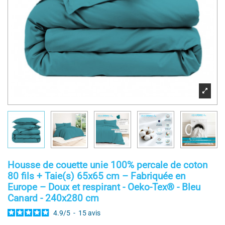
Housse de couette unie 100% percale de coton
80 fils + Taie(s) 65x65 cm – Fabriquée en
Europe – Doux et respirant - Oeko-Tex® - Bleu
Canard - 240x280 cm
4.9
/
5
-
15
avis