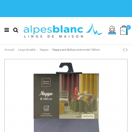
0
Accueil
Linge de table
Nappe
Nappe anti tâches unie ronde 180cm