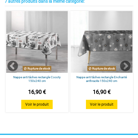
7 autres produits dans la même catégorie:
Composition
100% polyester
Dimension (en cm)
180 cm de diamètre
Forme
ronde
Rupture de stock
Rupture de stock
Nappe anti tâches rectangle Cocoty
Nappe anti tâches rectangle Enchanté
150x240 cm
anthracite 150x240 cm
16,90 €
16,90 €
Voir le produit
Voir le produit