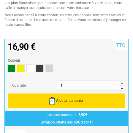
des plus fantaisistes pour donner une autre ambiance à votre salon, votre
salle à manger, votre cuisine ou encore votre terrasse.
Nous avons pensé à votre confort, en effet, ces nappes sont infroissables et
faciles d'entretien. Leur traitement anti-tâches vous permettra d'y manger en
toute tranquillité.
16,90 €
TTC
Couleur
Vert
Jaune
Blanc
Anthracite/Dark Grey
gris clair
Quantité
Ajouter au panier
Livraison standard :
6,90€
Livraison offerte dès
60€
d’achat