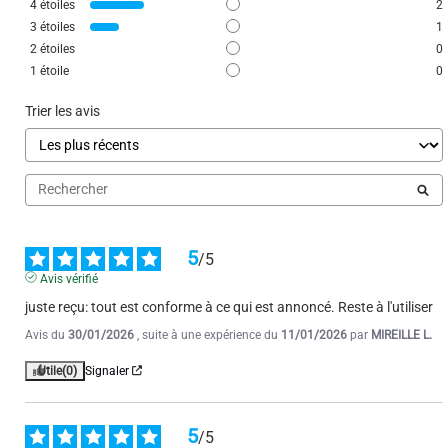
4
étoiles
2
3
étoiles
1
5
/
5
2
étoiles
0
Avis vérifié
1
étoile
0
Conforme à la description super confortable
Trier les avis
Avis du
06/11/2025
, suite à une expérience du
26/10/2025
par
Nelly G.
Utile
(0)
Signaler
1
2
3
4
5
6
5
/
5
Avis vérifié
juste reçu: tout est conforme à ce qui est annoncé. Reste à l'utiliser
Avis du
30/01/2026
, suite à une expérience du
11/01/2026
par
MIREILLE L.
Utile
(0)
Signaler
5
/
5