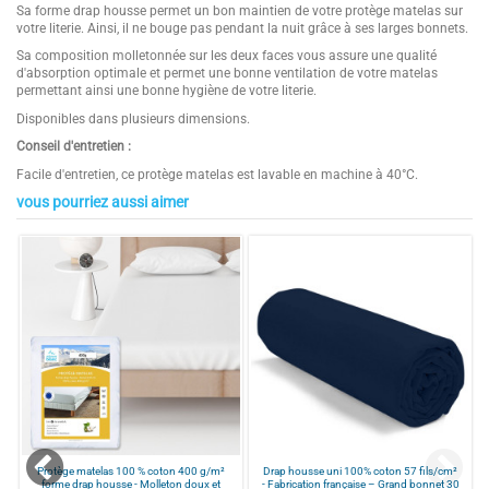
Sa forme drap housse permet un bon maintien de votre protège matelas sur
votre literie. Ainsi, il ne bouge pas pendant la nuit grâce à ses larges bonnets.
Sa composition molletonnée sur les deux faces vous assure une qualité
d'absorption optimale et permet une bonne ventilation de votre matelas
permettant ainsi une bonne hygiène de votre literie.
Disponibles dans plusieurs dimensions.
Conseil d'entretien :
Facile d'entretien, ce protège matelas est lavable en machine à 40°C.
vous pourriez aussi aimer
Protège Matelas 100% coton
4.7
Composition
Molleton 100 % coton
Toucher doux
/
5
2 faces en molleton permettant une bonne ventilation de votre literie
Couleurs
Blanc
Disponibles dans plusieurs dimensions
Forme
Drap housse
Bonnet
30 cm (grand bonnet)
Basé sur
29
avis soumis à un
Provenance
Fabrication européenne
contrôle
Grammage
200 gr/m²
Voir tous les avis sur ce site
Points Forts 1
QUALITÉ 100% COTON MOLLETON
5
étoiles
22
200 G/M² : ce protège-matelas
respirant assure un confort optimal
4
étoiles
5
tout en protégeant efficacement votre
3
étoiles
2
n
Protège matelas 100 % coton 400 g/m²
Drap housse uni 100% coton 57 fils/cm²
literie des taches, de l’humidité et de
t
forme drap housse - Molleton doux et
- Fabrication française – Grand bonnet 30