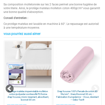
Sa composition molletonnée sur les 2 faces permet une bonne hygiène de
votre literie. Ainsi, le protège matelas molleton coton 400gr/m² vous garantit
une bonne qualité d'absorption.
Conseil d'entretien :
Ce protège matelas est lavable en machine à 60°. Le repassage est autorisé
à une température moyenne.
vous pourriez aussi aimer
Sa composition 100% coton vous procure un toucher doux
3.8
Composition
Molleton 100 % coton
S'adapte à tous types de matelas grâce à ses bonnet 30cm
/
5
Facile d'entretien
Couleurs
Blanc
Qualité durable, ne bouloche pas
Forme
Drap housse
Bonnet
30 cm
Basé sur
25
avis soumis à un
Provenance
Fabrication européenne
contrôle
Grammage
400 gr/m²
Voir tous les avis sur ce site
Points Forts 1
PROTECTION OPTIMALE ET CONFORT
5
étoiles
15
NATUREL : ce protège-matelas en
molleton 100% coton 400 g/m² offre
4
étoiles
2
une épaisseur généreuse qui protège
3
étoiles
1
n
Protège matelas imperméable molleton
Drap housse 100% Percale de coton 80
efficacement votre literie tout en
t
coton/polyester contrecollé PU forme
fils/cm² - Grand bonnet 30 cm –
2
étoiles
2
apportant douceur, confort et
s
drap housse, micro-respirant, absorbant,
Fabrication Européenne – Doux, résistant
respirabilité à chaque nuit.
bonnet 30 cm
– Oeko-Tex®
1
étoile
5