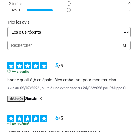
Utile
(0)
Signaler
2
étoiles
0
1
étoile
3
3
/
5
Trier les avis
Avis vérifié
Moyen
Avis du
10/02/2026
, suite à une expérience du
31/01/2026
par
Christine J.
Utile
(0)
Signaler
5
/
5
Avis vérifié
5
/
5
bonne qualité ,bien épais .Bien emboitant pour mon matelas
Avis vérifié
Avis du
02/07/2026
, suite à une expérience du
24/06/2026
par
Philippe S.
Bon rapport qualité prix
Avis du
09/12/2025
, suite à une expérience du
30/11/2025
par
Carole D.
Utile
(0)
Signaler
Utile
(0)
Signaler
5
/
5
Avis vérifié
1
2
3
4
5