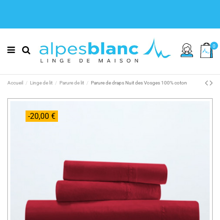
0
Accueil
Linge de lit
Parure de lit
Parure de draps Nuit des Vosges 100% coton
-20,00 €