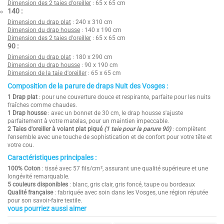
Dimension des 2 taies d'oreiller
: 65 x 65 cm
140
:
Dimension du drap plat
: 240 x 310 cm
Dimension du drap housse
: 140 x 190 cm
Dimension des 2 taies d'oreiller
: 65 x 65 cm
90
:
Dimension du drap plat
: 180 x 290 cm
Dimension du drap housse
: 90 x 190 cm
Dimension de la taie d'oreiller
: 65 x 65 cm
Composition de la parure de draps Nuit des Vosges :
1 Drap plat
: pour une couverture douce et respirante, parfaite pour les nuits
fraîches comme chaudes.
1 Drap housse
: avec un bonnet de 30 cm, le drap housse s'ajuste
parfaitement à votre matelas, pour un maintien impeccable.
2 Taies d'oreiller à volant plat piqué
(1 taie pour la parure 90)
: complètent
l'ensemble avec une touche de sophistication et de confort pour votre tête et
votre cou.
Caractéristiques principales :
100% Coton
: tissé avec 57 fils/cm², assurant une qualité supérieure et une
longévité remarquable.
5 couleurs disponibles
: blanc, gris clair, gris foncé, taupe ou bordeaux
Qualité française
: fabriquée avec soin dans les Vosges, une région réputée
pour son savoir-faire textile.
vous pourriez aussi aimer
5
Composition
100% coton
/
5