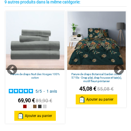
9 autres produits dans la même catégorie:
Avis vérifié
Belle qualité
Avis du
22/05/2025
, suite à une expérience du
10/05/2025
par
Delphine C.
Utile
(0)
Signaler
Parure de draps Nuit des Vosges 100%
Parure de draps Botanical Garden coton
coton
57 fils - Drap plat, drap housse et taie(s),
motif fleuri printanier
45,08 €
55,08 €
5
/
5
-
1
avis
69,90 €
Ajouter au panier
89,90 €
Bordeaux
Blanc
Taupe
Gris Foncé
gris clair
Ajouter au panier