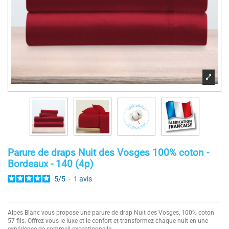
Parure de draps Nuit des Vosges 100% coton -
Bordeaux - 140 (4p)
5
/
5
-
1
avis
Alpes Blanc vous propose une parure de drap Nuit des Vosges, 100% coton
57 fils. Offrez-vous le luxe et le confort et transformez chaque nuit en une