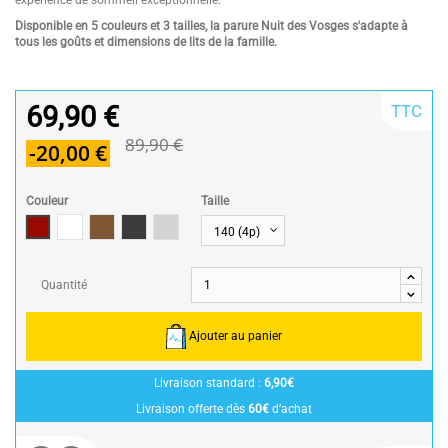
expérience de sommeil exceptionnelle.
Disponible en 5 couleurs et 3 tailles, la parure Nuit des Vosges s'adapte à
tous les goûts et dimensions de lits de la famille.
69,90 €
TTC
89,90 €
-20,00 €
Couleur
Taille
Bordeaux
Blanc
Taupe
Gris Foncé
gris clair
Quantité
Ajouter au panier
Livraison standard :
6,90€
Livraison offerte dès
60€
d’achat