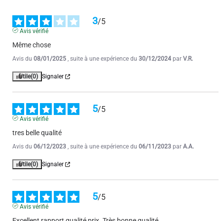
5
/
5
3
/
5
Avis vérifié
Avis vérifié
Excellente qualité
Même chose
Avis du
30/05/2021
, suite à une expérience du
21/03/2021
par
A.A.
Avis du
08/01/2025
, suite à une expérience du
30/12/2024
par
V.R.
Utile
(0)
Signaler
Utile
(0)
Signaler
5
/
5
5
/
5
Avis vérifié
Avis vérifié
Produit de belle facture. Je recommande
tres belle qualité
Avis du
10/04/2021
, suite à une expérience du
02/12/2020
par
A.A.
Avis du
06/12/2023
, suite à une expérience du
06/11/2023
par
A.A.
Utile
(0)
Signaler
Utile
(0)
Signaler
5
/
5
Avis vérifié
Excellent rapport qualité prix. Très bonne qualité