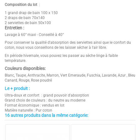
Composition du lot
:
1 grand drap de bain 100 x 150
2 draps de bain 70x140
2 serviettes de bain 50x100
Entretien :
Lavage à 60° maxi - Conseillé à 40°
Pour conserver la qualité d'absorption des serviettes ainsi que le confort du
coton, nous vous conseillons de les laisser sécher à l'air libre.
En période hivernale, vous pouvez les passer au sèche linge à faible
température.
Couleurs disponibles:
Blanc, Taupe, Anthracite, Marron, Vert Emeraude, Fuschia, Lavande, Azur , Bleu
Canard, Rouge, Rose poudré
Le + produit :
Ultra-doux et confort : grand pouvoir d'absorption
Grand choix de couleurs : du neutre au moderne
Format économique : vendus en lot
Matière naturelle : Pur coton
16 autres produits dans la même catégorie:
4.6
Taille
1x (100 x 150), 2x ( 70x140), 2x
/
5
(50x100)
Points Forts 1
QUALITE PREMIUM 600 G/M² :
épaisseur luxueuse pour des serviettes