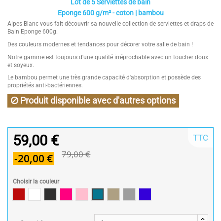
Lot de 5 Serviettes de bain
Eponge 600 g/m² - coton | bambou
Alpes Blanc vous fait découvrir sa nouvelle collection de serviettes et draps de
Bain Eponge 600g.
Des couleurs modernes et tendances pour décorer votre salle de bain !
Notre gamme est toujours d'une qualité irréprochable avec un toucher doux
et soyeux.
Le bambou permet une très grande capacité d'absorption et possède des
propriétés anti-bactériennes.
Produit disponible avec d'autres options
59,00 €
TTC
79,00 €
-20,00 €
Choisir la couleur
Rouge / Red
Blanc/White
Gris Anthracite / Dark grey
Framboise / Fuschia
Rose poudré / Light pink
Bleu Canard
Taupe
Gris Perle
Bleu Monaco