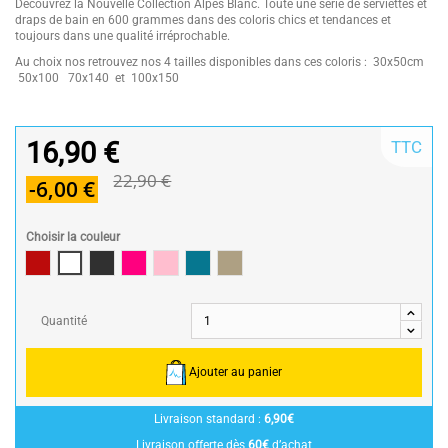
Découvrez la Nouvelle Collection Alpes Blanc. Toute une série de serviettes et
draps de bain en 600 grammes dans des coloris chics et tendances et
toujours dans une qualité irréprochable.
Au choix nos retrouvez nos 4 tailles disponibles dans ces coloris : 30x50cm
50x100 70x140 et 100x150
16,90 €
TTC
22,90 €
-6,00 €
Choisir la couleur
Rouge / Red
Blanc/White
Gris Anthracite / Dark grey
Framboise / Fuschia
Rose poudré / Light pink
Bleu Canard
Taupe
Quantité
Ajouter au panier
Livraison standard :
6,90€
Livraison offerte dès
60€
d’achat