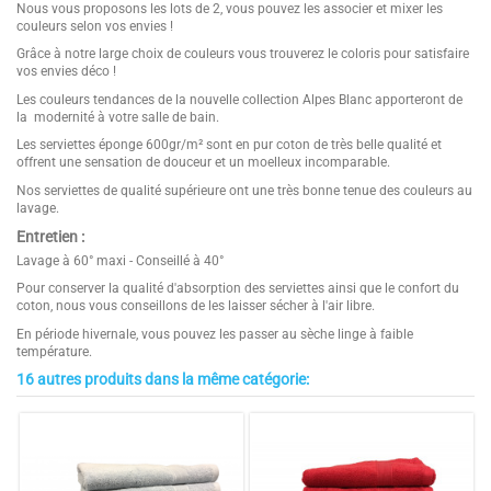
Nous vous proposons les lots de 2, vous pouvez les associer et mixer les
couleurs selon vos envies !
Grâce à notre large choix de couleurs vous trouverez le coloris pour satisfaire
vos envies déco !
Les couleurs tendances de la nouvelle collection Alpes Blanc apporteront de
la modernité à votre salle de bain.
Les serviettes éponge 600gr/m² sont en pur coton de très belle qualité et
offrent une sensation de douceur et un moelleux incomparable.
Nos serviettes de qualité supérieure ont une très bonne tenue des couleurs au
lavage.
Entretien :
Lavage à 60° maxi - Conseillé à 40°
Pour conserver la qualité d'absorption des serviettes ainsi que le confort du
coton, nous vous conseillons de les laisser sécher à l'air libre.
En période hivernale, vous pouvez les passer au sèche linge à faible
température.
16 autres produits dans la même catégorie:
Ultra-doux et confort : grand pouvoir d'absorption
5
Composition
100% Eponge coton
Jolies couleurs modernes
/
5
lot de 2 serviettes de bain 50x1
Format économique : vendus en lot
Matière naturelle : Pur coton
Dimension (en cm)
50X100CM
Couleurs
Blanc, Rose poudré, Lavande, Fuschia,