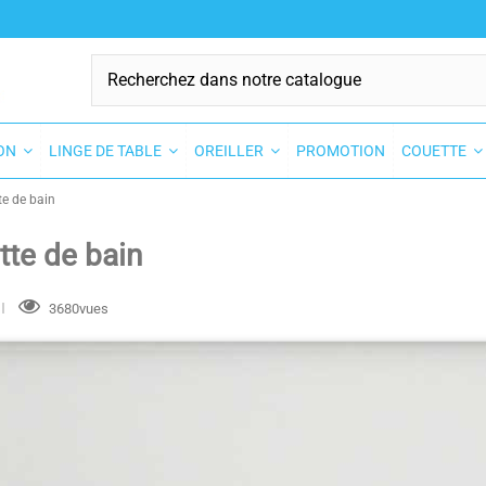
SON
LINGE DE TABLE
OREILLER
PROMOTION
COUETTE
te de bain
tte de bain
3680vues